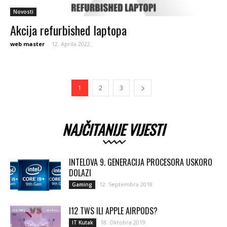
Novosti
Akcija refurbished laptopa
web master
-
12. Aprila 2022.
1
2
3
NAJČITANIJE VIJESTI
INTELOVA 9. GENERACIJA PROCESORA USKORO
DOLAZI
12. Septembra 2018.
Gaming
I12 TWS ILI APPLE AIRPODS?
18. Oktobra 2019.
IT Kutak