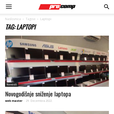
Naslovnica
Tagovi
Laptopi
TAG: LAPTOPI
Novosti
Novogodišnje sniženje laptopa
web master
-
29. Decembra 2022.