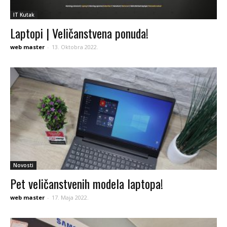
IT Kutak
Laptopi | Veličanstvena ponuda!
web master
-
13. Oktobra 2022.
Novosti
Pet veličanstvenih modela laptopa!
web master
-
17. Maja 2022.