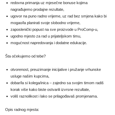
redovna primanja uz mjesečne bonuse kojima
nagrađujemo prodajne rezultate,
ugovor na puno radno vrijeme, uz rad bez smjena kako bi
mogao/la planirati svoje slobodno vrijeme,
zaposlenički popust na sve proizvode u ProComp-u,
ugodno mjesto za rad u prijateljskom timu,
mogućnost napredovanja i dodatne edukacije.
Šta očekujemo od tebe?
otvorenost, preuzimanje inicijative i pružanje vrhunske
usluge našim kupcima,
dobar/la si kolega/inica – zajedno sa svojim timom radiš
korak više kako biste ostvarili izvrsne rezultate,
voliš raznolikost i lako se prilagođavaš promjenama.
Opis radnog mjesta: