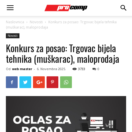
Naslovnica
Novosti
Konkurs za posao: Trgovac bijela tehnika
(muškarac), maloprodaja
Novosti
Konkurs za posao: Trgovac bijela
tehnika (muškarac), maloprodaja
Od
web master
-
6. Novembra 2025.
3733
0