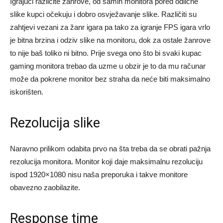
Igrajuči različite žanrove, od samih monitora pored odlične
slike kupci očekuju i dobro osvježavanje slike. Različiti su
zahtjevi vezani za žanr igara pa tako za igranje FPS igara vrlo
je bitna brzina i odziv slike na monitoru, dok za ostale žanrove
to nije baš toliko ni bitno. Prije svega ono što bi svaki kupac
gaming monitora trebao da uzme u obzir je to da mu računar
može da pokrene monitor bez straha da neće biti maksimalno
iskorišten.
Rezolucija slike
Naravno prilikom odabita prvo na šta treba da se obrati pažnja
rezolucija monitora. Monitor koji daje maksimalnu rezoluciju
ispod 1920×1080 nisu naša preporuka i takve monitore
obavezno zaobilazite.
Response time