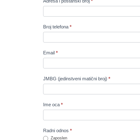
Adresa i poštanski broj
*
Broj telefona
*
Email
*
JMBG (jedinstveni matični broj)
*
Ime oca
*
Radni odnos
*
Zaposlen