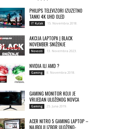
PHILIPS TELEVIZORI IZUZETNO
TANKI 4K UHD OLED
15. Novembra 2018.
IT Kutak
AKCIJA LAPTOPA | BLACK
NOVEMBER SNIŽENJE
13. Novembra 2023.
Novosti
NVIDIA ILI AMD ?
8. Novembra 2018.
Gaming
GAMING MONITOR KOJI JE
VRIJEDAN ULOŽENOG NOVCA
25. Juna 2019.
Gaming
ACER NITRO 5 GAMING LAPTOP –
NAJBOLJI IZBOR ULOŽENO-