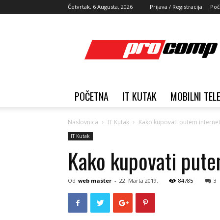
Četvrtak, 6 Augusta, 2026
Prijava / Registracija
Poč
ProComp
Blog
POČETNA
IT KUTAK
MOBILNI TEL
Naslovnica
IT Kutak
Kako kupovati putem interne
IT Kutak
Kako kupovati pute
Od
web master
-
22. Marta 2019.
84785
3