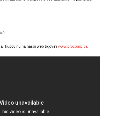
ta)
ali kupovinu na našoj web trgovini
www.procomp.ba
.