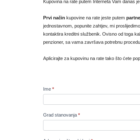
Kupovina na rate putem Interneta Vam danas je 
Prvi način
kupovine na rate jeste putem
partne
jednostavnom, popunite zahtjev, mi proslijedi
kontaktira kreditni službenik. Ovisno od toga kak
penzioner, sa vama završava potrebnu procedu
Aplicirajte za kupovinu na rate tako što ćete popun
Zahtjev
za
Ime
*
kupovinu
na
rate!
Grad stanovanja
*