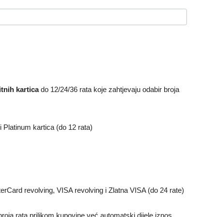
tnih kartica
do 12/24/36 rata koje zahtjevaju odabir broja
Platinum kartica (do 12 rata)
rCard revolving, VISA revolving i Zlatna VISA (do 24 rate)
roja rata prilikom kupovine već automatski dijele iznos