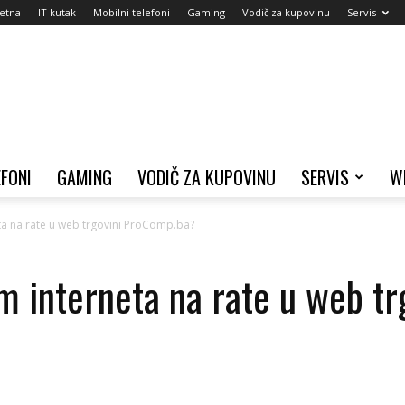
etna
IT kutak
Mobilni telefoni
Gaming
Vodič za kupovinu
Servis
EFONI
GAMING
VODIČ ZA KUPOVINU
SERVIS
W
ta na rate u web trgovini ProComp.ba?
m interneta na rate u web t