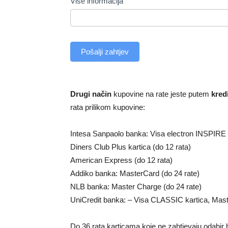
Više informacija
Pošalji zahtjev
Drugi način
kupovine na rate jeste putem
kredi
rata prilikom kupovine:
Intesa Sanpaolo banka: Visa electron INSPIRE i 
Diners Club Plus kartica (do 12 rata)
American Express (do 12 rata)
Addiko banka: MasterCard (do 24 rate)
NLB banka: Master Charge (do 24 rate)
UniCredit banka: – Visa CLASSIC kartica, Maste
Do 36 rata karticama koje ne zahtjevaju odabir b