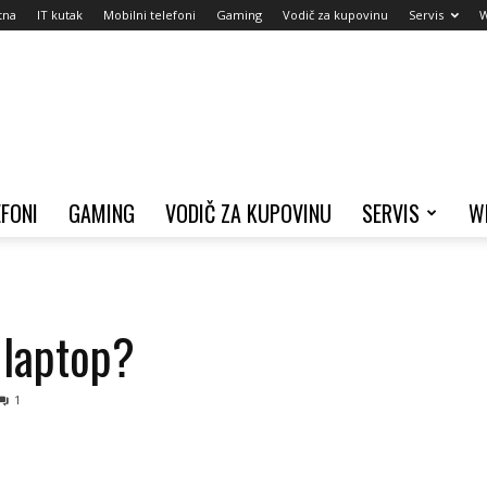
tna
IT kutak
Mobilni telefoni
Gaming
Vodič za kupovinu
Servis
W
EFONI
GAMING
VODIČ ZA KUPOVINU
SERVIS
W
 laptop?
1