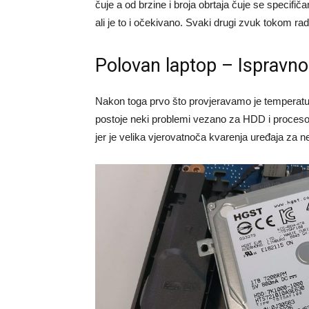
čuje a od brzine i broja obrtaja čuje se speci
ali je to i očekivano. Svaki drugi zvuk tokom ra
Polovan laptop – Ispravno
Nakon toga prvo što provjeravamo je temperatur
postoje neki problemi vezano za HDD i proces
jer je velika vjerovatnoča kvarenja uređaja za n