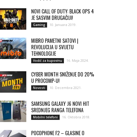
NOVI CALL OF DUTY: BLACK OPS 4
JE SASVIM DRUGAČIJI!
10. Januara 2019.
Gaming
MIBRO PAMETNI SATOVI |
REVOLUCIJA U SVIJETU
TEHNOLOGIJE
16. Maja 2024.
Vodič za kupovinu
CYBER MONTH SNIŽENJE DO 20%
U PROCOMP-U!
10. Decembra 2021.
Novosti
SAMSUNG GALAXY J6 NOVI HIT
SREDNJEG RANGA TELEFONA
16. Oktobra 2018.
Mobilni telefoni
POCOPHONE F2 – GLASINE O