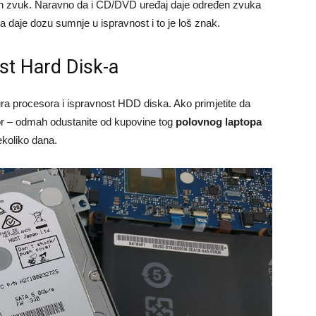
fičan zvuk. Naravno da i CD/DVD uređaj daje određen zvuka
da daje dozu sumnje u ispravnost i to je loš znak.
st Hard Disk-a
a procesora i ispravnost HDD diska. Ako primjetite da
or – odmah odustanite od kupovine tog
polovnog laptopa
ekoliko dana.