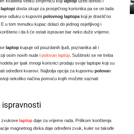
im kvaliteta veliku smjernicu koji
laptop
uzeti donosi i
 laptopi
dosta skupi za prosječnog korisnika pa se on tada
nese odluku o kupovini
polovnog laptopa
koji je drastično
. E u tom trenutku kupac dolazi do jednog osjetljivog i
o korišteno i da li će ostati ispravan bar neko duže vrijeme.
 se
laptop
kupuje od pouzdanih ljudi, poznanika ali i
oji osim novih nude i
polovan laptop
. Suštinski se ne treba
modela jer ipak mnogi korisnici prodaju svoje laptope koji su
vati određeni kvarovi. Najbolja opcija za kupovinu
polova
n
ostoji nekoliko načina pomoću kojih možete saznati
 ispravnosti
ve zvukove
laptop
daje za vrijeme rada. Prilikom korištenja
tacije magnetnog diska daje određeni zvuk, kuler se takođe