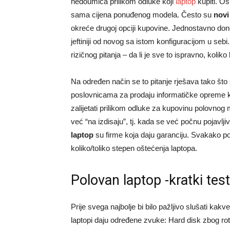
nedoumica prilikom odluke koji
laptop
kupiti. Os
sama cijena ponuđenog modela. Često su
novi
okreće drugoj opciji kupovine. Jednostavno do
jeftiniji od novog sa istom konfiguracijom u sebi
rizičnog pitanja – da li je sve to ispravno, kolik
Na određen način se to pitanje rješava tako što
poslovnicama za prodaju informatičke opreme k
zalijetati prilikom odluke za kupovinu polovnog 
već “na izdisaju”, tj. kada se već počnu pojavlji
laptop
su firme koja daju garanciju. Svakako p
koliko/toliko stepen oštećenja laptopa.
Polovan laptop -kratki test
Prije svega najbolje bi bilo pažljivo slušati kak
laptopi daju određene zvuke: Hard disk zbog ro