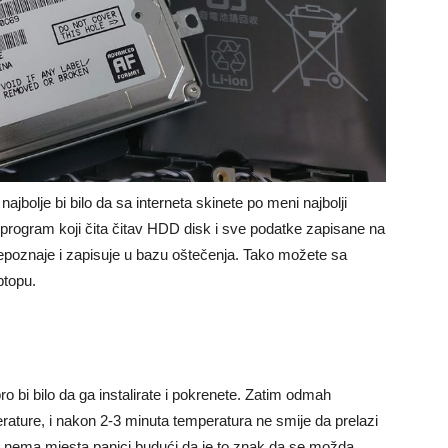
jbolje bi bilo da sa interneta skinete po meni najbolji
program koji čita čitav HDD disk i sve podatke zapisane na
repoznaje i zapisuje u bazu oštečenja. Tako možete sa
ptopu.
o bi bilo da ga instalirate i pokrenete. Zatim odmah
erature, i nakon 2-3 minuta temperatura ne smije da prelazi
oš nema mjesta panici budući da je to znak da se možda