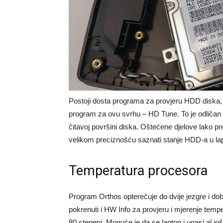
Postoji dosta programa za provjeru HDD diska, na
program za ovu svrhu – HD Tune. To je odličan 
čitavoj površini diska. Oštećene djelove lako p
velikom preciznošću saznati stanje HDD-a u la
Temperatura procesora
Program Orthos opterečuje do dvije jezgre i dobr
pokrenuti i HW Info za provjeru i mjerenje temp
80 stepeni. Moguće je da se laptop i ugasi al j