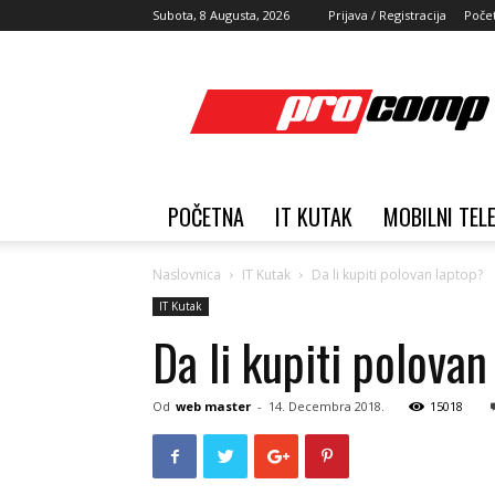
Subota, 8 Augusta, 2026
Prijava / Registracija
Poče
ProComp
Blog
POČETNA
IT KUTAK
MOBILNI TEL
Naslovnica
IT Kutak
Da li kupiti polovan laptop?
IT Kutak
Da li kupiti polovan
Od
web master
-
14. Decembra 2018.
15018