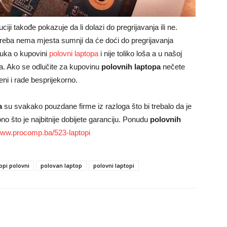
ji takođe pokazuje da li dolazi do pregrijavanja ili ne.
 treba nema mjesta sumnji da će doći do pregrijavanja
luka o kupovini
polovni laptopa
i nije toliko loša a u našoj
la. Ako se odlučite za kupovinu
polovnih laptopa
nečete
eni i rade besprijekorno.
a
su svakako pouzdane firme iz razloga što bi trebalo da je
ono što je najbitnije dobijete garanciju. Ponudu
polovnih
www.procomp.ba/523-laptopi
opi polovni
polovan laptop
polovni laptopi