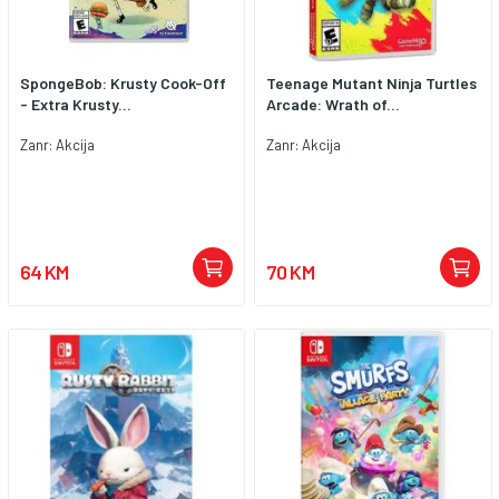
SpongeBob: Krusty Cook-Off
Teenage Mutant Ninja Turtles
- Extra Krusty...
Arcade: Wrath of...
Zanr: Akcija
Zanr: Akcija
64 KM
70 KM