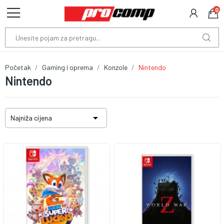
0
Početak
Gaming i oprema
Konzole
Nintendo
Nintendo

Najniža cijena