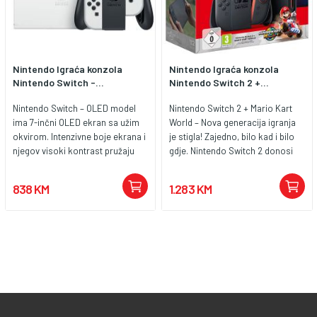
Nintendo Igraća konzola
Nintendo Igraća konzola
Nintendo Switch -...
Nintendo Switch 2 +...
Nintendo Switch – OLED model
Nintendo Switch 2 + Mario Kart
ima 7-inčni OLED ekran sa užim
World – Nova generacija igranja
okvirom. Intenzivne boje ekrana i
je stigla! Zajedno, bilo kad i bilo
njegov visoki kontrast pružaju
gdje. Nintendo Switch 2 donosi
impresivno iskustvo igranja u
sljedeći korak u evoluciji
režimu za rukovanje i za stolom –
omiljene hibridne konzole, s
838 KM
1.283 KM
bez obzira da li se jurite brzinom
moćnijim hardverom,
koja oduzima dah ili udarate
poboljšanom grafikom i novim
protivnike u letu. Široko podesivi
funkcijama za još bolje iskustvo
pozicioner. Okrenite stalak, dajte
igranja – bilo kod kuće na
drugom igraču kontroler,
velikom ekranu ili u pokretu.
zajedno gledajte u ekran i igrajte
Uživaj u novim ekskluzivama kao
jedni protiv drugih, kad god i gdje
što je Mario Kart World, ali i u
god želite. Stanica za Nintendo
velikom broju postojećih
Switch – OLED model poseduje
Nintendo Switch naslova (fizičkih