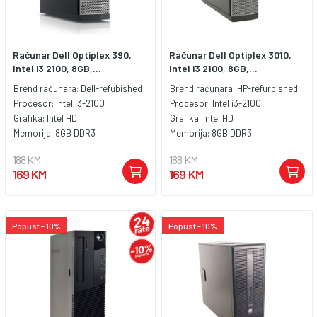
Računar Dell Optiplex 390,
Računar Dell Optiplex 3010,
Intel i3 2100, 8GB,...
Intel i3 2100, 8GB,...
Brend računara:
Dell-refubished
Brend računara:
HP-refurbished
Procesor:
Intel i3-2100
Procesor:
Intel i3-2100
Grafika:
Intel HD
Grafika:
Intel HD
Memorija:
8GB DDR3
Memorija:
8GB DDR3
188 KM
188 KM
169 KM
169 KM
Popust - 10%
Popust - 10%