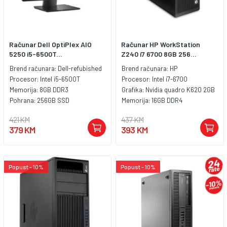
Računar Dell OptiPlex AIO
Računar HP WorkStation
5250 i5-6500T...
Z240 i7 6700 8GB 256...
Brend računara:
Dell-refubished
Brend računara:
HP
Procesor:
Intel i5-6500T
Procesor:
Intel i7-6700
Memorija:
8GB DDR3
Grafika:
Nvidia quadro K620 2GB
Pohrana:
256GB SSD
Memorija:
16GB DDR4
421 KM
437 KM
379 KM
393 KM
Popust - 10%
Popust - 10%