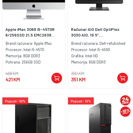
Apple iMac 3068 i5-4570R
Računar AIO Dell OptiPlex
8/256SSD 21,5 EMC2638...
3030 AIO, 19.5”,...
Brend računara:
Apple iMac
Brend računara:
Dell-refubished
Procesor:
Intel i5-4570
Procesor:
Intel i5-4590
Memorija:
8GB DDR3
Grafika:
Intel HD
Pohrana:
256GB SSD
Memorija:
8GB DDR3
468 KM
390 KM
421 KM
351 KM
Popust - 10%
Popust - 10%