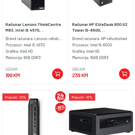
Računar Lenovo ThinkCentre
Računar HP EliteDesk 800 G2
M83, Intel i5 4570,...
Tower i5-6500,...
Brend računara:
Lenovo-refubished
Brend računara:
HP-refurbished
Procesor:
Intel i5-4570
Procesor:
Intel I5-6500
Grafika:
Intel HD
Grafika:
Intel HD
Memorija:
8GB DDR3
Memorija:
16GB DDR3
221 KM
265 KM
199 KM
239 KM
Popust - 10%
Popust - 10%