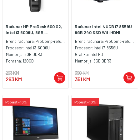
Računar HP ProDesk 600 G2,
Računar Intel NUCB i7 8559U
Intel i3 6006U, 8GB,...
8GB 240 SSD Wifi HDMI
Brend računara:
ProComp-refubished
Brend računara:
ProComp-refubished
Procesor:
Intel i3-6006U
Procesor:
Intel i7-8559U
Memorija:
8GB DDR3
Grafika:
Intel HD
Pohrana:
120GB
Memorija:
8GB DDR3
293 KM
390 KM
263 KM
351 KM
Popust - 10%
Popust - 10%