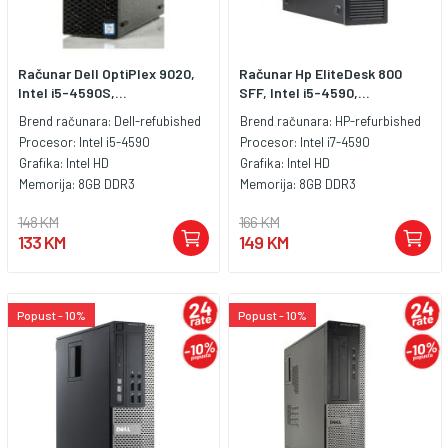
Računar Dell OptiPlex 9020,
Računar Hp EliteDesk 800
Intel i5-4590S,...
SFF, Intel i5-4590,...
Brend računara:
Dell-refubished
Brend računara:
HP-refurbished
Procesor:
Intel i5-4590
Procesor:
Intel i7-4590
Grafika:
Intel HD
Grafika:
Intel HD
Memorija:
8GB DDR3
Memorija:
8GB DDR3
148 KM
166 KM
133 KM
149 KM
Popust - 10%
Popust - 10%