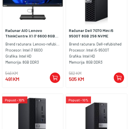
Računar AIO Lenovo
Računar Dell 7070 Mini i5
ThinkCentre X1 i7 6600 8GB...
9500T 8GB 256 NVME
Brend računara:
Lenovo-refubished
Brend računara:
Dell-refubished
Procesor:
Intel i7 6600
Procesor:
Intel i5-9500T
Grafika:
Intel HD
Grafika:
Intel HD
Memorija:
8GB DDR3
Memorija:
8GB DDR3
546 KM
562 KM
491 KM
505 KM
Popust - 10%
Popust - 10%