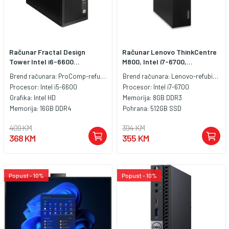
Računar Fractal Design
Računar Lenovo ThinkCentre
Tower Intel i6-6600...
M800, Intel i7-6700,...
Brend računara:
ProComp-refubished
Brend računara:
Lenovo-refubished
Procesor:
Intel i5-6600
Procesor:
Intel i7-6700
Grafika:
Intel HD
Memorija:
8GB DDR3
Memorija:
16GB DDR4
Pohrana:
512GB SSD
409 KM
394 KM
368 KM
355 KM
Popust - 10%
Popust - 10%