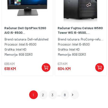
Računar Dell OptiPlex 5260
Računar Fujitsu Celsius W580
AIO i5-8500...
Tower WS i5-9500,...
Brend računara:
Dell-refubished
Brend računara:
ProComp-refubished
Procesor:
Intel i5-8500
Procesor:
Intel i5-9500
Grafika:
Intel HD
Grafika:
Intel HD
Memorija:
8GB DDR3
Memorija:
8GB DDR3
686 KM
671 KM
618 KM
604 KM

1
2
3
…
8