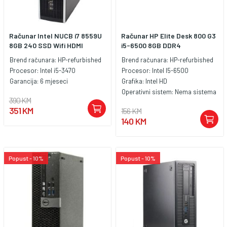
Računar Intel NUCB i7 8559U
Računar HP Elite Desk 800 G3
8GB 240 SSD Wifi HDMI
i5-6500 8GB DDR4
Brend računara:
HP-refurbished
Brend računara:
HP-refurbished
Procesor:
Intel i5-3470
Procesor:
Intel I5-6500
Garancija:
6 mjeseci
Grafika:
Intel HD
Operativni sistem:
Nema sistema
390 KM
351 KM
156 KM
140 KM
Popust - 10%
Popust - 10%