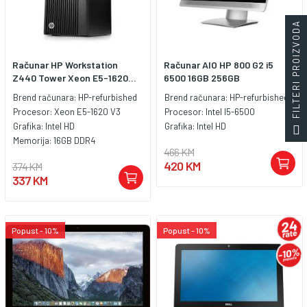
FILTERI PROIZVODA
Računar HP Workstation
Računar AIO HP 800 G2 i5
Z440 Tower Xeon E5-1620...
6500 16GB 256GB
Brend računara:
HP-refurbished
Brend računara:
HP-refurbished
Procesor:
Xeon E5-1620 V3
Procesor:
Intel I5-6500
Grafika:
Intel HD
Grafika:
Intel HD
Memorija:
16GB DDR4
466 KM
420 KM
374 KM
337 KM
Popust - 10%
Popust - 10%