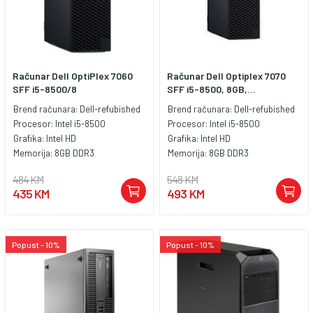
Računar Dell OptiPlex 7060
Računar Dell Optiplex 7070
SFF i5-8500/8
SFF i5-8500, 8GB,...
Brend računara:
Dell-refubished
Brend računara:
Dell-refubished
Procesor:
Intel i5-8500
Procesor:
Intel i5-8500
Grafika:
Intel HD
Grafika:
Intel HD
Memorija:
8GB DDR3
Memorija:
8GB DDR3
484 KM
548 KM
435 KM
493 KM
Popust - 10%
Popust - 10%