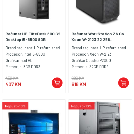
Računar HP EliteDesk 800 G2
Računar WorkStation Z4 G4
Desktop i5-6500 8GB
Xeon W-2123 32 256...
Brend računara:
HP-refurbished
Brend računara:
HP-refurbished
Procesor:
Intel I5-6500
Procesor:
Xeon W-2123
Grafika:
Intel HD
Grafika:
Quadro P2000
Memorija:
8GB DDR3
Memorija:
32GB DDR4
452 KM
686 KM
407 KM
618 KM
Popust - 10%
Popust - 10%