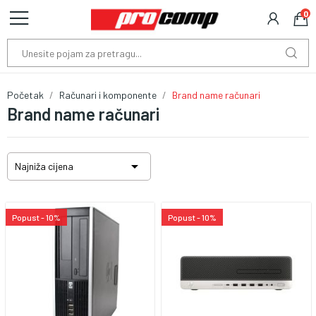
0
Početak
Računari i komponente
Brand name računari
Brand name računari

Najniža cijena
Popust - 10%
Popust - 10%