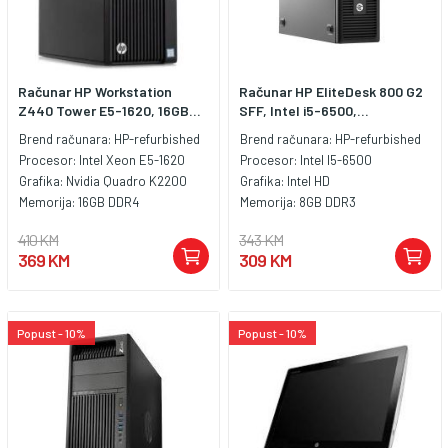
Računar HP Workstation
Računar HP EliteDesk 800 G2
Z440 Tower E5-1620, 16GB...
SFF, Intel i5-6500,...
Brend računara:
HP-refurbished
Brend računara:
HP-refurbished
Procesor:
Intel Xeon E5-1620
Procesor:
Intel I5-6500
Grafika:
Nvidia Quadro K2200
Grafika:
Intel HD
Memorija:
16GB DDR4
Memorija:
8GB DDR3
410 KM
343 KM
369 KM
309 KM
Popust - 10%
Popust - 10%