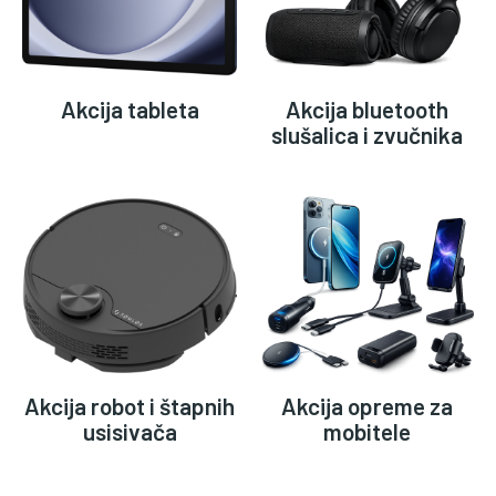
Akcija tableta
Akcija bluetooth
slušalica i zvučnika
Akcija robot i štapnih
Akcija opreme za
usisivača
mobitele