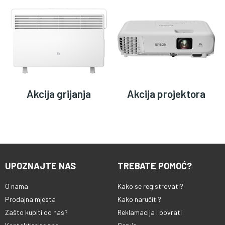
Akcija grijanja
Akcija projektora
UPOZNAJTE NAS
TREBATE POMOĆ?
O nama
Kako se registrovati?
Prodajna mjesta
Kako naručiti?
Zašto kupiti od nas?
Reklamacija i povrati