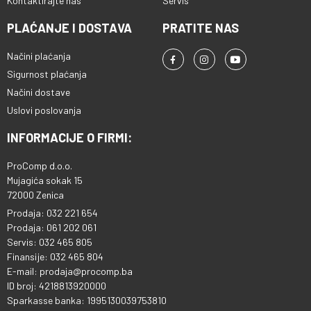
Kontaktirajte nas
Servis
PLAĆANJE I DOSTAVA
PRATITE NAS
Načini plaćanja
Sigurnost plaćanja
Načini dostave
Uslovi poslovanja
INFORMACIJE O FIRMI:
ProComp d.o.o.
Mujagića sokak 15
72000 Zenica
Prodaja: 032 221 654
Prodaja: 061 202 061
Servis: 032 465 805
Finansije: 032 465 804
E-mail: prodaja@procomp.ba
ID broj: 4218813920000
Sparkasse banka: 1995130039753810