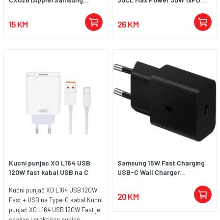
15 KM
26 KM
Kucni punjac XO L164 USB
Samsung 15W Fast Charging
120W fast kabal USB na C
USB-C Wall Charger...
Kućni punjač XO L164 USB 120W
20 KM
Fast + USB na Type-C kabal Kućni
punjač XO L164 USB 120W Fast je
snažan i praktičan punjač