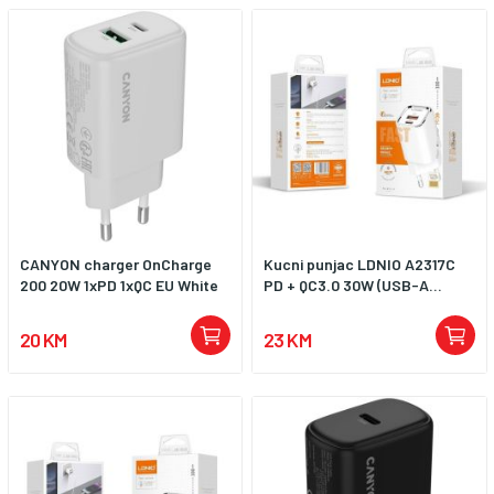
za dodatnom kupovinom kabla.
Praktičan dizajn:Kompaktan i
jednostavan dizajn čini punjač
pogodnim za svakodnevnu
upotrebu, nošenje u torbi i
korištenje na putovanjima.
Zaključak:XO L164 USB 120W Fast
je odličan izbor za korisnike koji
traže snažan kućni punjač sa
brzim punjenjem, USB izlazom i
priloženim USB na Type-C
kablom.
CANYON charger OnCharge
Kucni punjac LDNIO A2317C
200 20W 1xPD 1xQC EU White
PD + QC3.0 30W (USB-A...
20 KM
23 KM