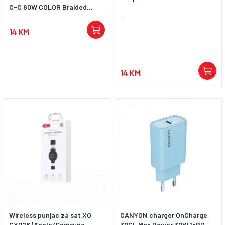
C-C 60W COLOR Braided...
.
14 KM
14 KM
Wireless punjac za sat XO
CANYON charger OnCharge
CX026 (Apple/Samsung...
30CL Max Power 30W 1xPD...