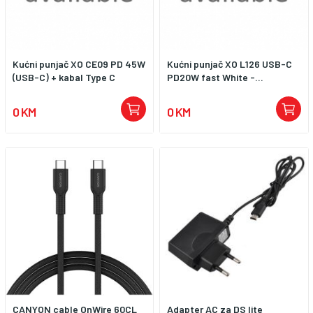
Kućni punjač XO CE09 PD 45W
Kućni punjač XO L126 USB-C
(USB-C) + kabal Type C
PD20W fast White -...
0 KM
0 KM
CANYON cable OnWire 60CL
Adapter AC za DS lite