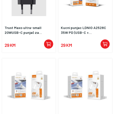
Trust Maxo ultra-small
Kucni punjac LDNIO A2528C
20WUSB-C punjač za...
35W PD (USB-C +...
29 KM
29 KM