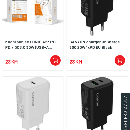
Kucni punjac LDNIO A2317C
CANYON charger OnCharge
PD + QC3.0 30W (USB-A...
200 20W 1xPD EU Black
23 KM
23 KM
FILTERI PROIZVODA