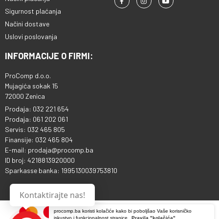
Sigurnost plaćanja
Načini dostave
Uslovi poslovanja
INFORMACIJE O FIRMI:
ProComp d.o.o.
Mujagića sokak 15
72000 Zenica
Prodaja: 032 221 654
Prodaja: 061 202 061
Servis: 032 465 805
Finansije: 032 465 804
E-mail: prodaja@procomp.ba
ID broj: 4218813920000
Sparkasse banka: 1995130039753810
Kontaktirajte nas!
procomp.ba koristi kolačiće kako bi poboljšao Vaše korisničko
iskustvo i funkcionalnost stranice.
Pravila "kolačića"