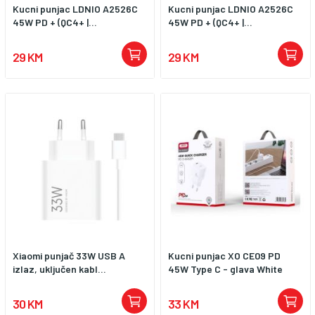
Kucni punjac LDNIO A2526C
Kucni punjac LDNIO A2526C
45W PD + (QC4+ |...
45W PD + (QC4+ |...
29 KM
29 KM
Xiaomi punjač 33W USB A
Kucni punjac XO CE09 PD
izlaz, uključen kabl...
45W Type C - glava White
30 KM
33 KM