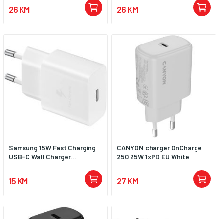
26 KM
26 KM
Samsung 15W Fast Charging
CANYON charger OnCharge
USB-C Wall Charger...
250 25W 1xPD EU White
15 KM
27 KM