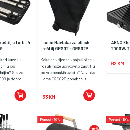
oštilj u torbi, 4
home Navlaka za plinski
AENO Elec
09
roštilj GRG02 - GRG02P
2000W, T
kod kuće ili u
Kako se vrijedan vanjski plinski
62 KM
činiti još
roštilj može učinkovito zaštititi
dnijim? Set za
od vremenskih uvjeta? Navlaka
T09 je dobro
Home GRG02P posebno je
4 dijela koji
dizajnirana za plinski roštilj
lat potreban za
Home GRG02 koji distribuira
53 KM
tilj - sve u
Somogyi Elektronic Kft. kako bi
 za nošenje
dugoročno zaštitila uređaj od
ete lako
vlage, prašine i prljavštine. Ova
m bilo gdje. Bilo
izdržljiva i vodoodbojna
Popust - 10%
Popust - 10%
iteljskom
navlaka idealno je rješenje za
ju s prijateljima,
očuvanje stanja roštilja čak i