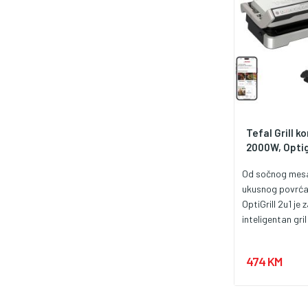
GRT09 set i uživ
roštiljanju kao 
Tefal Grill ko
2000W, Optigri
Od sočnog mesa 
ukusnog povrća 
OptiGrill 2u1 je 
inteligentan gril 
jednom praktičn
je idealan za s
474 KM
obroke. Njegov
tehnologija mer
ribe ili povrća u