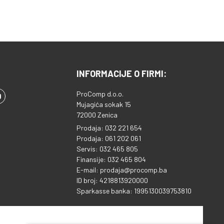
Noge od nehrđajućeg čelika •
Jednostavan za korištenje i
čišćenje • Prikladno za
unutarnju i vanjsku upotrebu •
Snaga:3050 W
INFORMACIJE O FIRMI:
ProComp d.o.o.
Mujagića sokak 15
72000 Zenica
Prodaja: 032 221 654
Prodaja: 061 202 061
Servis: 032 465 805
Finansije: 032 465 804
E-mail: prodaja@procomp.ba
ID broj: 4218813920000
Sparkasse banka: 1995130039753810