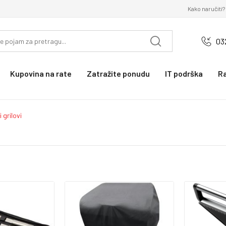
Kako naručiti?
03
Kupovina na rate
Zatražite ponudu
IT podrška
R
i grilovi