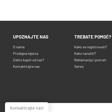
uzima u obzir b
automatski po
pripreme za sav
bez greške. Uz 
programa pripre
ploče koje pom
masnoća ne zadr
UPOZNAJTE NAS
TREBATE POMOĆ?
2 u 1 stavlja na
ukusne i zdrave
O nama
Kako se registrovati?
dodatno, dolazi
Prodajna mjesta
Kako naručiti?
odgovarajućoj ap
Zašto kupiti od nas?
Reklamacija i povrati
pruža stotine p
Kontaktirajte nas
Servis
recepata opisan
korak! - Garant
grilovanje OptiGr
debljinu vaše h
milimetra, uzima
komada i autom
prilagođava vr
garantira savrš
Kontaktirajte nas!
od rijetkih do d