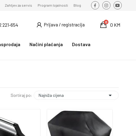
Zahtjev za servis
Program lojalnosti
Blog
0
Prijava / registracija
2 221-654
0 KM
asprodaja
Načini plaćanja
Dostava

Najniža cijena
Sortiraj po: