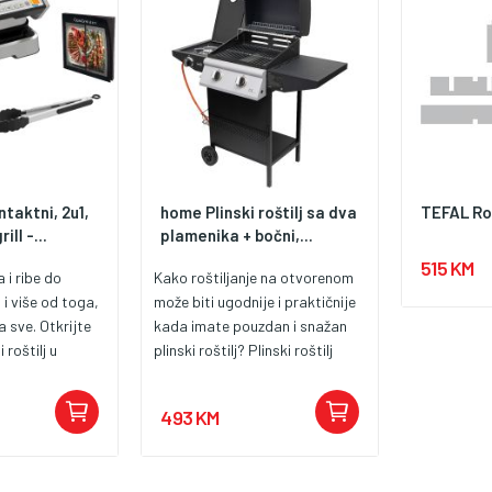
topline • Mobilnost s kotačima •
ajte u
Velika površina za kuhanje •
profesionalac!
Dodatne police za odlaganje •
Jednostavno sastavljanje •
Jednostavno čišćenje •
Prikladno za vanjsku upotrebu
ntaktni, 2u1,
home Plinski roštilj sa dva
TEFAL Ro
ll -...
plamenika + bočni,...
515 KM
i ribe do
Kako roštiljanje na otvorenom
i više od toga,
može biti ugodnije i praktičnije
za sve. Otkrijte
kada imate pouzdan i snažan
i roštilj u
plinski roštilj? Plinski roštilj
om uređaju koji
Home GRG02 savršen je izbor
vakodnevne
za one koji žele izvrsne
493 KM
a patentirana
performanse, praktičan dizajn i
i debljinu mesa,
pouzdan rad u jednom uređaju.
 milimetar,
Opremljen s 2 glavna plamenika