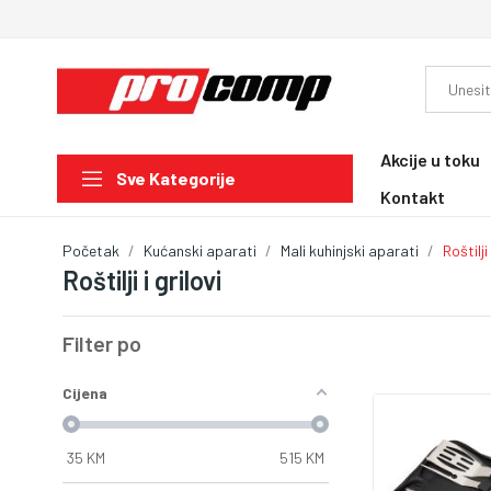
Akcije u toku
Sve Kategorije
Kontakt
Početak
Kućanski aparati
Mali kuhinjski aparati
Roštilji 
Roštilji i grilovi
Filter po
Cijena
35
KM
515
KM