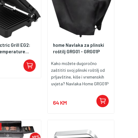
tric Grill EG2:
home Navlaka za plinski
emperature...
roštilj GRG01 - GRG01P
Kako možete dugoročno
zaštititi svoj plinski roštilj od
prljavštine, kiše i vremenskih
uvjeta? Navlaka Home GRG01P
posebno je dizajnirana za model
plinskog roštilja GRG01, tako
64 KM
da savršeno pristaje i pruža
maksimalnu zaštitu. Ova
izdržljiva, vodootporna navlaka
idealno je rješenje za produljenje
vijeka trajanja vašeg roštilja,
održavanje čistoće i