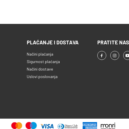
roj komada i
i 1 bočnim plamenikom, ovaj
dešava vreme
roštilj pruža pravu temperaturu
ršene rezultate
i fleksibilnost za sva kuhanja na
9 automatskih
otvorenom, bilo da se radi o
me i iskošene
obiteljskoj večeri, roštilju s
ažu da se
prijateljima ili ljetnoj vrtnoj
žava, OptiGrill
zabavi. - Učinkovita raspodjela
PLAĆANJE I DOSTAVA
PRATITE NAS
 dohvat ruke
topline, pouzdan rad Plinski
 obroke –
roštilj GRG02 ima dva glavna
Načini plaćanja
 sa pristupom
plamenika, svaki snage 3,2 kW,
Sigurnost plaćanja
likaciji koja
koji se mogu pokrenuti piezo
Načini dostave
ersonalizovanih
paljenjem s lijeve strane - što
Uslovi poslovanja
ih korak po
paljenje čini brzim i sigurnim.
ira savršeno
Bočni plamenik od 3,2 kW
ill 2u1 mjeri
idealan je za pripremu priloga,
rane do
umaka ili toplih napitaka bez
 u obzir broj
napuštanja prostora za roštilj.
atski
Površina za kuhanje od 440 x
ijeme kuhanja—
400 mm pruža dovoljno
ene rezultate,
prostora za kuhanje nekoliko
obro pečenih! -
porcija hrane istovremeno, što