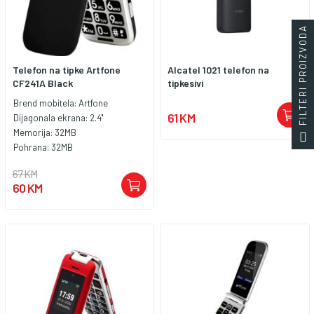
FILTERI PROIZVODA
Telefon na tipke Artfone
Alcatel 1021 telefon na
CF241A Black
tipkesivi
Brend mobitela:
Artfone
61 KM
Dijagonala ekrana:
2.4''
Memorija:
32MB
Pohrana:
32MB
67 KM
60 KM