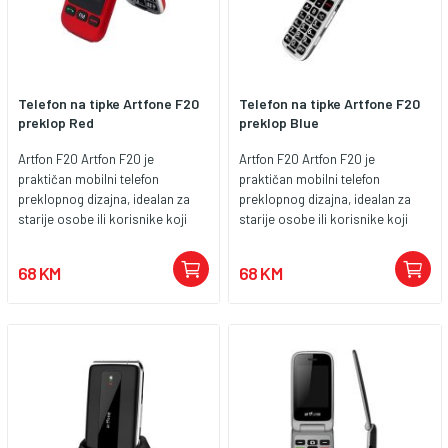
Telefon na tipke Artfone F20
Telefon na tipke Artfone F20
preklop Red
preklop Blue
Artfon F20 Artfon F20 je
Artfon F20 Artfon F20 je
praktičan mobilni telefon
praktičan mobilni telefon
preklopnog dizajna, idealan za
preklopnog dizajna, idealan za
starije osobe ili korisnike koji
starije osobe ili korisnike koji
traže jednostavan uređaj za
traže jednostavan uređaj za
osnovne komunikacijske
osnovne komunikacijske
68 KM
68 KM
potrebe. Ovaj model nudi
potrebe. Ovaj model nudi
intuitivno korištenje, pouzdanost
intuitivno korištenje, pouzdanost
i dodatne sigurnosne funkcije
i dodatne sigurnosne funkcije
koje su posebno prilagođene
koje su posebno prilagođene
potrebama starijih korisnika.
potrebama starijih korisnika.
Ključne karakteristike Artfon F20:
Ključne karakteristike Artfon F20:
Zaslon: 2,4-inčni TFT zaslon nudi
Zaslon: 2,4-inčni TFT zaslon nudi
jasan i pregledan prikaz,
jasan i pregledan prikaz,
omogućavajući lako čitanje i
omogućavajući lako čitanje i