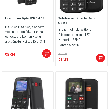
Telefon na tipke IPRO A32
Telefon na tipke Artfone
CS181
IPRO A32 IPRO A32 je osnovni
Brend mobitela:
Artfone
mobilni telefon fokusiran na
Dijagonala ekrana:
1.77''
jednostavnu komunikaciju i
Memorija:
32MB
praktične funkcije, s Dual SIM
Pohrana:
32MB
mogućnostima i dugotrajnom
baterijom — pogodan kao
34 KM
30 KM
rezervni telefon ili uređaj za one
31 KM
koji žele jednostavnost. Ključne
karakteristike: Ekran: 1.77‑inčni
QQVGA TFT ekran s rezolucijom
128 × 160 piksela, dovoljan za
osnovne funkcije i navigaciju
kroz meni. Memorija i pohrana:
Telefon ima 32 MB RAM‑a i 32 MB
interne memorije, uz mogućnost
proširenja putem microSD
kartice (do 32 GB). Baterija: