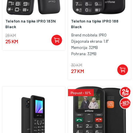
Telefon na tipke IPRO 183N
Telefon na tipke IPRO 188
Black
Black
28 KM
Brend mobitela:
IPRO
25 KM
Dijagonala ekrana:
1.8''
Memorija:
32MB
Pohrana:
32MB
30 KM
27 KM
Popust - 10%