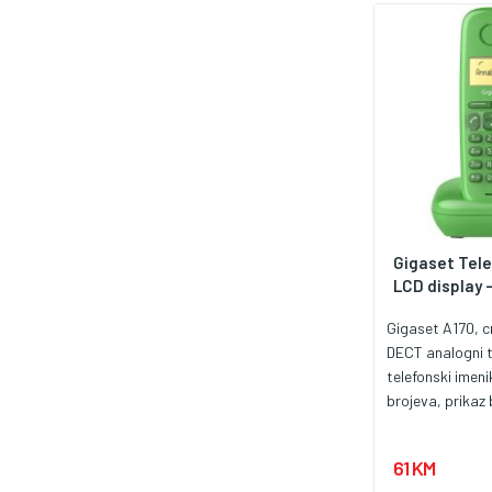
Gigaset Tele
LCD display 
Gigaset A170, cr
DECT analogni t
telefonski imeni
brojeva, prikaz 
pozivatelja, lis
propuštenih pozi
61 KM
melodija, LCD 1.