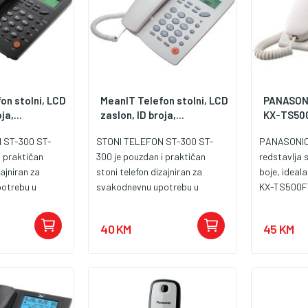
on stolni, LCD
MeanIT Telefon stolni, LCD
PANASONI
ja,...
zaslon, ID broja,...
KX-TS500
 ST-300 ST-
STONI TELEFON ST-300 ST-
PANASONI
i praktičan
300 je pouzdan i praktičan
redstavlja s
zajniran za
stoni telefon dizajniran za
boje, ideal
otrebu u
svakodnevnu upotrebu u
KX-TS500FXB
nim okruženjima.
kućnim i poslovnim okruženjima.
Karakterist
stavan dizajn,
Kombinuje jednostavan dizajn,
biranje
40 KM
45 KM
nost i sve
jasnu funkcionalnost i sve
koje olakšavaju
osnovne opcije koje olakšavaju
vaj model
komunikaciju. Ovaj model
DTMF sistem
podržava FSK/DTMF sistem
omogućavajući
prikaza broja, omogućavajući
aznih poziva,
jasan prikaz dolaznih poziva,