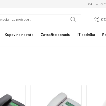
Kako naručiti?
03
Kupovina na rate
Zatražite ponudu
IT podrška
R