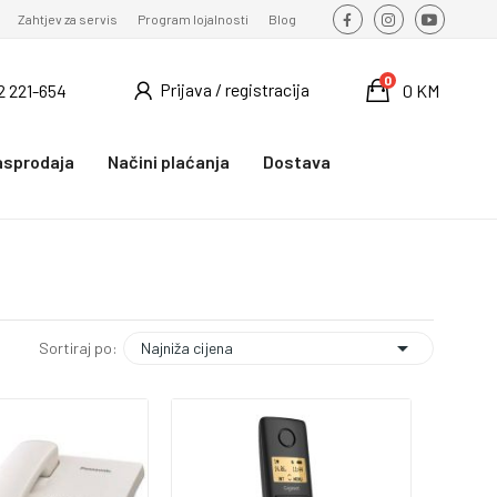
Zahtjev za servis
Program lojalnosti
Blog
0
Prijava / registracija
2 221-654
0 KM
asprodaja
Načini plaćanja
Dostava

Najniža cijena
Sortiraj po: