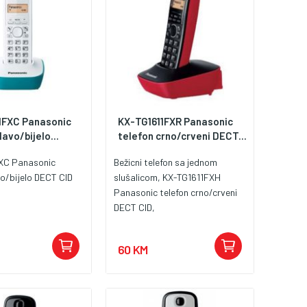
1FXC Panasonic
KX-TG1611FXR Panasonic
lavo/bijelo...
telefon crno/crveni DECT...
XC Panasonic
Bežicni telefon sa jednom
vo/bijelo DECT CID
slušalicom, KX-TG1611FXH
Panasonic telefon crno/crveni
DECT CID,
60 KM