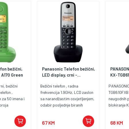
fon bežični,
Panasonic Telefon bežični,
PANASONI
- A170 Green
LED display, crni -...
KX-TGB61
ni, bežični
Bežični telefon , radna
PANASONIC 
elefon ,
frekvencija 1.9GHz, LCD zaslon
TGB610FXB c
k za 50 imena i
sa narandžastim osvjetljenjem,
neugodnih p
broja
odabir posljednje biranih
blokiranje 
ta zadnjih 25
brojeva, Caller ID, 50
klasi, dopu
va, 10 polifonih
memorijskih mjesta u imeniku,
brojeva koji
67 KM
68 KM
5" display,
popis propuštenih brojeva, 6
Osim toga, 