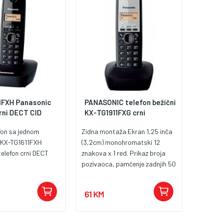
1FXH Panasonic
PANASONIC telefon bežični
rni DECT CID
KX-TG1911FXG crni
efon sa jednom
Zidna montaža Ekran 1,25 inča
, KX-TG1611FXH
(3,2cm) monohromatski 12
elefon crni DECT
znakova x 1 red. Prikaz broja
pozivaoca, pamćenje zadnjih 50
brojeva pozivaoca, telefonski
imenik s 50 brojeva, Ponovni
61 KM
poziv zadnjih10 brojeva. Prikaz
vremena i alarm/budilnik Domet
bežičnog telefona: 300 metara