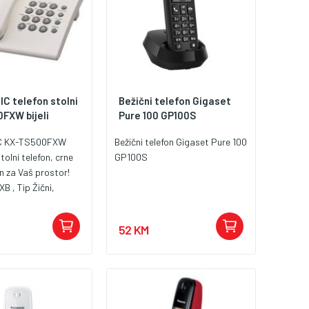
C telefon stolni
Bežični telefon Gigaset
FXW bijeli
Pure 100 GP100S
C KX-TS500FXW
Bežični telefon Gigaset Pure 100
tolni telefon, crne
GP100S
an za Vaš prostor!
 , Tip Žični,
ike Redial,Brzo
52 KM