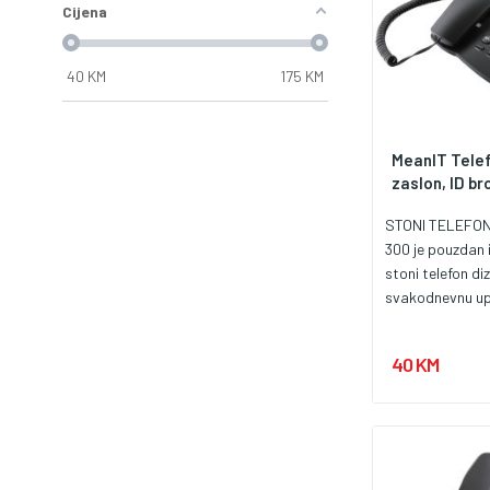
Cijena
40
KM
175
KM
MeanIT Telef
zaslon, ID bro
STONI TELEFON
300 je pouzdan 
stoni telefon di
svakodnevnu up
kućnim i poslov
Kombinuje jedno
40 KM
jasnu funkcional
osnovne opcije 
komunikaciju. O
podržava FSK/
prikaza broja, 
jasan prikaz dol