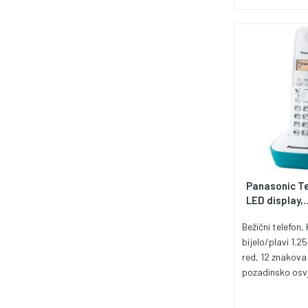
pozadinsko osvje
vrijeme / datum,
Baterije 2 x NiM
400 mAh ), vrij
h., stand by do 
50 met. u zatv
prostoru, 300 m
otvorenom pros
baze 89 x 43 x 
dimenzije slušal
mm
Panasonic Te
LED display,..
Bežični telefon
bijelo/plavi 1.25
red, 12 znakova 
pozadinsko osvje
sat i datum, ala
stanja beterije 