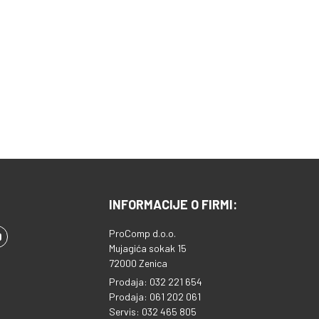
- Dimenzije ekrana: 221 x 124
cm - Reflektivnost svjetlosti:
1,1 G - Ugao gledanja: 150
stepeni - Materijal ekrana: PVC
- Otporan na vatru - Antistatik
- Materijal je neproziran -
Izdržljiv i jednostavan za
čišćenje Ostalo: - Pribor za
montažu Idealno za kućni
bioskop, kancelariju, klub, pab,
posebne događaje
INFORMACIJE O FIRMI:
ProComp d.o.o.
Mujagića sokak 15
72000 Zenica
Prodaja: 032 221 654
Prodaja: 061 202 061
Servis: 032 465 805