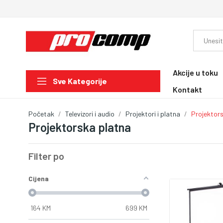
Akcije u toku
Sve Kategorije
Kontakt
Početak
Televizori i audio
Projektori i platna
Projektor
Projektorska platna
Filter po
Cijena
164
KM
699
KM