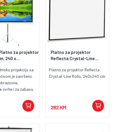
Platno za projektor
Platno za projektor
m, 240 x...
Reflecta Crystal-Line...
ilmsku projekciju sa
Platno za projektor Reflecta
tivom je savršeno
Crystal-Line Rollo, 240x240 cm
 obrazovne,
e svrhe i za zabavu.
od bijelog
tetnog neprozirnog
282 KM
rnim ivicama i
za maksimalan
triju i kvalitetniju
i stativ koji se lako