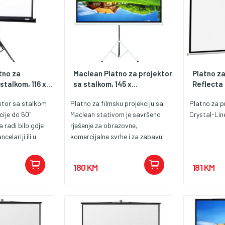
tno za
Maclean Platno za projektor
Platno za
stalkom, 116 x...
sa stalkom, 145 x...
Reflecta 
ktor sa stalkom
Platno za filmsku projekciju sa
Platno za p
kcije do 60"
Maclean stativom je savršeno
Crystal-Lin
 radi bilo gdje
rješenje za obrazovne,
celariji ili u
komercijalne svrhe i za zabavu.
ršina 116 × 87
Napravljen od bijelog
ešavanje i brza
visokokvalitetnog neprozirnog
180 KM
181 KM
 možete
platna sa crnim ivicama i
vke ekrana
poleđinom za maksimalan
- Uključen
kontrast, oštriju i kvalitetniju
v Omogućava
sliku. Čvrsti stativ koji se lako
te ekran na
sklapa za transport i
nu od 119 cm. -
skladištenje. Rotira se za 360