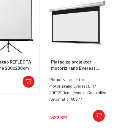
ransport i
e. Rotira se za 360
ko da možete brzo
j optimalni ugao
ovršina slike 240 x
upna dužina 2558
ledanja 160°,
 4:3, 16:9
latno REFLECTA
Platno za projektor
ine 200x200cm
motorizirano Everest...
Platno za projektor
motorizirano Everest EPP-
200*200cm, Remote Controlled
Automatic, 40677
322 KM