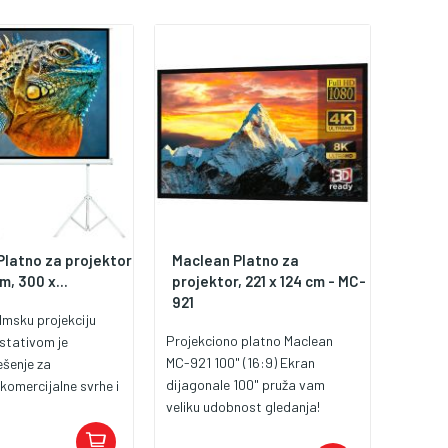
Platno za projektor
Maclean Platno za
m, 300 x...
projektor, 221 x 124 cm - MC-
921
ilmsku projekciju
Projekciono platno Maclean
stativom je
MC-921 100" (16:9) Ekran
ešenje za
dijagonale 100" pruža vam
komercijalne svrhe i
veliku udobnost gledanja!
Platna imaju
Korištena površina za
k koji eliminiše