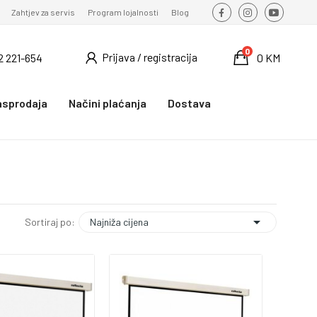
Zahtjev za servis
Program lojalnosti
Blog
0
Prijava / registracija
2 221-654
0 KM
asprodaja
Načini plaćanja
Dostava

Najniža cijena
Sortiraj po: