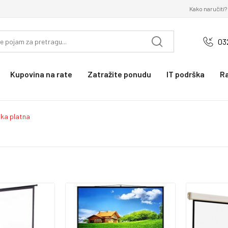
Kako naručiti?
03
Kupovina na rate
Zatražite ponudu
IT podrška
R
ska platna