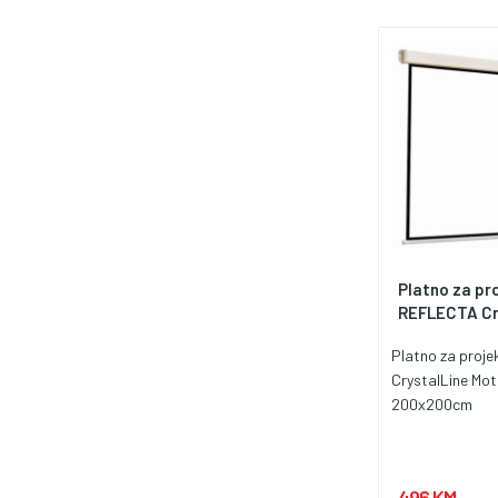
Platno za pr
REFLECTA Cry
Platno za proj
CrystalLine Mot
200x200cm
496 KM