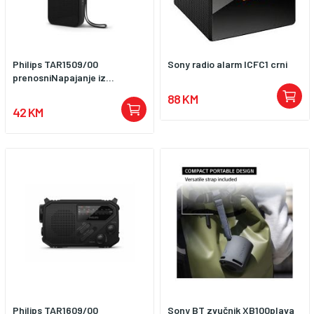
Philips TAR1509/00
Sony radio alarm ICFC1 crni
prenosniNapajanje iz...
88 KM
42 KM
Philips TAR1609/00
Sony BT zvučnik XB100plava