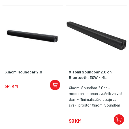
Xiaomi soundbar 2.0
Xiaomi Soundbar 2.0 ch,
Bluetooth, 30W - Mi...
94 KM
Xiaomi Soundbar 2.0ch –
moderan i moćan zvučnik za vaš
dom - Minimalistički dizajn za
svaki prostor Xiaomi Soundbar
2.0ch moderan je i svestran
dodatak koji vašem domu dodaje
99 KM
dašak sofisticiranosti. Njegov
minimalistički dizajn savršeno se