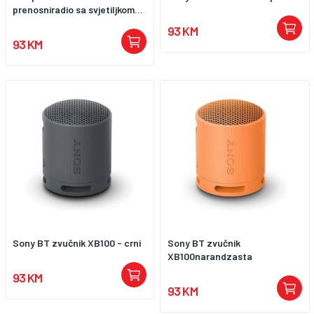
prenosniradio sa svjetiljkom...
93 KM
93 KM
Sony BT zvučnik XB100 - crni
Sony BT zvučnik
XB100narandzasta
93 KM
93 KM