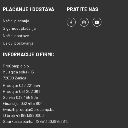
elegantan dizajn omogućava laku
PLAĆANJE I DOSTAVA
PRATITE NAS
kontrolu putem praktičnog
zaslona i daljinskog upravljača,
Načini plaćanja
omogućujući jednostavno
Sigurnost plaćanja
podešavanje glasnoće i prelazak
između sadržaja uz samo
Načini dostave
nekoliko klikova. Zahvaljujući
Uslovi poslovanja
NFC funkciji, možete dijeliti svoju
ljubav prema glazbi u bilo kojem
INFORMACIJE O FIRMI:
trenutku. Jednostavno držite svoj
pametan telefon blizu NFC zone
ProComp d.o.o.
soundbara za brzo Bluetooth
Mujagića sokak 15
uparivanje i uživajte u glazbi bez
72000 Zenica
prekida. Ovaj soundbar nudi
Prodaja: 032 221 654
razne opcije za povezivanje s
televizorima, računalima i
Prodaja: 061 202 061
pametnim telefonima, uključujući
Servis: 032 465 805
optički, koaksijalni, HDMI i
Finansije: 032 465 804
Bluetooth, čime zadovoljava sve
E-mail: prodaja@procomp.ba
vaše potrebe za povezivanjem. •
ID broj: 4218813920000
Boja Crna • Povezivanje
Sparkasse banka: 1995130039753810
Bluetooth 5.3 • Dimenzije 840 x