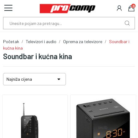
0
Početak
Televizori i audio
Oprema za televizore
Soundbar i
kućna kina
Soundbar i kućna kina

Najniža cijena