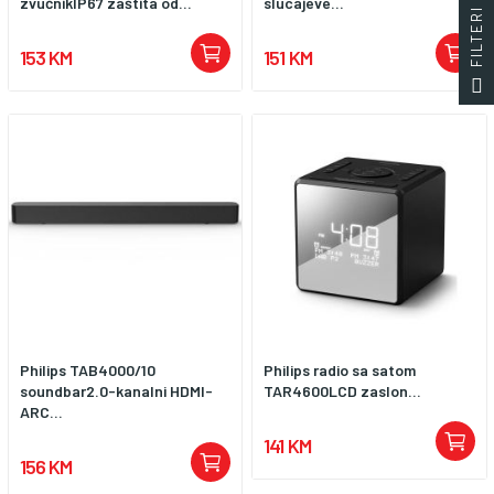
zvučnikIP67 zaštita od...
slucajeve...
153 KM
151 KM
Philips TAB4000/10
Philips radio sa satom
soundbar2.0-kanalni HDMI-
TAR4600LCD zaslon...
ARC...
141 KM
156 KM