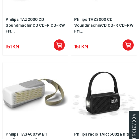
AUX ulaz, SPDIF ulaz, Koaksijalni
ulaz, Optički ulaz, Bluetooth 5.3
Philips TAZ2000 CD
Philips TAZ2000 CD
SoundmachinCD CD-R CD-RW
SoundmachinCD CD-R CD-RW
FM...
FM...
151 KM
151 KM
FILTERI PROIZVODA
Philips TAS4807W BT
Philips radio TAR3500za hitne