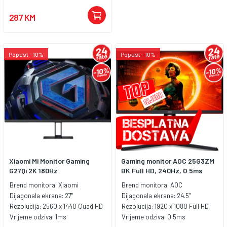
od 180 Hz, vremenom odziva od
0,5 ms (GtG, min.) i Rapid IPS
287 KM
panelom, MAG 275F pruža vam
konkurentsku prednost potrebnu
za nadvladavanje protivnika.
Zahvaljujući Adaptive-Sync
Popust - 10%
Popust - 10%
tehnologiji, MAG 275F usklađuje
frekvenciju osvježavanja zaslona
s vašom GPU jedinicom za
iznimno glatko igranje. Uz
najnovije tehnologije ugrađene u
MSI gaming monitore, uvijek ćete
biti spremni precizno pogoditi
metu u natjecateljskoj igri.
Xiaomi Mi Monitor Gaming
Gaming monitor AOC 25G3ZM
G27Qi 2K 180Hz
BK Full HD, 240Hz, 0.5ms
Brend monitora:
Xiaomi
Brend monitora:
AOC
Dijagonala ekrana:
27"
Dijagonala ekrana:
24.5"
Rezolucija:
2560 x 1440 Quad HD
Rezolucija:
1920 x 1080 Full HD
Vrijeme odziva:
1ms
Vrijeme odziva:
0.5ms