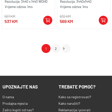
Rezolucija:
3440 x 1440 WQHD
Rezolucija:
3440x1440
Vrijeme odziva:
1ms
Vrijeme odziva:
1ms
597 KM
632 KM
537 KM
569 KM

1
2
UPOZNAJTE NAS
TREBATE POMOĆ?
O nama
Kako se registrovati?
Prodajna mjesta
Kako naručiti?
Zašto kupiti od nas?
Reklamacija i povrati