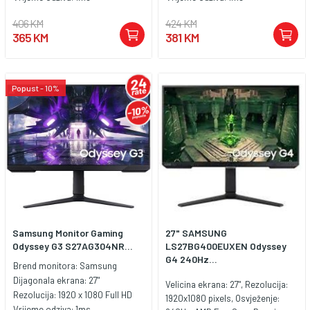
406 KM
424 KM
365 KM
381 KM
Popust - 10%
Samsung Monitor Gaming
27" SAMSUNG
Odyssey G3 S27AG304NR...
LS27BG400EUXEN Odyssey
G4 240Hz...
Brend monitora:
Samsung
Dijagonala ekrana:
27"
Velicina ekrana: 27", Rezolucija:
Rezolucija:
1920 x 1080 Full HD
1920x1080 pixels, Osvježenje:
Vrijeme odziva:
1ms