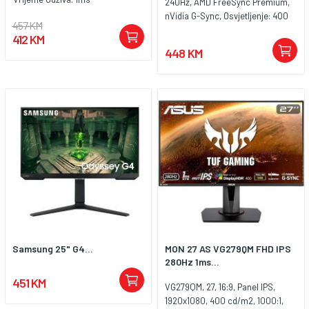
240Hz, AMD FreeSync Premium,
nVidia G-Sync, Osvjetljenje: 400
457 KM
cd/m², Vrijeme odziva: 1ms,
412 KM
Priključci: 2xHDMI, Displayport 1.2
448 KM
Samsung 25" G4...
MON 27 AS VG279QM FHD IPS
280Hz 1ms...
451 KM
VG279QM, 27, 16:9, Panel IPS,
1920x1080, 400 cd/m2, 1000:1,