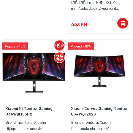
178°, 178°, 1 ms, HDMI x2,DP,3,5
mm Audio Jack, Zvučnici da,
Ravni, Boja Crna, Postolje
pivot,podesivo po
443 KM
visini,tilt,swivel, Frameless
design, Overclockable 280Hz,
ELMB SYNC, G-SYNC Compatible,
DisplayHDR 400, Flicker-free,
Popust - 10%
Popust - 10%
Low Blue Light
Xiaomi Mi Monitor Gaming
Xiaomi Curved Gaming Monitor
G34WQi 185Hz
G34WQi 2026
Brend monitora:
Xiaomi
Brend monitora:
Xiaomi
Dijagonala ekrana:
34"
Dijagonala ekrana:
34"