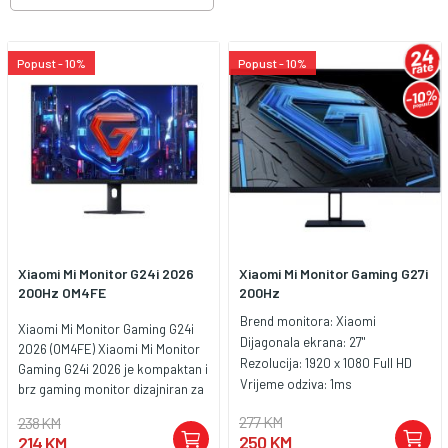
Popust - 10%
Popust - 10%
Xiaomi Mi Monitor G24i 2026
Xiaomi Mi Monitor Gaming G27i
200Hz OM4FE
200Hz
Brend monitora:
Xiaomi
Xiaomi Mi Monitor Gaming G24i
Dijagonala ekrana:
27"
2026 (OM4FE) Xiaomi Mi Monitor
Rezolucija:
1920 x 1080 Full HD
Gaming G24i 2026 je kompaktan i
Vrijeme odziva:
1ms
brz gaming monitor dizajniran za
igrače koji žele visoke
277 KM
238 KM
performanse u 24-inčnom
250 KM
214 KM