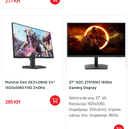
277 KM
monitor u kompaktnom formatu.
Idealno rješenje za ozbiljan
gaming i svakodnevnu upotrebu.
Monitor Dell SE2426HG 24"
27" AOC 27G15N2 180Hz
1920x1080 FHD 240Hz...
Gaming Display
Veličina ekrana: 27", VA,
285 KM
Rezolucija: 1920x1080,
Osvjetljenje: 250cd/m2, Vrijeme
odziva: 1ms, Osvježenje: 180Hz,
Priključci: HDMI 2.0, DisplayPort
1.4,