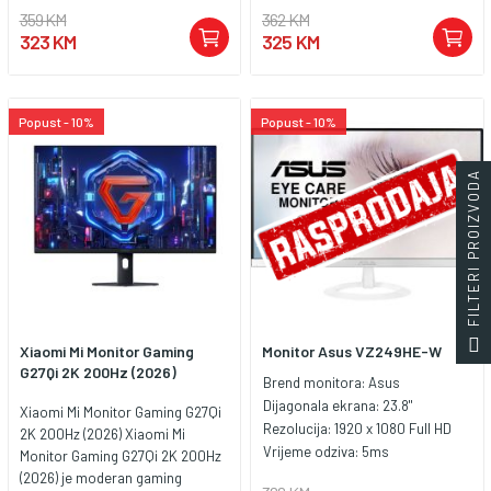
359 KM
362 KM
323 KM
325 KM
Popust - 10%
Popust - 10%
FILTERI PROIZVODA
Xiaomi Mi Monitor Gaming
Monitor Asus VZ249HE-W
G27Qi 2K 200Hz (2026)
Brend monitora:
Asus
Dijagonala ekrana:
23.8"
Xiaomi Mi Monitor Gaming G27Qi
Rezolucija:
1920 x 1080 Full HD
2K 200Hz (2026) Xiaomi Mi
Vrijeme odziva:
5ms
Monitor Gaming G27Qi 2K 200Hz
(2026) je moderan gaming