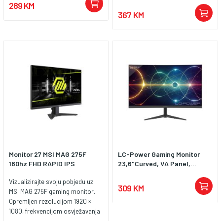
289 KM
Black-Red, 3y
367 KM
Monitor 27 MSI MAG 275F
LC-Power Gaming Monitor
180hz FHD RAPID IPS
23,6"Curved, VA Panel,...
Vizualizirajte svoju pobjedu uz
309 KM
MSI MAG 275F gaming monitor.
Opremljen rezolucijom 1920 ×
1080, frekvencijom osvježavanja