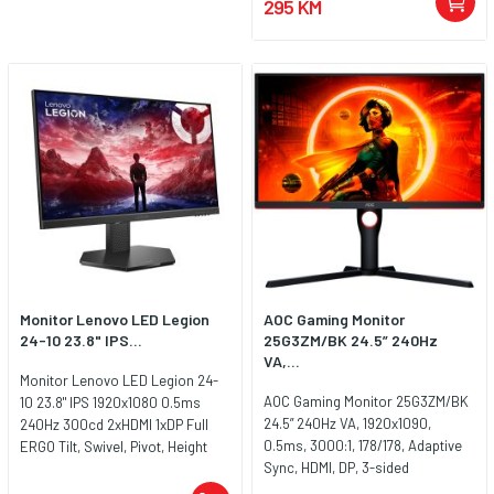
295 KM
Monitor Lenovo LED Legion
AOC Gaming Monitor
24-10 23.8" IPS...
25G3ZM/BK 24.5” 240Hz
VA,...
Monitor Lenovo LED Legion 24-
AOC Gaming Monitor 25G3ZM/BK
10 23.8" IPS 1920x1080 0.5ms
24.5” 240Hz VA, 1920x1090,
240Hz 300cd 2xHDMI 1xDP Full
0.5ms, 3000:1, 178/178, Adaptive
ERGO Tilt, Swivel, Pivot, Height
Sync, HDMI, DP, 3-sided
Adjust Stand Gaming
frameless, Full Ergo, G-Menu,