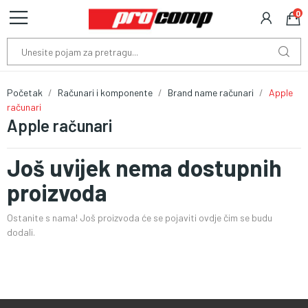
0
Početak
Računari i komponente
Brand name računari
Apple
računari
Apple računari
Još uvijek nema dostupnih
proizvoda
Ostanite s nama! Još proizvoda će se pojaviti ovdje čim se budu
dodali.