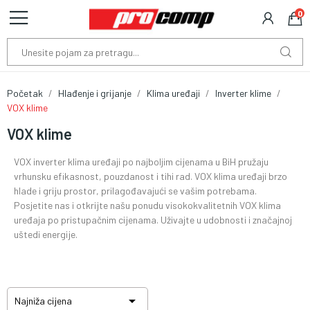
0
Početak
Hlađenje i grijanje
Klima uređaji
Inverter klime
VOX klime
VOX klime
VOX inverter klima uređaji po najboljim cijenama u BiH pružaju
vrhunsku efikasnost, pouzdanost i tihi rad. VOX klima uređaji brzo
hlade i griju prostor, prilagođavajući se vašim potrebama.
Posjetite nas i otkrijte našu ponudu visokokvalitetnih VOX klima
uređaja po pristupačnim cijenama. Uživajte u udobnosti i značajnoj
uštedi energije.

Najniža cijena