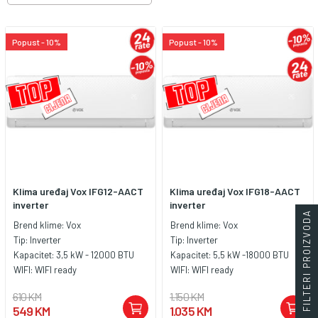
Popust - 10%
Popust - 10%
Klima uređaj Vox IFG12-AACT
Klima uređaj Vox IFG18-AACT
inverter
inverter
FILTERI PROIZVODA
Brend klime:
Vox
Brend klime:
Vox
Tip:
Inverter
Tip:
Inverter
Kapacitet:
3,5 kW - 12000 BTU
Kapacitet:
5,5 kW -18000 BTU
WIFI:
WIFI ready
WIFI:
WIFI ready
610 KM
1.150 KM
549 KM
1.035 KM