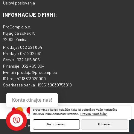
Uslovi poslovanja
INFORMACIJE O FIRMI:
ProComp d.o.o.
Mujagića sokak 15
72000 Zenica
Prodaja: 032 221 654
Prodaja: 061 202 061
Servis: 032 465 805
Finansije: 032 465 804
E-mail: prodaja@procomp.ba
ID broj: 4218813920000
Sparkasse banka: 1995130039753810
Kontaktirajte nas!
procomp.ba koristi kolačiće kako bi poboljšao Vaše korisničko
iskustvo i funkcionalnost stranice.
Pravila "kolačića"
Copyright © 2013 - 2026 ProComp d.o.o. Sva prava pridržana.
Ne prihvatam
Prihvatam