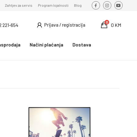
Zahtjev za servis
Program lojalnosti
Blog
0
Prijava / registracija
2 221-654
0 KM
asprodaja
Načini plaćanja
Dostava