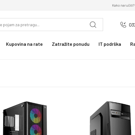
Kako naručiti?
03
Kupovina na rate
Zatražite ponudu
IT podrška
R