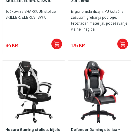
SKILLER, ELBRUS, SW10
2011, crna
Točkovi za SHARKOON stolice
Ergonomski dizajn, PU kotači s
SKILLER, ELBRUS, SW10
zaštitom grebanja podloge.
Prozračan materijal, podešavanje
visine i nagiba.
84 KM
175 KM
Huzaro Gaming stolica, bijelo
Defender Gaming stolica -