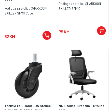
ključnim trenucima igre. -
Podloga za stolicu SHARKOON
Promjer: 100 cm - Debljina: 3 mm
Podloga za stolicu SHARKOON,
SKILLER SFM10
- Savršen dodatak svakoj sobi za
SKILLER SFM11 Cube
igrače - Praktično i elegantno -
Izrađen od visokokvalitetnih
materijala - Otporan na habanje i
ogrebotine - Protuklizna površina
75 KM
osigurava stabilnost i sigurnost
62 KM
tijekom intenzivnih sesija igranja
Točkovi za SHARKOON stolice
NN Stolica, uredska - Stolica