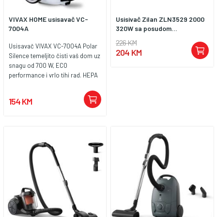
VIVAX HOME usisavač VC-
Usisivač Zilan ZLN3529 2000
7004A
320W sa posudom...
226 KM
Usisavač VIVAX VC-7004A Polar
204 KM
Silence temeljito čisti vaš dom uz
snagu od 700 W, ECO
performance i vrlo tihi rad. HEPA
filter u usisavaču sprječava da se
bakterije i alergeni otpuštaju
154 KM
nazad u prostoriju.