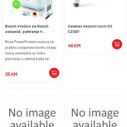
Bosch Vrećice za Bosch
Usisivac bezicni rucni XO
usisavač, pakiranje 4...
CZ007
Nova PowerProtect vrećica za
46 KM
prašinu osigurava visoku snagu
usisa usisavača uz nisku
potrošnju u vatima kada se
vrećica napuni. Najnovija flis
tehnologija za dulji radni vijek. Do
25 KM
50 % duži rad, rjeđe mijenjanje
vrećica za prah zahvaljujući
iznimno visokoj snazi skupljanja
prašine. Veliki broj slojeva za
najučinkovitiju filtraciju. Uvjerljiva
higijena, vrećica za prah filtrira
99,9 % fine prašine Vrećica za
prašinu koja se sama brtvi jamči
higijensko odstranjivanje. Duži
životni vijek: točno pristajanje