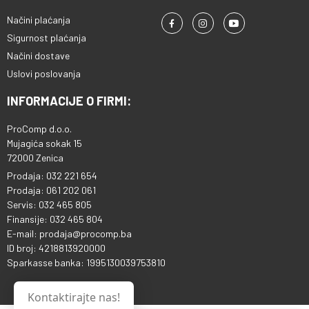
Načini plaćanja
Sigurnost plaćanja
Načini dostave
Uslovi poslovanja
INFORMACIJE O FIRMI:
ProComp d.o.o.
Mujagića sokak 15
72000 Zenica
Prodaja: 032 221 654
Prodaja: 061 202 061
Servis: 032 465 805
Finansije: 032 465 804
E-mail: prodaja@procomp.ba
ID broj: 4218813920000
Sparkasse banka: 1995130039753810
Kontaktirajte nas!