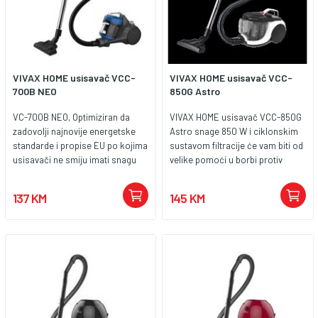
VIVAX HOME usisavač VCC-
VIVAX HOME usisavač VCC-
700B NEO
850G Astro
VC-700B NEO, Optimiziran da
VIVAX HOME usisavač VCC-850G
zadovolji najnovije energetske
Astro snage 850 W i ciklonskim
standarde i propise EU po kojima
sustavom filtracije će vam biti od
usisavači ne smiju imati snagu
velike pomoći u borbi protiv
veću od 900W. Novi VIVAX NEO
nečistoća u vašem domu. Sa
snage 700W zadržava istu
kapacitetom posude za prašinu
137 KM
145 KM
učinkovitost kao i raniji modeli,
od 2 l, HEPA filterom i dodatnim
ali uz manju potrošnju energije.
nastavcima za pukotine i brisanje
VIVAX NEO ispunjava sve nove EU
prašine čini ga idealnim izborom
odredbe koje se odnose na
za održavanje čistoće vašeg
dugotrajnost motora, razinu
doma. Njegov moderni izgled
buke, kapacitet prihvata te
idealno se uklapa u suvremene
emisiju prašine. VIVAX NEO ne
prostore.
koristi vrećice nego prašinu
skuplja u posudu zapremine 2L te