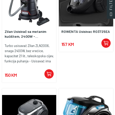
dužina priključnog kabla 6 met.,
razina buke 78 dB(A) Dimenzije
437 x 287 x 300, težina 7.9 kg.
Zilan Usisivač sa metanim
ROWENTA Usisivac RO3725EA
kućištem, 2400W -...
157 KM
Turbo usisavač Zilan ZLN2006,
snaga 2400W, bez vrećice,
kapacitet 21 lit., teleskopska cijev,
funkcija puhanja - Usisavač ima
snagu od 2400 W, njegova snaga
je velika i izravno proporcionalna
150 KM
snazi ​​usisavanja, idealan za tvrde
podove, presvlake i tepihe. - Iako
usisavač ima veliku snagu,
uspijeva raditi s malo buke. -
Kapacitet usisavača je vrlo
izdašan, s prostorom za
prljavštinu od 21 čit. i perivim
filtrom koji se može prati nakon