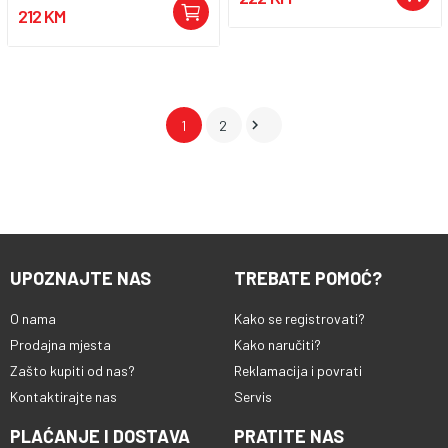
212 KM

1
2
UPOZNAJTE NAS
TREBATE POMOĆ?
O nama
Kako se registrovati?
Prodajna mjesta
Kako naručiti?
Zašto kupiti od nas?
Reklamacija i povrati
Kontaktirajte nas
Servis
PLAĆANJE I DOSTAVA
PRATITE NAS