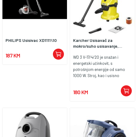
crijevo • Filter koji se može prati
• Praktična ručka za nošenje •
Okomit položaj za pohranu •
Teleskopska cijev • Čišćenje
tepiha, presvlaka i tvrdih podova
• Funkcija puhanja • Ispuh koji
smanjuje buku • Snaga 2400W
PHILIPS Usisivac XD1111\10
Karcher Usisavač za
mokro/suho usisavanje,...
187 KM
WD 3 V-17/4/20 je snažan i
energetski učinkovit, s
potrošnjom energije od samo
1000 W. Stroj, kao i usisno
crijevo i podna mlaznica Clips
savršeno su usklađeni – za
180 KM
najbolje rezultate čišćenja na
suhom i mokrom , fina ili gruba
prljavština. Usisavač za mokro i
suho usisavanje impresionira
svojim kompaktnim dizajnom i
robusnom plastičnom posudom
od 17 l, kabelom od 4 m, usisnim
crijevom od 2 m i filtar vrećicom