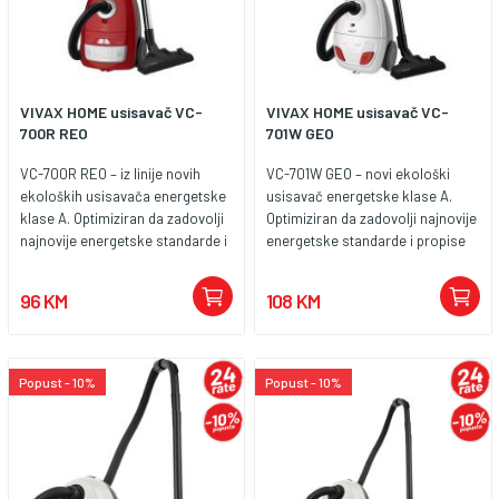
VIVAX HOME usisavač VC-
VIVAX HOME usisavač VC-
700R REO
701W GEO
VC-700R REO – iz linije novih
VC-701W GEO – novi ekološki
ekoloških usisavača energetske
usisavač energetske klase A.
klase A. Optimiziran da zadovolji
Optimiziran da zadovolji najnovije
najnovije energetske standarde i
energetske standarde i propise
propise EU po kojima usisavači
EU po kojima usisavači ne smiju
ne smiju imati snagu veću od
imati snagu veću od 900W. Novi
96 KM
108 KM
900W. Novi VIVAX REO snage
VIVAX GEO snage 700W zadržava
700W zadržava istu učinkovitost
istu učinkovitost kao i raniji
kao i raniji modeli, ali uz manju
modeli, ali uz manju potrošnju
potrošnju energije. Nove EU
energije. Nove EU odredbe koje
Popust - 10%
Popust - 10%
odredbe koje se odnose na
se odnose na dugotrajnost
dugotrajnost motora, razinu
motora, razinu buke, kapacitet
buke, kapacitet prihvata te
prihvata te emisiju prašine, VIVAX
emisiju prašine, VIVAX REO s
GEO zadovoljava do najsitnijeg
lakoćom zadovoljava. Klasični
detalja. Svevremeni bijeli dizajn,