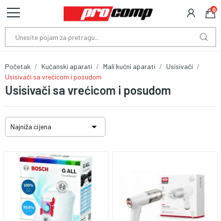
0
Početak
Kućanski aparati
Mali kućni aparati
Usisivači
Usisivači sa vrećicom i posudom
Usisivači sa vrećicom i posudom

Najniža cijena