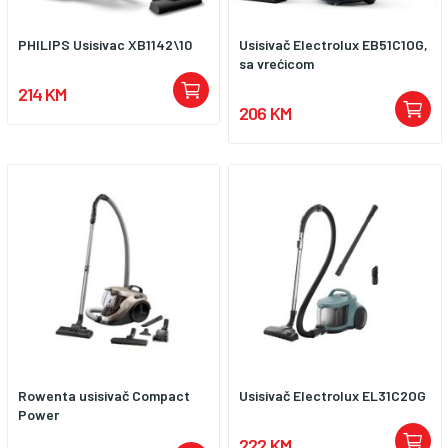
PHILIPS Usisivac XB1142\10
Usisivač Electrolux EB51C1OG,
sa vrećicom
214 KM
206 KM
Rowenta usisivač Compact
Usisivač Electrolux EL31C2OG
Power
222 KM