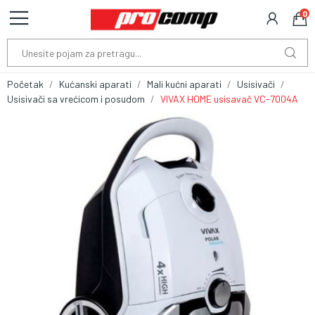
0
Početak
Kućanski aparati
Mali kućni aparati
Usisivači
Usisivači sa vrećicom i posudom
VIVAX HOME usisavač VC-7004A