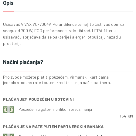
Opis
Usisavač VIVAX VC-7004A Polar Silence temeljito čisti vaš dom uz
snagu od 700 W, ECO performance i vrlo tihi rad. HEPA filter u
usisavaču sprječava da se bakterije i alergeni otpuštaju nazad u
prostoriju.
Načini plaćanja?
Proizvode možete platiti pouzećem, virmanski, karticama
jednokratno, na rate i putem kreditnih linija naših partnera.
PLAĆANJEM POUZEĆEM U GOTOVINI
Pouzećem u gotovini prilikom preuzimanja
154 KM
PLAĆANJE NA RATE PUTEM PARTNERSKIH BANAKA