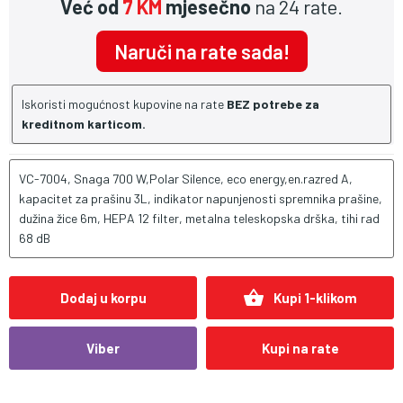
Već od
7 KM
mjesečno
na 24 rate.
Naruči na rate sada!
Iskoristi mogućnost kupovine na rate
BEZ potrebe za
kreditnom karticom.
VC-7004, Snaga 700 W,Polar Silence, eco energy,en.razred A,
kapacitet za prašinu 3L, indikator napunjenosti spremnika prašine,
dužina žice 6m, HEPA 12 filter, metalna teleskopska drška, tihi rad
68 dB
shopping_basket
Dodaj u korpu
Kupi 1-klikom
Viber
Kupi na rate