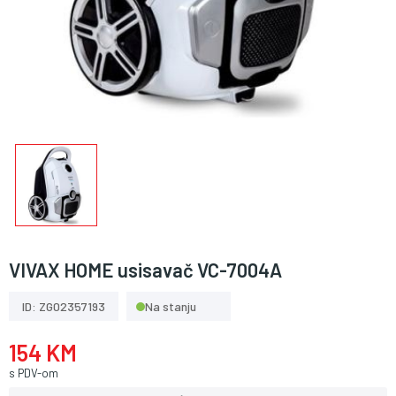
VIVAX HOME usisavač VC-7004A
ID: ZG02357193
Na stanju
154 KM
s PDV-om