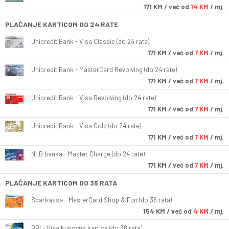
171
KM
/ već od
14 KM
/ mj.
PLAĆANJE KARTICOM DO 24 RATE
Unicredit Bank - Visa Classic (do 24 rate)
171
KM
/ već od
7 KM
/ mj.
Unicredit Bank - MasterCard Revolving (do 24 rate)
171
KM
/ već od
7 KM
/ mj.
Unicredit Bank - Visa Revolving (do 24 rate)
171
KM
/ već od
7 KM
/ mj.
Unicredit Bank - Visa Gold (do 24 rate)
171
KM
/ već od
7 KM
/ mj.
NLB banka - Master Charge (do 24 rate)
171
KM
/ već od
7 KM
/ mj.
PLAĆANJE KARTICOM DO 36 RATA
Sparkasse - MasterCard Shop & Fun (do 36 rata)
154
KM
/ već od
4 KM
/ mj.
BBI - Visa kupovna kartica (do 36 rata)