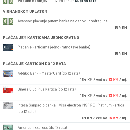
Popunite zahtjev
na ovom linku -
Kupi na rate!
VIRMANSKOM UPLATOM
Avansno plaćanje putem banke na osnovu predračuna
154 KM
PLAĆANJEM KARTICAMA JEDNOKRATNO
Plaćanje karticama jednokratno (sve banke)
154 KM
PLAĆANJE KARTICOM DO 12 RATA
Addiko Bank - MasterCard (do 12 rata)
154
KM
/ već od
13 KM
/ mj.
Diners Club Plus kartica (do 12 rata)
154
KM
/ već od
13 KM
/ mj.
Intesa Sanpaolo banka - Visa electron INSPIRE i Platinum kartica
(do 12 rata)
171
KM
/ već od
14 KM
/ mj.
American Express (do 12 rata)