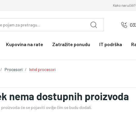
Kako naručiti?
03
Kupovina na rate
Zatražite ponudu
IT podrška
R
Procesori
Intel procesori
ek nema dostupnih proizvoda
proizvoda će se pojaviti ovdje čim se budu dodali.