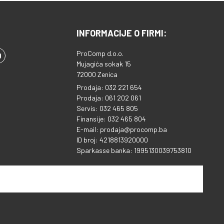
INFORMACIJE O FIRMI:
ProComp d.o.o.
Mujagića sokak 15
72000 Zenica
Prodaja: 032 221 654
Prodaja: 061 202 061
Servis: 032 465 805
Finansije: 032 465 804
E-mail: prodaja@procomp.ba
ID broj: 4218813920000
Sparkasse banka: 1995130039753810