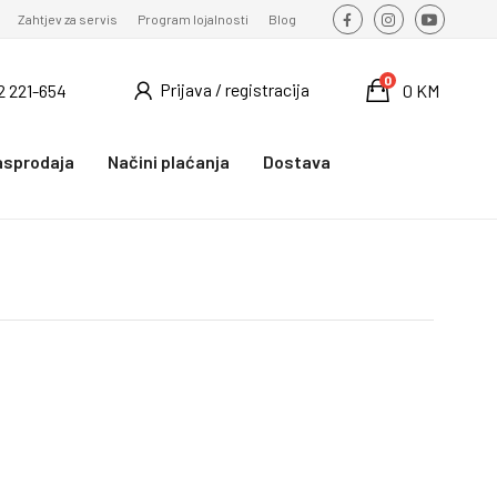
Zahtjev za servis
Program lojalnosti
Blog
0
Prijava / registracija
2 221-654
0 KM
asprodaja
Načini plaćanja
Dostava