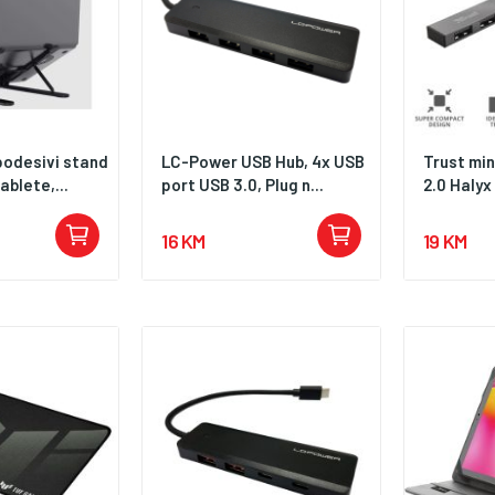
podesivi stand
LC-Power USB Hub, 4x USB
Trust min
ablete,...
port USB 3.0, Plug n...
2.0 Halyx
16 KM
19 KM