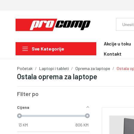
Akcije u toku
Sve Kategorije
Kontakt
Početak
Laptopi i tableti
Oprema za laptope
Ostala o
Ostala oprema za laptope
Filter po
Cijena
13
KM
806
KM