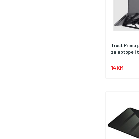
Trust Primo 
zalaptope i t
14 KM