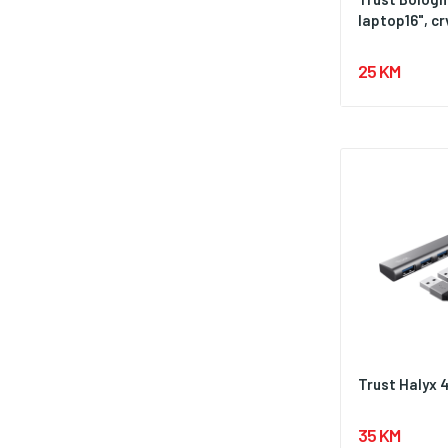
laptop16", cr
25 KM
Trust Halyx 
35 KM