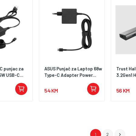
C punjac za
ASUS Punjač za Laptop 68w
Trust Hal
5W USB-C...
Type-C Adapter Power...
3.2Gen1 
54 KM
56 KM

1
2