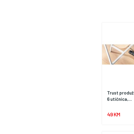
Trust produž
6 utičnica,...
49 KM