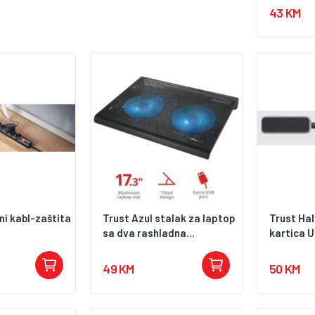
it is placed.
43 KM
ni kabl-zaštita
Trust Azul stalak za laptop
Trust Ha
sa dva rashladna...
kartica U
49 KM
50 KM