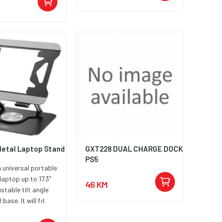
Metal Laptop Stand
GXT228 DUAL CHARGE DOCK
PS5
a universal portable
laptop up to 17.3"
46 KM
stable tilt angle
base. It will fit
nto any space where