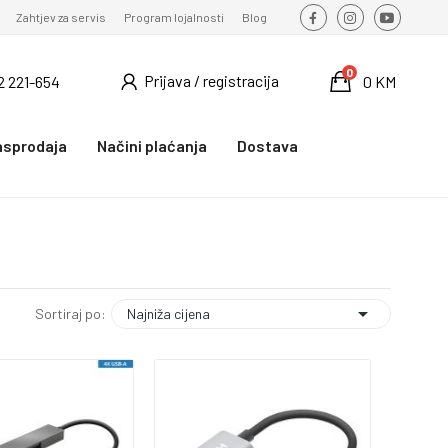
Zahtjev za servis
Program lojalnosti
Blog
0
Prijava / registracija
2 221-654
0 KM
asprodaja
Načini plaćanja
Dostava

Najniža cijena
Sortiraj po: