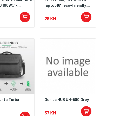
 100W),1x...
laptop16", eco-friendly,...
28 KM
lanta Torba
Genius HUB UH-500,Grey
37 KM