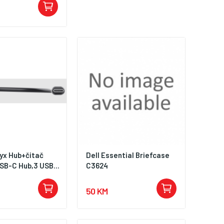
lyx Hub+čitač
Dell Essential Briefcase
SB-C Hub,3 USB...
C3624
50 KM