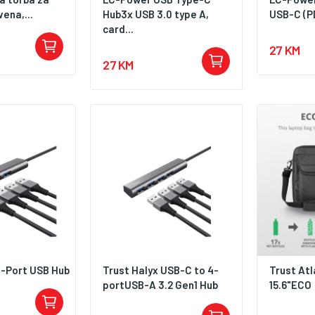
vena,...
Hub3x USB 3.0 type A,
USB-C (PD
card...
27 KM
27 KM
4-Port USB Hub
Trust Halyx USB-C to 4-
Trust At
portUSB-A 3.2 Gen1 Hub
15.6"ECO