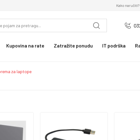
Kako naručiti?
03
Kupovina na rate
Zatražite ponudu
IT podrška
R
prema za laptope