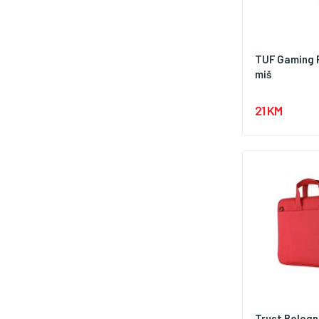
TUF Gaming P
miš
21 KM
Trust Bologn