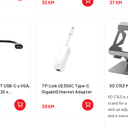
35 KM
37 KM
T USB-C u VGA,
TP-Link UE300C Type-C
XO C153 
20 x...
GigabitEthernet Adapter
XO C153 is 
stand for a 
39 KM
with an adju
and a swivel 
perfectly i