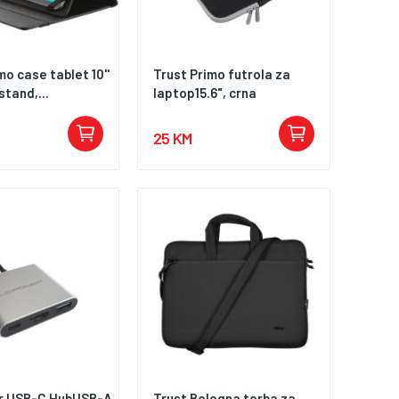
mo case tablet 10''
Trust Primo futrola za
stand,...
laptop15.6", crna
25 KM
r USB-C HubUSB-A,
Trust Bologna torba za