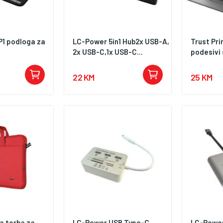
1 podloga za
LC-Power 5in1 Hub2x USB-A,
Trust Pri
2x USB-C,1x USB-C...
podesivi 
22 KM
25 KM
a torba za
LC-Power USB Type-C
LC-Powe