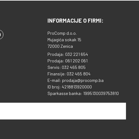
INFORMACIJE O FIRMI:
ProComp d.o.o.
Mujagića sokak 15
72000 Zenica
Prodaja: 032 221 654
Prodaja: 061 202 061
Servis: 032 465 805
Finansije: 032 465 804
E-mail: prodaja@procomp.ba
ID broj: 4218813920000
Sparkasse banka: 1995130039753810