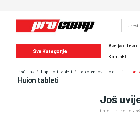
Akcije u toku
Sve Kategorije
Kontakt
Početak
Laptopi i tableti
Top brendovi tableta
Huion t
Huion tableti
Još uvij
Ostanite s nama! Još 