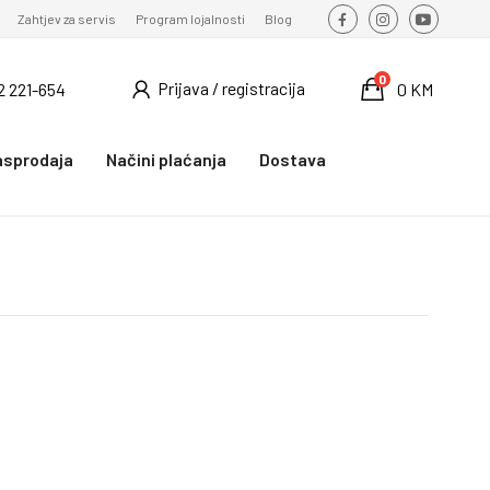
Zahtjev za servis
Program lojalnosti
Blog
0
Prijava / registracija
2 221-654
0 KM
asprodaja
Načini plaćanja
Dostava