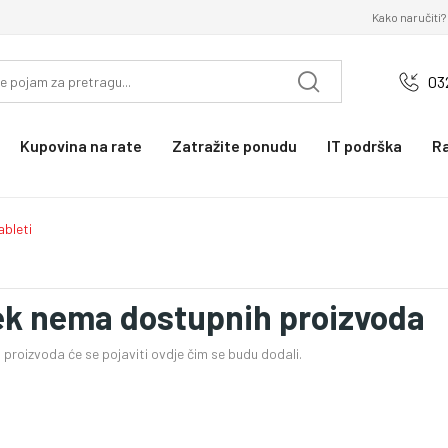
Kako naručiti?
03
Kupovina na rate
Zatražite ponudu
IT podrška
R
ableti
ek nema dostupnih proizvoda
proizvoda će se pojaviti ovdje čim se budu dodali.