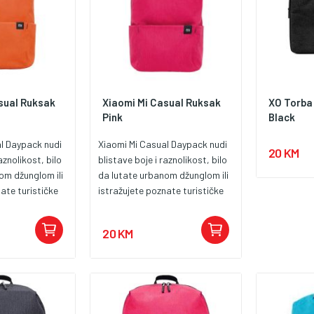
sual Ruksak
Xiaomi Mi Casual Ruksak
XO Torba 
Pink
Black
l Daypack nudi
Xiaomi Mi Casual Daypack nudi
20 KM
aznolikost, bilo
blistave boje i raznolikost, bilo
om džunglom ili
da lutate urbanom džunglom ili
ate turističke
istražujete poznate turističke
ali prostoran
atrakcije. Mali, ali prostoran
to raspoređuje
ruksak učinkovito raspoređuje
20 KM
leđa,
težinu da vaša leđa,
m slobodu da
ostavljajući vam slobodu da
ite, gdje želite.
putujete kako želite, gdje želite.
 s hidrofobnim
Vanjska tkanina s hidrofobnim
vito štiti od
premazom učinkovito štiti od
držaj tako da
kiše, štiteći sadržaj tako da