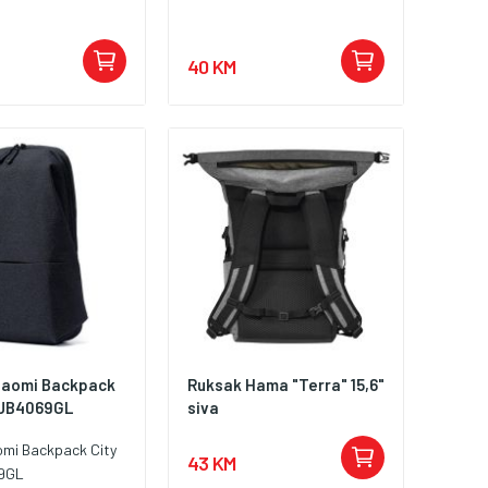
40 KM
iaomi Backpack
Ruksak Hama "Terra" 15,6"
ZJB4069GL
siva
omi Backpack City
43 KM
9GL