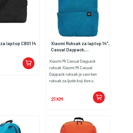
za laptop CB01 14
Xiaomi Ruksak za laptop 14",
Casual Daypack,...
Xiaomi Mi Casual Daypack
ruksak Xiaomi Mi Casual
Daypack ruksak je savršen
ruksak za ljude koji žive u
stalnom pokretu, cijene
funkcionalna rješenja i vole
21 KM
izgledati dobro. Ruksak je
praktičan i svojim savršenim
dizajnom savršeno se uklapa u
svaki stil. Materijal od kojeg je
napravljen Xiaomi Mi Casual
Daypack prekriven je