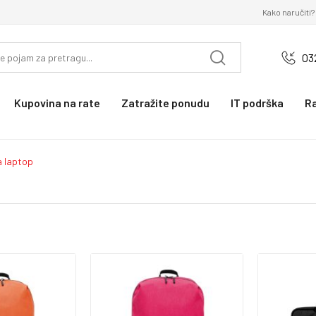
Kako naručiti?
03
Kupovina na rate
Zatražite ponudu
IT podrška
R
a laptop