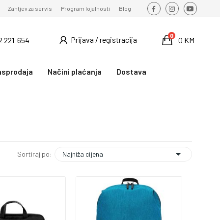
Zahtjev za servis
Program lojalnosti
Blog
0
Prijava / registracija
2 221-654
0 KM
asprodaja
Načini plaćanja
Dostava

Najniža cijena
Sortiraj po: