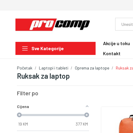
Akcije u toku
Sve Kategorije
Kontakt
Početak
Laptopi i tableti
Oprema za laptope
Ruksak z
Ruksak za laptop
Filter po
Cijena
19
KM
377
KM