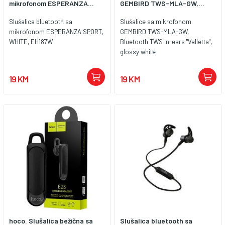
mikrofonom ESPERANZA...
GEMBIRD TWS-MLA-GW,...
Slušalica bluetooth sa
Slušalice sa mikrofonom
mikrofonom ESPERANZA SPORT,
GEMBIRD TWS-MLA-GW,
WHITE, EH187W
Bluetooth TWS in-ears "Valletta",
glossy white
19 KM
19 KM
hoco. Slušalica bežična sa
Slušalica bluetooth sa