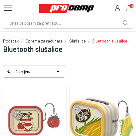
0
Početak
Oprema za računare
Slušalice
Bluetooth slušalice
Bluetooth slušalice

Najniža cijena