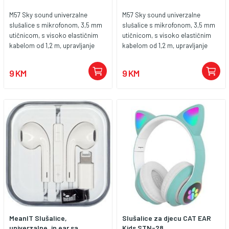
M57 Sky sound univerzalne
M57 Sky sound univerzalne
slušalice s mikrofonom, 3,5 mm
slušalice s mikrofonom, 3,5 mm
utičnicom, s visoko elastičnim
utičnicom, s visoko elastičnim
kabelom od 1,2 m, upravljanje
kabelom od 1,2 m, upravljanje
tipkom 1. Zvučnik za slušalice 14
tipkom 1. Zvučnik za slušalice 14
mm. 2. Osjetljivost 95dB ±3dB. 3.
mm. 2. Osjetljivost 95dB ±3dB. 3.
9 KM
9 KM
Audio utikač za slušalice Ø3,5
Audio utikač za slušalice Ø3,5
mm. 4. Kabel za slušalice TPE
mm. 4. Kabel za slušalice TPE
visoko elastična pletenica i
visoko elastična pletenica i
emajlirana žica. 5. Kontroler za
emajlirana žica. 5. Kontroler za
slušalice s mikrofonom. 6. Žičana
slušalice s mikrofonom. 6. Žičana
kontrola - funkcionalna jedna
kontrola - funkcionalna jedna
tipka. 7. Dužina kabela slušalica
tipka. 7. Dužina kabela slušalica
1,2 met. Težina 9g.
1,2 met. Težina 9g.
MeanIT Slušalice,
Slušalice za djecu CAT EAR
univerzalne, in ear sa...
Kids STN-28,...