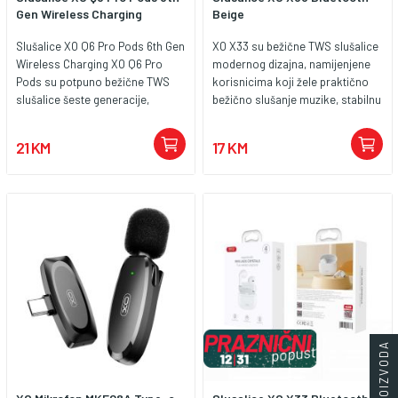
Gen Wireless Charging
Beige
Slušalice XO Q6 Pro Pods 6th Gen
XO X33 su bežične TWS slušalice
Wireless Charging XO Q6 Pro
modernog dizajna, namijenjene
Pods su potpuno bežične TWS
korisnicima koji žele praktično
slušalice šeste generacije,
bežično slušanje muzike, stabilnu
namijenjene slušanju muzike,
Bluetooth vezu i udobnost tokom
telefonskim pozivima i
svakodnevne upotrebe. Baterija:
21 KM
17 KM
svakodnevnom korištenju.
Ugrađena baterija omogućava do
Bluetooth 5.3 povezivanje,
približno 4 sata reprodukcije
kompaktan in-ear dizajn i kutijica
muzike s jednim punjenjem, dok
sa podrškom za bežično punjenje
kutija za punjenje produžava
pružaju praktično iskustvo bez
ukupno vrijeme korištenja.
suvišnih kablova. Bluetooth 5.3
Potpuno punjenje traje oko 2
povezivanje Slušalice koriste
sata. Povezivanje: Podržava
Bluetooth 5.3 tehnologiju koja
Bluetooth 5.3 tehnologiju koja
omogućava brzo i stabilno
omogućava stabilnu i brzu
povezivanje sa kompatibilnim
bežičnu vezu s dometom do 10
telefonima, tabletima, laptopima i
metara, uz jednostavno
drugim uređajima. Jasan stereo
povezivanje s pametnim
zvuk XO Q6 Pro Pods pružaju
telefonima, tabletima i drugim
stereo reprodukciju i podržavaju
uređajima. Dizajn i udobnost: