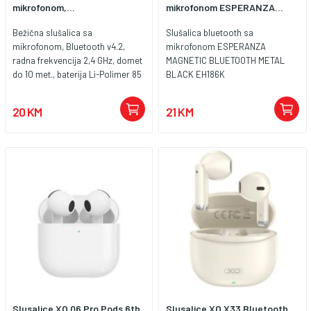
mikrofonom,...
mikrofonom ESPERANZA...
Bežična slušalica sa
Slušalica bluetooth sa
mikrofonom, Bluetooth v4.2,
mikrofonom ESPERANZA
radna frekvencija 2,4 GHz, domet
MAGNETIC BLUETOOTH METAL
do 10 met., baterija Li-Polimer 85
BLACK EH186K
mAh, vrijeme punjenja 2 sata,
vrijeme razgovora do 4.5 sati,
20 KM
21 KM
reprodukcija glazbe do 4.5 sata,
vrijeme na čekanju do 170 sati,
dimenzije: 50 x 16 x 11 mm.
Slušalica je kompatibilna sa
uređajima koji podržavaju BT
bežičnu tehnologiju...
Slusalice XO Q6 Pro Pods 6th
Slusalice XO X33 Bluetooth