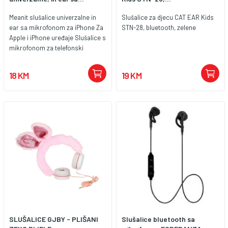
Meanit slušalice univerzalne in
Slušalice za djecu CAT EAR Kids
ear sa mikrofonom za iPhone Za
STN-28, bluetooth, zelene
Apple i iPhone uređaje Slušalice s
mikrofonom za telefonski
razgovor Stereo zvuk sa
snažnom bass komponentom
18 KM
19 KM
Odlično prijanjanje slušalice u
slušnom kanalu Redukcija
vanjskih zvukova
SLUŠALICE GJBY - PLIŠANI
Slušalice bluetooth sa