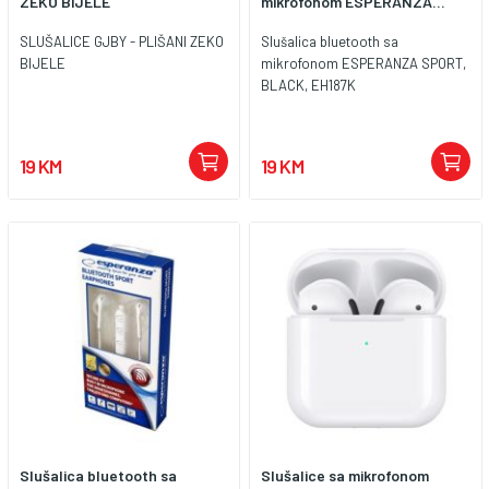
ZEKO BIJELE
mikrofonom ESPERANZA...
SLUŠALICE GJBY - PLIŠANI ZEKO
Slušalica bluetooth sa
BIJELE
mikrofonom ESPERANZA SPORT,
BLACK, EH187K
19 KM
19 KM
Slušalica bluetooth sa
Slušalice sa mikrofonom