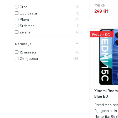
276 KM
Crna
8
249 KM
Ljubičasta
1
Plava
7
Srebrena
1
Zelena
4
Popust - 10%
Garancija
12 mjeseci
4
24 mjeseca
19
Xiaomi Redmi
Blue EU
Brend mobitel
Dijagonala ek
Memorija:
6GB