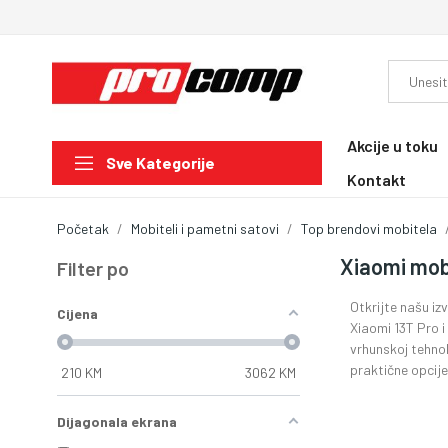
Akcije u toku
Sve Kategorije
Kontakt
Početak
Mobiteli i pametni satovi
Top brendovi mobitela
Xiaomi mob
Filter po
Otkrijte našu i
Cijena
Xiaomi 13T Pro i
vrhunskoj tehnol
praktične opcij
210
KM
3062
KM
Dijagonala ekrana