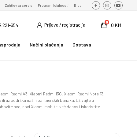
Zahtjev za servis
Program lojalnosti
Blog
0
Prijava / registracija
2 221-654
0 KM
asprodaja
Načini plaćanja
Dostava
Xiaomi Redmi A3, Xiaomi Redmi 13C, Xiaomi Redmi Note 13,
ili uz podršku naših partnerskih banaka. Uživajte u
bavite svoj novi Xiaomi mobitel već danas i iskoristite