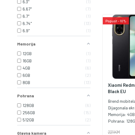
6.3"
1
6.67"
7
6.7"
1
Popust - 10%
6.74"
13
6.9"
1
Memorija
12GB
1
16GB
1
4GB
6
6GB
2
8GB
13
Xiaomi Redmi
Black EU
Pohrana
Brend mobitel
128GB
6
Dijagonala ek
256GB
15
Memorija:
4GB
512GB
2
Pohrana:
128
221 KM
Glavna kamera