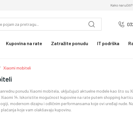
Kako naručiti?
03
Kupovina na rate
Zatražite ponudu
IT podrška
R
Xiaomi mobiteli
iteli
zvanrednu ponudu Xiaomi mobitela, uključujući aktuelne modele kao što su 
 Xiaomi 14. Iskoristite mogućnost kupovine na rate putem shopping kartica 
ogiji, modernom dizajnu i odličnim performansama koje ovi uređaji nude. Na
e plaćanja koje vam olakšavaju kupovinu.