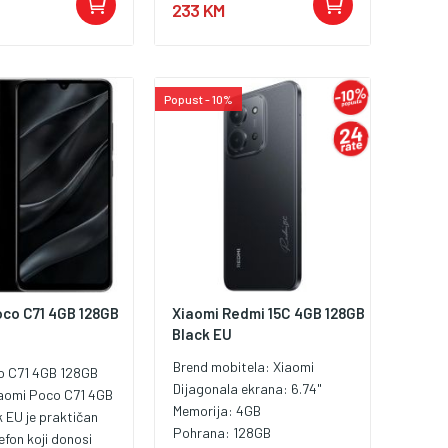
233 KM
Popust - 10%
oco C71 4GB 128GB
Xiaomi Redmi 15C 4GB 128GB
Black EU
Brend mobitela:
Xiaomi
o C71 4GB 128GB
Dijagonala ekrana:
6.74"
iaomi Poco C71 4GB
Memorija:
4GB
 EU je praktičan
Pohrana:
128GB
efon koji donosi