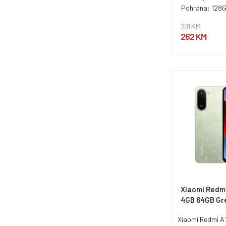
Pohrana:
128
291 KM
262 KM
Xiaomi Redm
4GB 64GB Gr
Xiaomi Redmi A