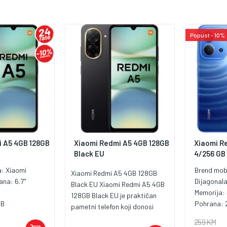
Popust - 10%
 A5 4GB 128GB
Xiaomi Redmi A5 4GB 128GB
Xiaomi R
Black EU
4/256 GB
a:
Xiaomi
Brend mob
Xiaomi Redmi A5 4GB 128GB
rana:
6.7"
Dijagonal
Black EU Xiaomi Redmi A5 4GB
Memorija:
128GB Black EU je praktičan
GB
Pohrana:
pametni telefon koji donosi
veliki ekran, pouzdanu bateriju i
259 KM