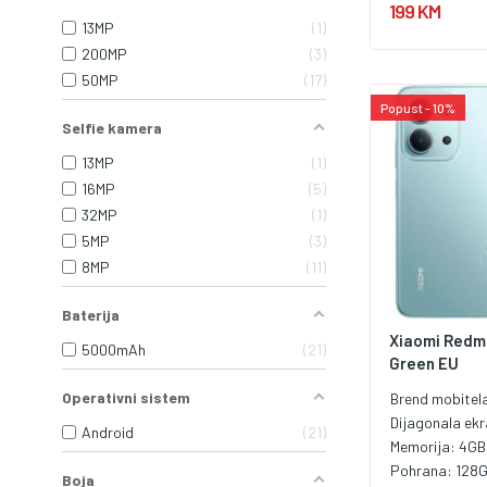
199 KM
13MP
1
200MP
3
50MP
17
Popust - 10%
Selfie kamera
13MP
1
16MP
5
32MP
1
5MP
3
8MP
11
Baterija
Xiaomi Redmi
5000mAh
21
Green EU
Operativni sistem
Brend mobitel
Dijagonala ek
Android
21
Memorija:
4GB
Pohrana:
128
Boja