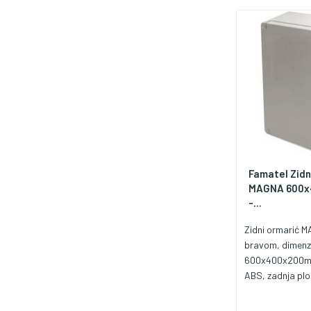
standardi IEC 6
61439-3, IEC 6
Famatel Zidn
MAGNA 600x4
-...
Zidni ormarić 
bravom, dimenz
600x400x200mm
ABS, zadnja plo
zaštita IP65, z
udaraca IK08, 