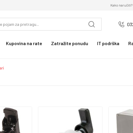
Kako naručiti?
03
Kupovina na rate
Zatražite ponudu
IT podrška
R
ari