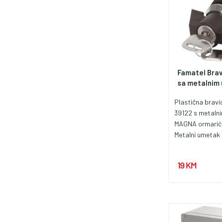
Famatel Brav
sa metalnim 
Plastična brav
39122 s metaln
MAGNA ormariće
Metalni umetak 
unutarnji dio sk
unutarnji dio je
19 KM
plastičnog mate