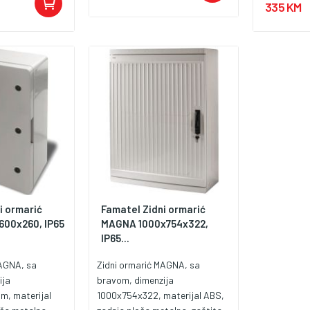
335 KM
5°C +85°C,
temperatur
ka/unutarnja,
upotreba v
1439-1, IEC
standardi I
2208:2012.
61439-3, I
i ormarić
Famatel Zidni ormarić
00x260, IP65
MAGNA 1000x754x322,
IP65...
MAGNA, sa
Zidni ormarić MAGNA, sa
ija
bravom, dimenzija
, materijal
1000x754x322, materijal ABS,