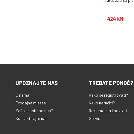
ABS, zadnja plo
zaštita IP65, z
udaraca IK08, 
424 KM
temperatura 2
upotreba vanjs
standardi IEC 6
61439-3, IEC 6
UPOZNAJTE NAS
TREBATE POMOĆ?
O nama
Kako se registrovati?
Prodajna mjesta
Kako naručiti?
Zašto kupiti od nas?
Reklamacija i povrati
Kontaktirajte nas
Servis