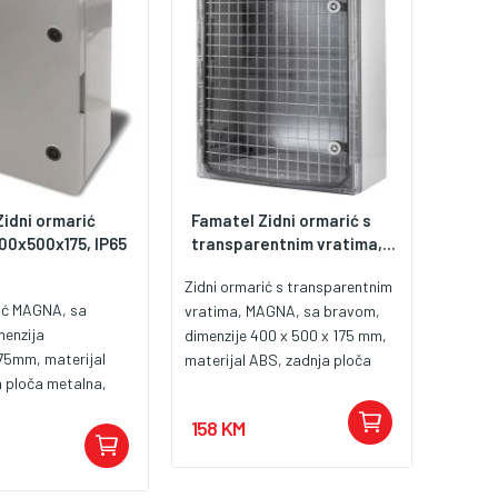
idni ormarić
Famatel Zidni ormarić s
0x500x175, IP65
transparentnim vratima,...
Zidni ormarić s transparentnim
rić MAGNA, sa
vratima, MAGNA, sa bravom,
menzija
dimenzije 400 x 500 x 175 mm,
5mm, materijal
materijal ABS, zadnja ploča
 ploča metalna,
metalna, zaštita IP65, zaštita
5, zaštita od
od udaraca IK08, uporaba
158 KM
08, radna
vanjska/unutarnja, standardi
a 25°C +85°C,
IEC 61439-1, IEC 61439-3, IEC
anjska/unutarnja,
62208:2012.