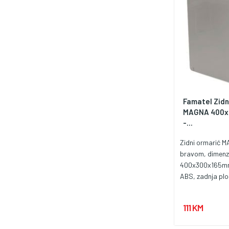
Famatel Zidn
MAGNA 400x3
-...
Zidni ormarić 
bravom, dimenz
400x300x165mm
ABS, zadnja plo
zaštita IP65, z
udaraca IK08, 
111 KM
temperatura 2
upotreba vanjs