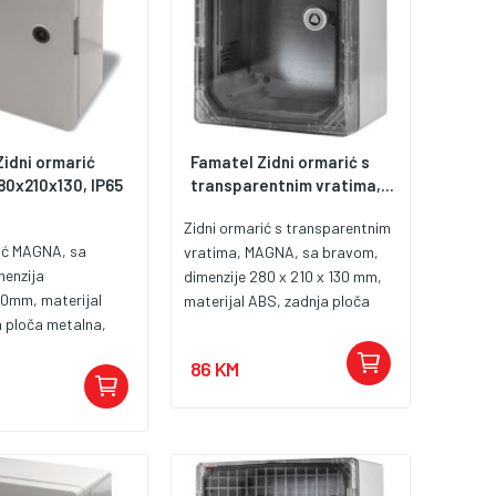
idni ormarić
Famatel Zidni ormarić s
0x210x130, IP65
transparentnim vratima,...
Zidni ormarić s transparentnim
rić MAGNA, sa
vratima, MAGNA, sa bravom,
menzija
dimenzije 280 x 210 x 130 mm,
0mm, materijal
materijal ABS, zadnja ploča
 ploča metalna,
metalna, zaštita IP65, zaštita
5, zaštita od
od udaraca IK08, uporaba
86 KM
08, radna
vanjska/unutarnja, standardi
a 25°C +85°C,
IEC 61439-1, IEC 61439-3, IEC
anjska/unutarnja,
62208:2012.
EC 61439-1, IEC
EC 62208:2012.