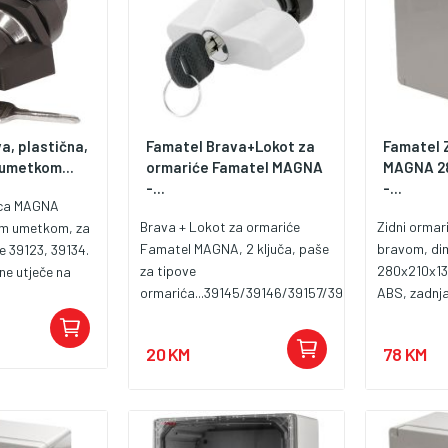
a, plastična,
Famatel Brava+Lokot za
Famatel Z
umetkom...
ormariće Famatel MAGNA
MAGNA 28
-...
-...
ica MAGNA
Brava + Lokot za ormariće
Zidni orma
im umetkom, za
Famatel MAGNA, 2 ključa, paše
bravom, di
 39123, 39134.
za tipove
280x210x13
ne utječe na
ormarića...39145/39146/39157/39168.
ABS, zadnja
lopke, a
zaštita IP6
 izrađen od ABS
udaraca IK
rijala.
20 KM
78 KM
temperatur
upotreba v
standardi I
61439-3, I