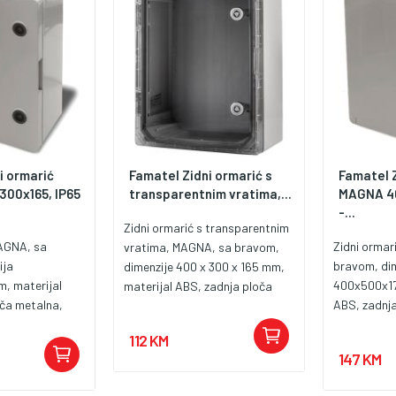
i ormarić
Famatel Zidni ormarić s
Famatel Z
00x165, IP65
transparentnim vratima,...
MAGNA 40
-...
Zidni ormarić s transparentnim
MAGNA, sa
Zidni orma
vratima, MAGNA, sa bravom,
ija
bravom, di
dimenzije 400 x 300 x 165 mm,
, materijal
400x500x17
materijal ABS, zadnja ploča
ča metalna,
ABS, zadnja
metalna, zaštita IP65, zaštita
aštita od
zaštita IP6
od udaraca IK08, uporaba
112 KM
radna
udaraca IK
vanjska/unutarnja, standardi
147 KM
5°C +85°C,
temperatur
IEC 61439-1, IEC 61439-3, IEC
ka/unutarnja,
upotreba v
62208:2012.