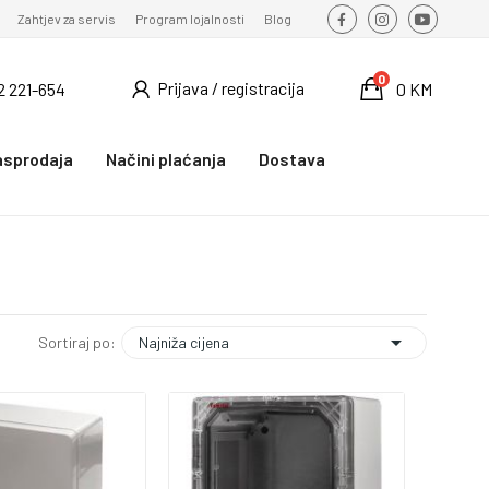
Zahtjev za servis
Program lojalnosti
Blog
0
Prijava / registracija
2 221-654
0 KM
asprodaja
Načini plaćanja
Dostava

Najniža cijena
Sortiraj po: