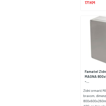
171 KM
temperatura 2
upotreba vanjs
standardi IEC 6
61439-3, IEC 6
Famatel Zidn
MAGNA 800x6
-...
Zidni ormarić 
bravom, dimenz
800x600x260mm