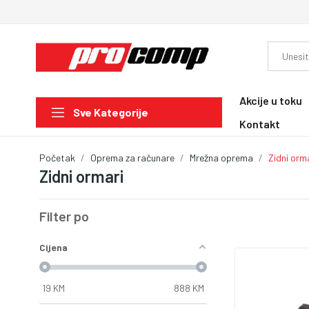
Akcije u toku
Sve Kategorije
Kontakt
Početak
Oprema za računare
Mrežna oprema
Zidni orm
Zidni ormari
Filter po
Cijena
19
KM
888
KM