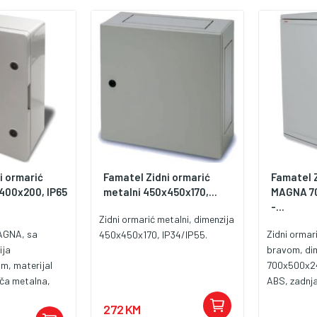
1439-1, IEC
standardi I
2208:2012.
61439-3, I
i ormarić
Famatel Zidni ormarić
Famatel Z
00x200, IP65
metalni 450x450x170,...
MAGNA 70
-...
Zidni ormarić metalni, dimenzija
MAGNA, sa
Zidni orma
450x450x170, IP34/IP55.
ija
bravom, di
, materijal
700x500x24
ča metalna,
ABS, zadnja
aštita od
zaštita IP6
272 KM
radna
udaraca IK