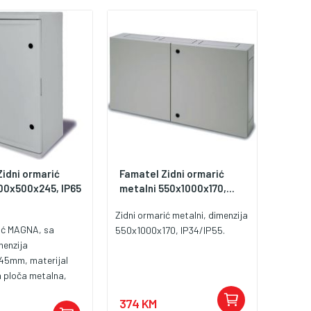
EC 61439-1, IEC
EC 62208:2012.
idni ormarić
Famatel Zidni ormarić
0x500x245, IP65
metalni 550x1000x170,...
Zidni ormarić metalni, dimenzija
rić MAGNA, sa
550x1000x170, IP34/IP55.
menzija
5mm, materijal
 ploča metalna,
5, zaštita od
374 KM
08, radna