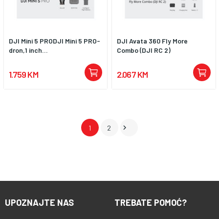
DJI Mini 5 PRODJI Mini 5 PRO-
DJI Avata 360 Fly More
dron,1 inch...
Combo (DJI RC 2)
1.759 KM
2.067 KM

1
2
UPOZNAJTE NAS
TREBATE POMOĆ?