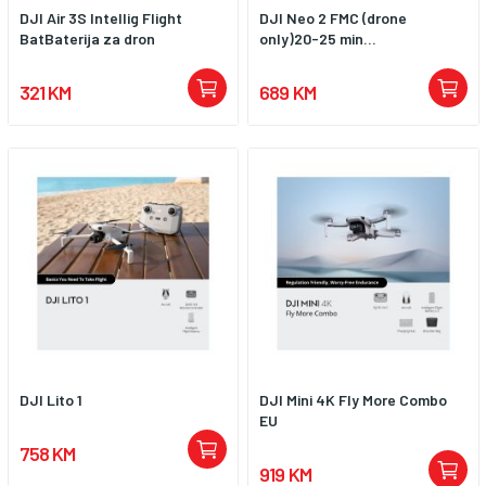
DJI Air 3S Intellig Flight
DJI Neo 2 FMC (drone
BatBaterija za dron
only)20-25 min...
321 KM
689 KM
DJI Lito 1
DJI Mini 4K Fly More Combo
EU
758 KM
919 KM