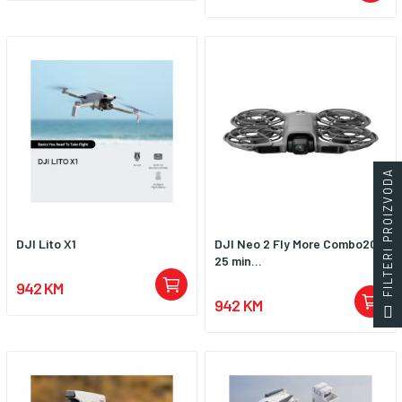
FILTERI PROIZVODA
DJI Lito X1
DJI Neo 2 Fly More Combo20-
25 min...
942 KM
942 KM