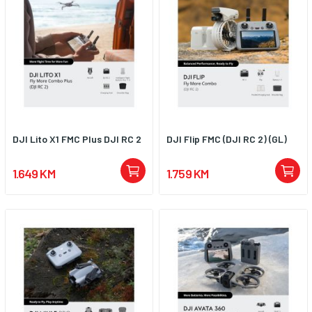
DJI Lito X1 FMC Plus DJI RC 2
DJI Flip FMC (DJI RC 2) (GL)
1.649 KM
1.759 KM