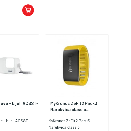
20V - Izlaz 42V / 2A
za Xiaomi Mijia
ebot ES2 / ES4 -
baterija sa
erije od 36V i
 za punjenje
,5mm i DC glavom
 koristiti
 - Težina 250 g -
 x 6 x 3.2 cm
eve - bijeli ACSST-
MyKronoz ZeFit2 Pack3
Narukvica classic...
e - bijeli ACSST-
MyKronoz ZeFit2 Pack3
Narukvica classic