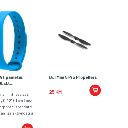
AT pametni,
DJI Mini 5 Pro Propellers
OLED,...
25 KM
nalni fitness sat,
 0,42" ( 1 cm ) bez
ootporan, standard
an i za aktivnosti u
nje ), dubina vode do
kcije : senzor