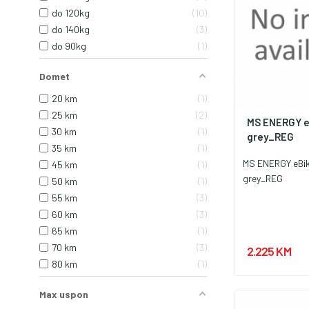
do 120kg
10
do 140kg
3
do 90kg
1
Domet
20 km
1
25 km
2
MS ENERGY e
30 km
1
grey_REG
35 km
1
MS ENERGY eBik
45 km
1
grey_REG
50 km
1
55 km
3
60 km
3
65 km
1
70 km
3
2.225 KM
80 km
1
Max uspon