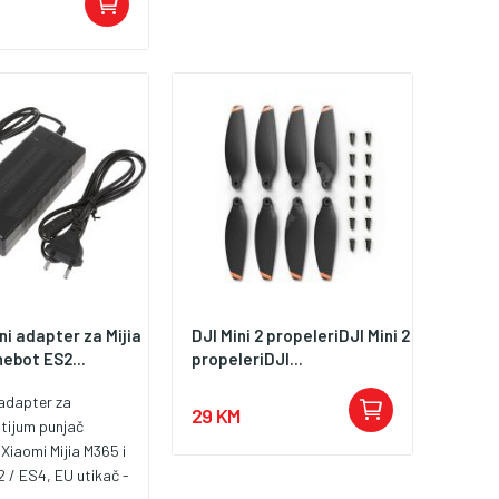
ca, brojač kalorija,
a, prikaz sat /
m, vibracija
-Po baterija, dugi
je ( stand-by do 12
ezivanje Bluetooth,
 kompatibilan sa
OS
i adapter za Mijia
DJI Mini 2 propeleriDJI Mini 2
nebot ES2...
propeleriDJI...
 adapter za
29 KM
itijum punjač
 Xiaomi Mijia M365 i
 / ES4, EU utikač -