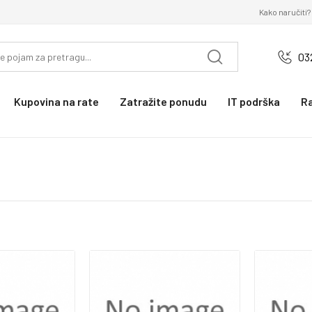
Kako naručiti?
03
Kupovina na rate
Zatražite ponudu
IT podrška
R