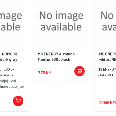
E-ROMOBIL
MS ENERGY e-romobil
MS ENERG
dark gray
Mentor 500_black
white_R
or 500 e-
MS ENERGY 
779 KM
vrhunske
white_REG
vojoj klasi
ažnom stražnjem
W (maksimalno
 od 36 V s
2.058 KM
rt BMS
zire, štiti i
aterijskih ćelija