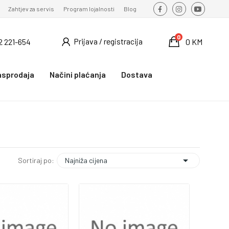
Zahtjev za servis
Program lojalnosti
Blog
0
Prijava / registracija
2 221-654
0 KM
asprodaja
Načini plaćanja
Dostava

Najniža cijena
Sortiraj po: