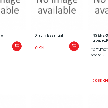
ro
Xiaomi Essential
MS ENERG
bronze_
0 KM
MS ENERGY 
bronze_RE
2.058 KM