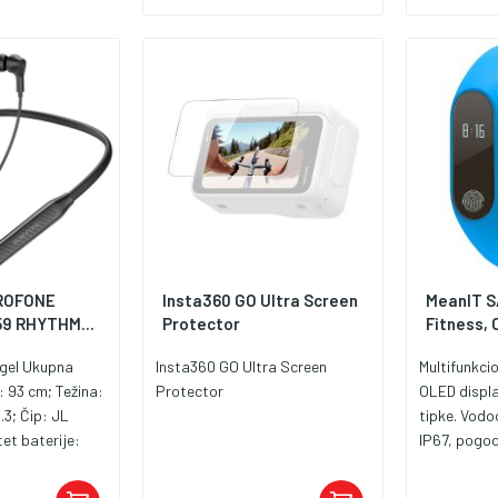
OROFONE
Insta360 GO Ultra Screen
MeanIT S
59 RHYTHM...
Protector
Fitness, 
a gel Ukupna
Insta360 GO Ultra Screen
Multifunkcio
: 93 cm; Težina:
Protector
OLED display
.3; Čip: JL
tipke. Vod
et baterije:
IP67, pogod
e punjenja: oko
vodi ( pliva
 servisiranja: 30
1 metar. Fun