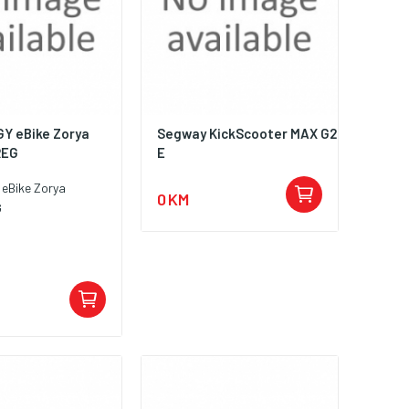
Y eBike Zorya
Segway KickScooter MAX G2
REG
E
eBike Zorya
0 KM
G