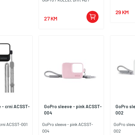
Ulaz 100 - 2
Sony, Contour / JVC, Ion /
- Pogodano 
29 KM
MUVI,
M365 & Nin
27 KM
Litijumska 
naponom bat
priključkom
prečnika 5
koja se može
univerzalno.
Dimenzije 17
 - crni ACSST-
GoPro sleeve - pink ACSST-
GoPro sle
004
002
 crni ACSST-001
GoPro sleeve - pink ACSST-
GoPro sleev
004
002