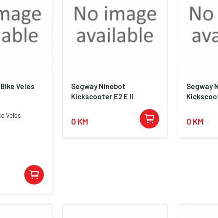
Bike Veles
Segway Ninebot
Segway N
Kickscooter E2 E II
Kickscoo
e Veles
0 KM
0 KM