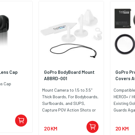
menu,
eću sigurnost,
doseg do 35 km.
-inčnim
jom i stražnjom
 kombinacijom
lektrične kočnice
bnu vožnju. Uz
kg, idealan je
anu svakodnevnu
Lens Cap
GoPro BodyBoard Mount
GoPro Pr
ABBRD-001
Covers 
ns Cap
Mount Camera to 1.5 to 3.5"
Compatible
Thick Boards, For Bodyboards,
HERO3+ / H
Surfboards, and SUPS,
Existing G
Capture POV Action Shots or
Guards Agai
Selfies, Tether Cord Included
Scratches, 
for Added Security
Optional F
20 KM
20 KM