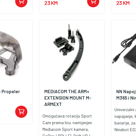
23 KM
23 KM
ipravnosti: 200
otkucaja sr
 kineski i
praćenje sn
ta. Kada nije
datum, alar
 kliknite na
Ugrađena Li
u sa tonom upita
vijek bateri
dana ). Pov
Smartwatch
Android / i
o Propeler
MEDIACOM THE ARM+
NN Napojn
EXTENSION MOUNT M-
M365 i Ni
ARMEXT
Univerzalni
Omogućava rotaciju Sport
napajanje, l
Cam prema licu. namijenjen
baterije, za
Mediacom Sport kamera,
Ninebot ES2
GoPro / ROLLEI, Drift HD /