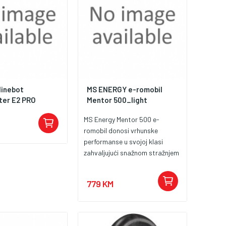
inebot
MS ENERGY e-romobil
ter E2 PRO
Mentor 500_light
MS Energy Mentor 500 e-
romobil donosi vrhunske
performanse u svojoj klasi
zahvaljujući snažnom stražnjem
motoru od 500 W (maksimalno
700 W) i bateriji od 36 V s
779 KM
naprednim Smart BMS
sustavom koji nadzire, štiti i
optimizira rad baterijskih ćelija
u stvarnom vremenu,