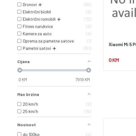
Dronovi
36
Električni bicikli
9
Električni romobili
73
Fitnes narukvice
6
Kamere za auto
4
Oprema za pametne satove
1
Xiaomi Mi 5 P
Pametni satovi
151
0 KM
Cijena
0
KM
7919
KM
Max brzina
20 km/h
2
25 km/h
16
Nosivost
do 100kg
4