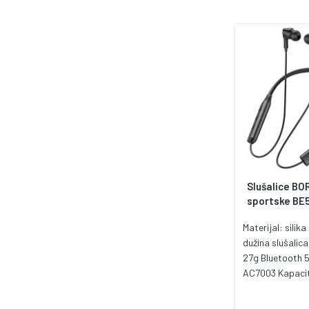
Slušalice B
sportske BE
Materijal: silik
dužina slušalica
27g Bluetooth 5
AC7003 Kapacit
200mAh; Vrijem
1,5 sati Vrijeme