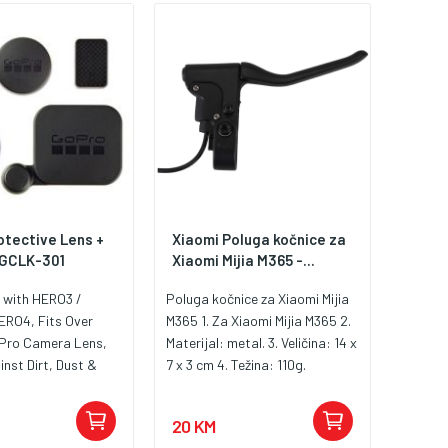
otective Lens +
Xiaomi Poluga kočnice za
AGCLK-301
Xiaomi Mijia M365 -...
 with HERO3 /
Poluga kočnice za Xiaomi Mijia
ERO4, Fits Over
M365 1. Za Xiaomi Mijia M365 2.
oPro Camera Lens,
Materijal: metal. 3. Veličina: 14 x
nst Dirt, Dust &
7 x 3 cm 4. Težina: 110g.
Works with the
rame Mount
20 KM