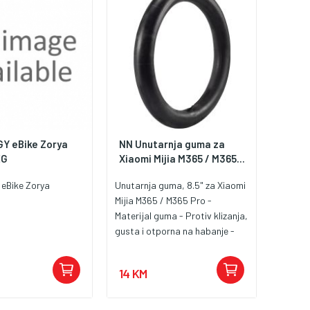
osiguravajući veću sigurnost,
dugovječnost i doseg do 35 km.
Opremljen je 10-inčnim
kotačima, prednjom i stražnjom
suspenzijom te kombinacijom
bubanj, disk i električne kočnice
za sigurnu i udobnu vožnju. Uz
nosivost do 120 kg, idealan je
izbor za pouzdanu svakodnevnu
mobilnost.
Y eBike Zorya
NN Unutarnja guma za
EG
Xiaomi Mijia M365 / M365...
eBike Zorya
Unutarnja guma, 8.5" za Xiaomi
Mijia M365 / M365 Pro -
Materijal guma - Protiv klizanja,
gusta i otporna na habanje -
POuzdano, zaštita od curenja
zraka - Dimenzije 8.5 inča u
14 KM
prečniku - Težina 0.02 kg