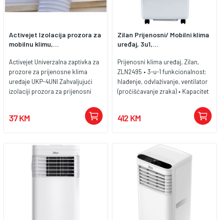
Activejet Izolacija prozora za
Zilan Prijenosni/ Mobilni klima
mobilnu klimu,...
uređaj, 3u1,...
Activejet Univerzalna zaptivka za
Prijenosni klima uređaj, Zilan,
prozore za prijenosne klima
ZLN2495 • 3-u-1 funkcionalnost:
uređaje UKP-4UNI Zahvaljujući
hlađenje, odvlaživanje, ventilator
izolaciji prozora za prijenosni
(pročišćavanje zraka) • Kapacitet
klima uređaj osigurat ćete
hlađenja: 7.000 BTU/h (2000W) •
pravilnu cirkulaciju zraka u
Ekološki prihvatljivo rashladno
37 KM
412 KM
prostoriji. Iskoristite jednostavan
sredstvo: R290 (ne šteti
način efikasnog klimatizacije
ozonskom omotaču) • Raspon
prostorije u vrućim danima!
temperature: 16-31°C • Kapacitet
Upotreba izolacije omogućava
odvlaživanja: 19,2 litara/dan •
izlazak toplog zraka iz cijevi
Rashladni prostor: 10-15 m² •
prijenosnog klima uređaja,
Protok zraka: 270 m³/h • 24-satni
zatvara prozor od insekata i
mjerač vremena • Podesiva
uticaja toplog zraka spolja.
brzina ventilatora (visoka/niska) •
Pričvršćivanje na prozor
Daljinski upravljač i digitalna
ljepljivom trakom • Boja bijela •
upravljačka ploča • Razina buke:
Zatvarač
≤ 64 dB • Razred energetske