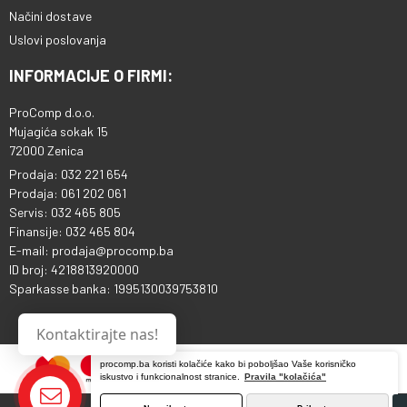
Načini dostave
Uslovi poslovanja
INFORMACIJE O FIRMI:
ProComp d.o.o.
Mujagića sokak 15
72000 Zenica
Prodaja: 032 221 654
Prodaja: 061 202 061
Servis: 032 465 805
Finansije: 032 465 804
E-mail: prodaja@procomp.ba
ID broj: 4218813920000
Sparkasse banka: 1995130039753810
Kontaktirajte nas!
procomp.ba koristi kolačiće kako bi poboljšao Vaše korisničko
iskustvo i funkcionalnost stranice.
Pravila "kolačića"