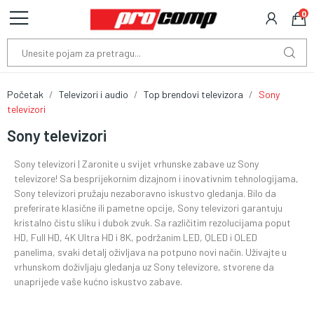
0
Početak
Televizori i audio
Top brendovi televizora
Sony
televizori
Sony televizori
Sony televizori | Zaronite u svijet vrhunske zabave uz Sony
televizore! Sa besprijekornim dizajnom i inovativnim tehnologijama,
Sony televizori pružaju nezaboravno iskustvo gledanja. Bilo da
preferirate klasične ili pametne opcije, Sony televizori garantuju
kristalno čistu sliku i dubok zvuk. Sa različitim rezolucijama poput
HD, Full HD, 4K Ultra HD i 8K, podržanim LED, QLED i OLED
panelima, svaki detalj oživljava na potpuno novi način. Uživajte u
vrhunskom doživljaju gledanja uz Sony televizore, stvorene da
unaprijede vaše kućno iskustvo zabave.