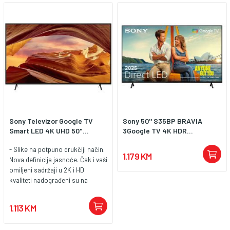
Sony Televizor Google TV
Sony 50'' S35BP BRAVIA
Smart LED 4K UHD 50"...
3Google TV 4K HDR...
- Slike na potpuno drukčiji način.
1.179 KM
Nova definicija jasnoće. Čak i vaši
omiljeni sadržaji u 2K i HD
kvaliteti nadograđeni su na
gotovo 4K kvalitetu zahvaljujući
tehnologiji 4K X-Reality PRO. -
1.113 KM
Zvuk sa sjajnim basom Zvučnik
X-Balanced Speaker osmišljen je