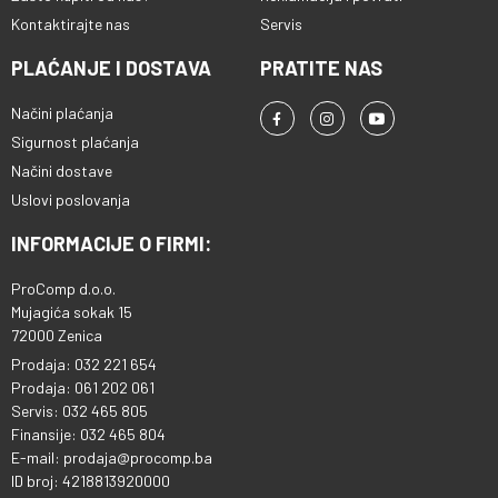
Kontaktirajte nas
Servis
PLAĆANJE I DOSTAVA
PRATITE NAS
Načini plaćanja
Sigurnost plaćanja
Načini dostave
Uslovi poslovanja
INFORMACIJE O FIRMI:
ProComp d.o.o.
Mujagića sokak 15
72000 Zenica
Prodaja: 032 221 654
Prodaja: 061 202 061
Servis: 032 465 805
Finansije: 032 465 804
E-mail: prodaja@procomp.ba
ID broj: 4218813920000