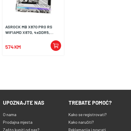
ASROCK MB X870 PRO RS
WIFIAMD X870, 4xDDR5,...
574 KM
UPOZNAJTE NAS
TREBATE POMOĆ?
O nama
Kako se registrovati?
Prodajna mjesta
Kako naručiti?
Zašto kupiti od nas?
Reklamacija i povrati