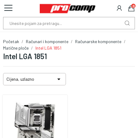
0
Početak
Računari i komponente
Računarske komponente
Matične ploče
Intel LGA 1851
Intel LGA 1851

Cijena, uzlazno