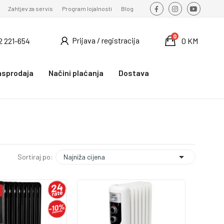
Zahtjev za servis
Program lojalnosti
Blog
0
Prijava / registracija
2 221-654
0 KM
asprodaja
Načini plaćanja
Dostava

Najniža cijena
Sortiraj po: