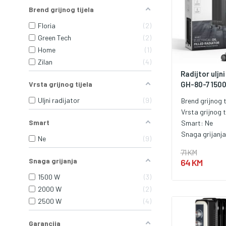
Brend grijnog tijela
Floria
2
Green Tech
2
Home
1
Zilan
4
Radijtor uljn
Vrsta grijnog tijela
GH-80-7 150
Uljni radijator
9
Brend grijnog t
Vrsta grijnog t
Smart
Smart:
Ne
Snaga grijanj
Ne
9
71 KM
Snaga grijanja
64 KM
1500 W
3
2000 W
2
2500 W
4
Garancija