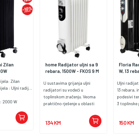
i Zilan
home Radijator uljni sa 9
Floria Rad
00W
rebara, 1500W - FKOS 9 M
W, 13 reba
ijela:
Zilan
U sustavima grijanja uljni
Uljni radij
ijela :
Uljni radijator
radijatori su vodeći u
13 rebara, 
toplinskom zračenju. Veoma
podesivi te
a:
2000 W
praktično rješenje u oblasti
3 toplinske
tehnologije grijanja. Uljni
površina gr
radijator FKOS 9 M ima 9
isijavanje t
134 KM
150 KM
rebara, 3 nivoa grijanja 600W /
pregrijavanj
900W / 1500W. Indikator,
lakše preno
ugrađen termostat,
za čišćenje