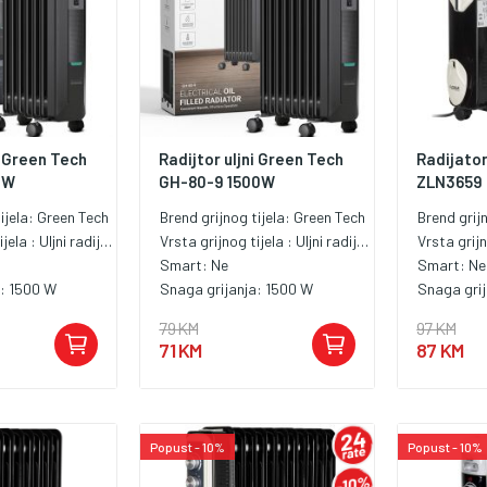
i Green Tech
Radijtor uljni Green Tech
Radijator 
0W
GH-80-9 1500W
ZLN3659
ijela:
Green Tech
Brend grijnog tijela:
Green Tech
Brend grij
ijela :
Uljni radijator
Vrsta grijnog tijela :
Uljni radijator
Vrsta grijn
Smart:
Ne
Smart:
Ne
a:
1500 W
Snaga grijanja:
1500 W
Snaga gri
79 KM
97 KM
71 KM
87 KM
Popust - 10%
Popust - 10%