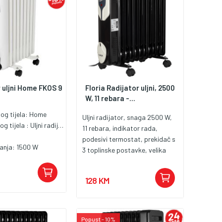
kabla 1.4 met.
 uljni Home FKOS 9
Floria Radijator uljni, 2500
W, 11 rebara -...
nog tijela:
Home
Uljni radijator, snaga 2500 W,
og tijela :
Uljni radijator
11 rebara, indikator rada,
podesivi termostat, prekidač s
janja:
1500 W
3 toplinske postavke, velika
površina grijanja, brzo
isijavanje toplote, zaštita od
128 KM
pregrijavanja, točkići i ručke za
lakše prenošenje, jednostavno
za čišćenje
Popust - 10%