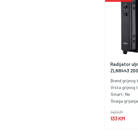
Radijator uljn
ZLN8443 20
Brend grijnog t
Vrsta grijnog t
Smart:
Ne
Snaga grijanj
148 KM
133 KM