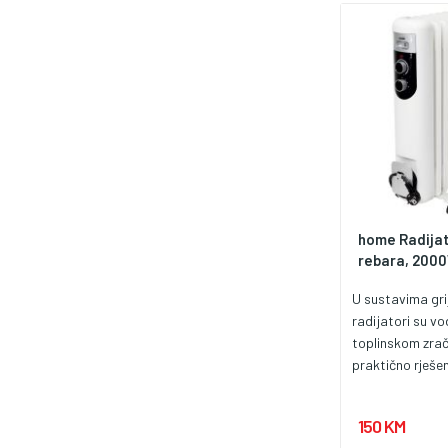
home Radijato
rebara, 2000
U sustavima grij
radijatori su vo
toplinskom zra
praktično rješen
tehnologije grija
radijator FKOS 1
150 KM
rebara, 3 nivoa