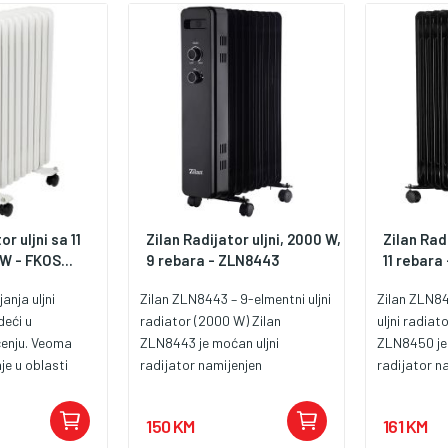
automatski se gasi u slučaju
pregijavanja ili prevrtanja, lako
prenosiv, dužina napojnog
kabla 1.4 met.
r uljni sa 11
Zilan Radijator uljni, 2000 W,
Zilan Radi
W - FKOS...
9 rebara - ZLN8443
11 rebara
anja uljni
Zilan ZLN8443 – 9-elmentni uljni
Zilan ZLN84
deći u
radiator (2000 W) Zilan
uljni radiat
čenju. Veoma
ZLN8443 je moćan uljni
ZLN8450 je 
je u oblasti
radijator namijenjen
radijator n
nja. Uljni
zagrijavanju većih prostorija —
zagrijavanj
1 M ima 11
spaja snagu i sigurnost uz
spaja snagu
150 KM
161 KM
 grijanja 800W /
praktičnost prijenosnog
praktičnost