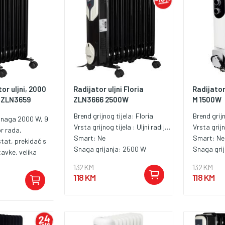
tor uljni, 2000
Radijator uljni Floria
Radijator
- ZLN3659
ZLN3666 2500W
M 1500W
Brend grijnog tijela:
Floria
Brend grij
 snaga 2000 W, 9
Vrsta grijnog tijela :
Uljni radijator
Vrsta grijn
or rada,
Smart:
Ne
Smart:
Ne
tat, prekidač s
Snaga grijanja:
2500 W
Snaga gri
tavke, velika
a, brzo
132 KM
132 KM
te, zaštita od
118 KM
118 KM
očkići i ručke za
e, jednostavno