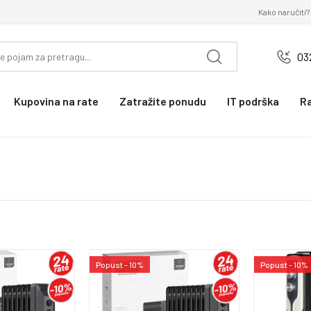
Kako naručiti?
03
Kupovina na rate
Zatražite ponudu
IT podrška
R
Popust - 10%
Popust - 10%