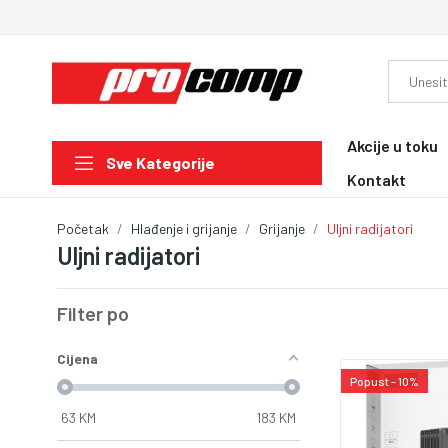
Akcije u toku
Sve Kategorije
Kontakt
Početak
Hlađenje i grijanje
Grijanje
Uljni radijatori
Uljni radijatori
Filter po
Cijena
Popust - 10%
63
KM
183
KM