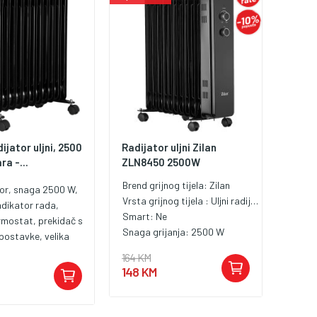
ijator uljni, 2500
Radijator uljni Zilan
ra -...
ZLN8450 2500W
Brend grijnog tijela:
Zilan
ator, snaga 2500 W,
Vrsta grijnog tijela :
Uljni radijator
indikator rada,
Smart:
Ne
rmostat, prekidač s
Snaga grijanja:
2500 W
 postavke, velika
ijanja, brzo
164 KM
oplote, zaštita od
148 KM
a, točkići i ručke za
šenje, jednostavno