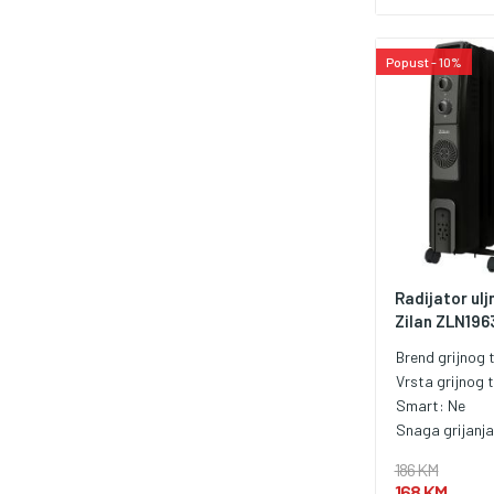
1200W / 2000W.
ugrađen termos
automatski se g
Popust - 10%
pregijavanja ili
prenosiv, dužin
kabla 1.4 met.
Radijator ulj
Zilan ZLN1963
Brend grijnog t
Vrsta grijnog t
Smart:
Ne
Snaga grijanj
186 KM
168 KM