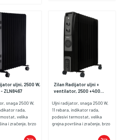
ijator ima 11 grejnih
 što omogućava
omjerniju raspodjelu
 cijelih 58×42 cm
Snaga od 2500 W
agrijavanje, što je
isno u hladnijim
mostat je mehanički
omogućavajući izbor
perature. Kućište je
kotačićima koji
pomjeranje uređaja
torija. Za dodatnu
jator uljni, 2500 W,
Zilan Radijator uljni +
 - ZLN8467
ventilator, 2500 +400...
postoji zaštita od
ja. Boja modela je
ator, snaga 2500 W,
Uljni radijator, snaga 2500 W,
u daje diskretan i
indikator rada,
11 rebara, indikator rada,
led. Verzije
rmostat, velika
podesivi termostat, velika
okazuju dimenzije
ina i zračenje, brzo
grejna površina i zračenje, brzo
2,5 cm. Specifikacije
račenje, bez
toplinsko zračenje, bez
sa 5 kanala za ulje •
irisa, zaštita od
neugodnih mirisa, tlačno
anja • Pokriva