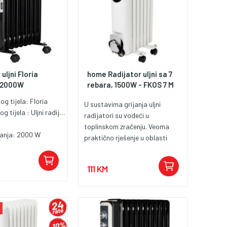
uljni Floria
home Radijator uljni sa 7
 2000W
rebara, 1500W - FKOS 7 M
nog tijela:
Floria
U sustavima grijanja uljni
og tijela :
Uljni radijator
radijatori su vodeći u
toplinskom zračenju. Veoma
janja:
2000 W
praktično rješenje u oblasti
tehnologije grijanja. Uljni
radijator FKOS 7 M ima 7
111 KM
rebara, 3 nivoa grijanja 600W /
900W / 1500W. Indikator,
ugrađen termostat,
automatski se gasi u slučaju
pregijavanja ili prevrtanja, lako
prenosiv, dužina napojnog