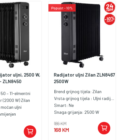
Popust - 10%
jator uljni, 2500 W,
Radijator uljni Zilan ZLN8467
 - ZLN8450
2500W
Brend grijnog tijela:
Zilan
50 – 11-elmentni
Vrsta grijnog tijela :
Uljni radijator
or (2000 W) Zilan
Smart:
Ne
moćan uljni
Snaga grijanja:
2500 W
amijenjen
u većih prostorija —
186 KM
 i sigurnost uz
168 KM
 prijenosnog