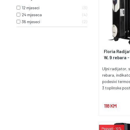
12 mjeseci
3
24 mjeseca
4
36 mjeseci
2
Floria Radija
W, 9 rebara 
Uljni radijator,
rebara, indikat
podesivi termos
3 toplinske pos
površina grijanj
isijavanje toplo
118 KM
pregrijavanja, t
lakše prenošenj
za čišćenje
Popust - 10%