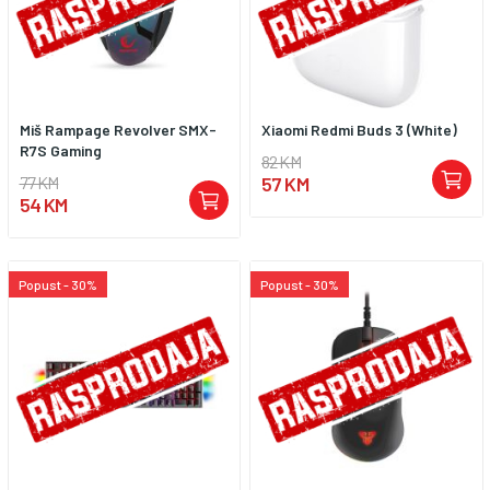
Miš Rampage Revolver SMX-
Xiaomi Redmi Buds 3 (White)
R7S Gaming
82 KM
77 KM
57 KM
54 KM
Popust - 30%
Popust - 30%