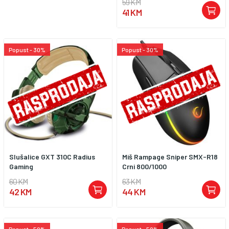
59 KM
41 KM
Popust - 30%
Popust - 30%
Slušalice GXT 310C Radius
Miš Rampage Sniper SMX-R18
Gaming
Crni 800/1000
60 KM
63 KM
42 KM
44 KM