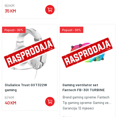
50 KM
35 KM
Popust - 30%
Popust - 30%
Slušalice Trust GXT322W
Gaming ventilator set
gaming
Fantech FB-301 TURBINE
57 KM
Brend gaming opreme:
Fantech
40 KM
Tip gaming opreme:
Gaming ventilator
Garancija:
12 mjeseci