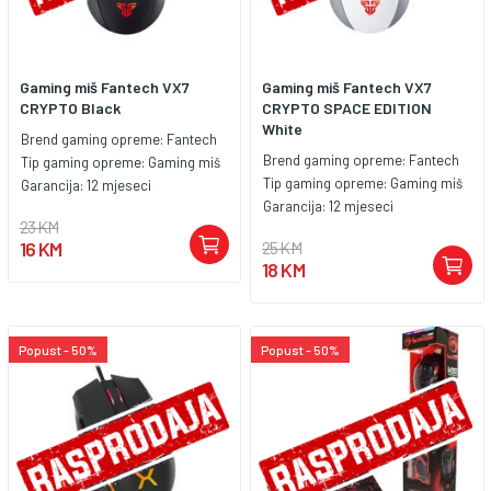
Gaming miš Fantech VX7
Gaming miš Fantech VX7
CRYPTO Black
CRYPTO SPACE EDITION
White
Brend gaming opreme:
Fantech
Brend gaming opreme:
Fantech
Tip gaming opreme:
Gaming miš
Tip gaming opreme:
Gaming miš
Garancija:
12 mjeseci
Garancija:
12 mjeseci
23 KM
16 KM
25 KM
18 KM
Popust - 50%
Popust - 50%