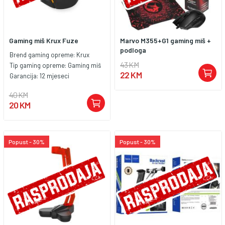
Gaming miš Krux Fuze
Marvo M355+G1 gaming miš +
podloga
Brend gaming opreme:
Krux
43 KM
Tip gaming opreme:
Gaming miš
22 KM
Garancija:
12 mjeseci
40 KM
20 KM
Popust - 30%
Popust - 30%