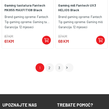
Gaming tastatura Fantech
Gaming miš Fantech UX3
MK855 MAXFIT108 Black
HELIOS Black
Brend gaming opreme:
Fantech
Brend gaming opreme:
Fantech
Tip gaming opreme:
Gaming tastatura
Tip gaming opreme:
Gaming miš
Garancija:
12 mjeseci
Garancija:
12 mjeseci
87 KM
97 KM
61 KM
68 KM

1
2
3
UPOZNAJTE NAS
TREBATE POMOĆ?