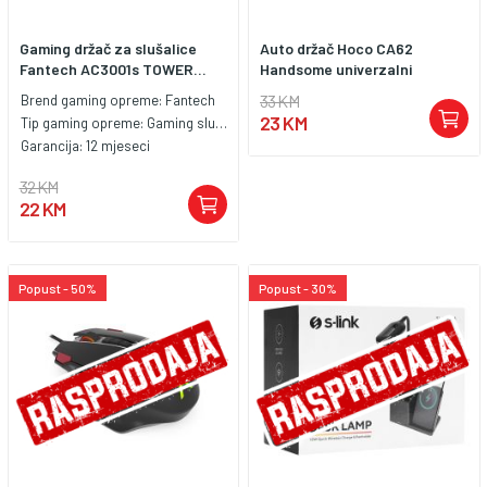
Gaming držač za slušalice
Auto držač Hoco CA62
Fantech AC3001s TOWER...
Handsome univerzalni
33 KM
Brend gaming opreme:
Fantech
23 KM
Tip gaming opreme:
Gaming slušalice
Garancija:
12 mjeseci
32 KM
22 KM
Popust - 50%
Popust - 30%