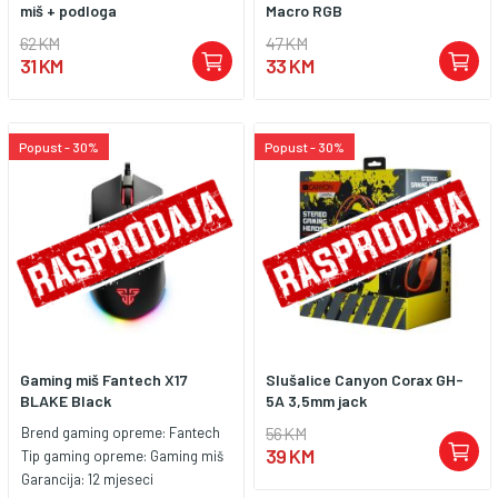
miš + podloga
Macro RGB
62 KM
47 KM
31 KM
33 KM
Popust - 30%
Popust - 30%
Gaming miš Fantech X17
Slušalice Canyon Corax GH-
BLAKE Black
5A 3,5mm jack
56 KM
Brend gaming opreme:
Fantech
39 KM
Tip gaming opreme:
Gaming miš
Garancija:
12 mjeseci