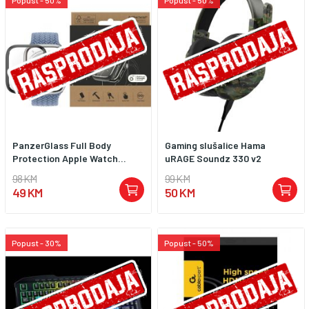
Popust - 50%
Popust - 50%
PanzerGlass Full Body
Gaming slušalice Hama
Protection Apple Watch...
uRAGE Soundz 330 v2
98 KM
99 KM
49 KM
50 KM
Popust - 30%
Popust - 50%