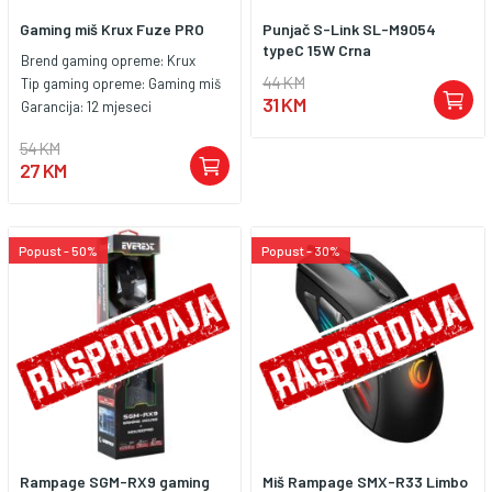
Gaming miš Krux Fuze PRO
Punjač S-Link SL-M9054
typeC 15W Crna
Brend gaming opreme:
Krux
44 KM
Tip gaming opreme:
Gaming miš
31 KM
Garancija:
12 mjeseci
54 KM
27 KM
Popust - 50%
Popust - 30%
Rampage SGM-RX9 gaming
Miš Rampage SMX-R33 Limbo