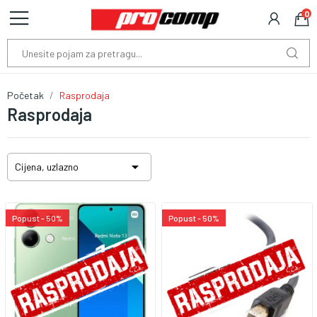
0
Početak
Rasprodaja
Rasprodaja

Cijena, uzlazno
Popust - 50%
Popust - 50%