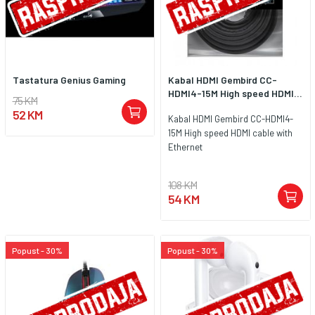
Tastatura Genius Gaming
Kabal HDMI Gembird CC-
HDMI4-15M High speed HDMI...
75 KM
52 KM
Kabal HDMI Gembird CC-HDMI4-
15M High speed HDMI cable with
Ethernet
108 KM
54 KM
Popust - 30%
Popust - 30%