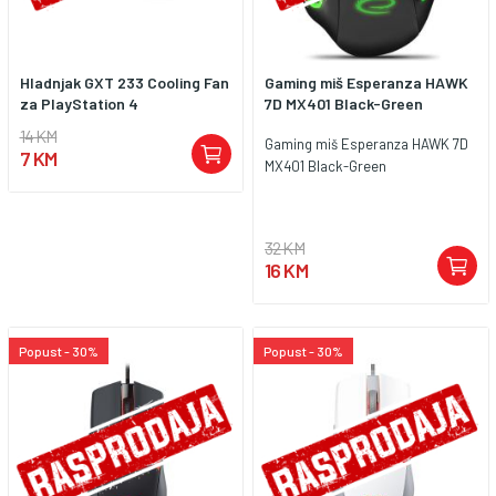
Hladnjak GXT 233 Cooling Fan
Gaming miš Esperanza HAWK
za PlayStation 4
7D MX401 Black-Green
14 KM
Gaming miš Esperanza HAWK 7D
7 KM
MX401 Black-Green
32 KM
16 KM
Popust - 30%
Popust - 30%