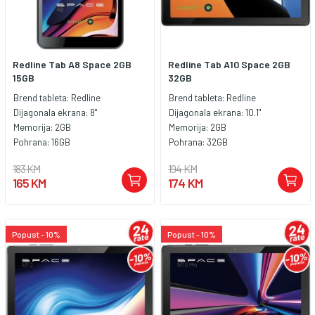
Redline Tab A8 Space 2GB
Redline Tab A10 Space 2GB
15GB
32GB
Brend tableta:
Redline
Brend tableta:
Redline
Dijagonala ekrana:
8"
Dijagonala ekrana:
10.1"
Memorija:
2GB
Memorija:
2GB
Pohrana:
16GB
Pohrana:
32GB
183 KM
194 KM
165 KM
174 KM
Popust - 10%
Popust - 10%