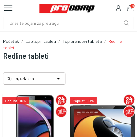
0
Početak
Laptopi i tableti
Top brendovi tableta
Redline
tableti
Redline tableti

Cijena, uzlazno
Popust - 10%
Popust - 10%