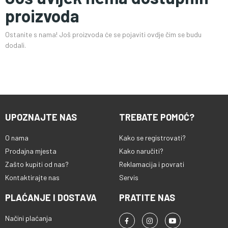
proizvoda
Ostanite s nama! Još proizvoda će se pojaviti ovdje čim se budu
dodali.
UPOZNAJTE NAS
TREBATE POMOĆ?
O nama
Kako se registrovati?
Prodajna mjesta
Kako naručiti?
Zašto kupiti od nas?
Reklamacija i povrati
Kontaktirajte nas
Servis
PLAĆANJE I DOSTAVA
PRATITE NAS
Načini plaćanja