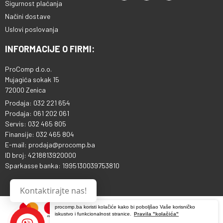
Sigurnost plaćanja
Načini dostave
Uslovi poslovanja
INFORMACIJE O FIRMI:
ProComp d.o.o.
Mujagića sokak 15
72000 Zenica
Prodaja: 032 221 654
Prodaja: 061 202 061
Servis: 032 465 805
Finansije: 032 465 804
E-mail: prodaja@procomp.ba
ID broj: 4218813920000
Sparkasse banka: 1995130039753810
Kontaktirajte nas!
procomp.ba koristi kolačiće kako bi poboljšao Vaše korisničko
iskustvo i funkcionalnost stranice.
Pravila "kolačića"