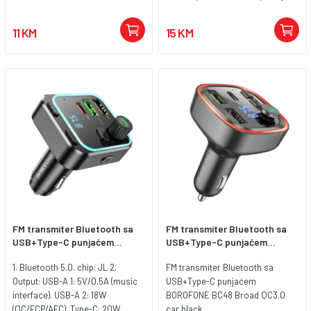
range switch, frequency and
volume control and battery
11 KM
15 KM
indicator. TECHNICAL DATA:
Frequency range: FM - 87.5-
108MHz; AM - 526.5-1606.5kHz
Telescopic antenna Battery
usage indicator Frequency range
switch Frequency and volume
control 3,5mm Jack socket for
Headphones POWER: 2 x AA 1.5V
(not included)
FM transmiter Bluetooth sa
FM transmiter Bluetooth sa
USB+Type-C punjaćem...
USB+Type-C punjaćem...
1. Bluetooth 5.0. chip: JL 2.
FM transmiter Bluetooth sa
Output: USB-A 1: 5V/0.5A (music
USB+Type-C punjaćem
interface). USB-A 2: 18W
BOROFONE BC48 Broad QC3.0
(QC/FCP/AFC). Type-C: 20W
car black