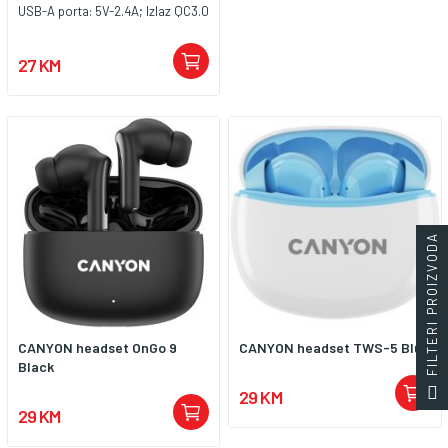
USB-A porta: 5V-2.4A; Izlaz QC3.0
USB-A porta: 18W 5. Podržava
Bluetooth, Pendrive, Micro SD 6.
27 KM
Varijabilna šarena atmosfera
svjetla
FILTERI PROIZVODA
CANYON headset OnGo 9
CANYON headset TWS-5 Blue
Black
29 KM
29 KM