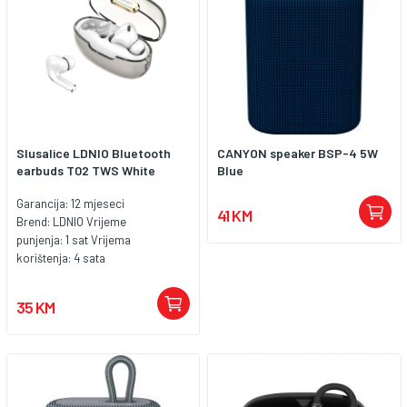
Slusalice LDNIO Bluetooth
CANYON speaker BSP-4 5W
earbuds T02 TWS White
Blue
Garancija: 12 mjeseci
41 KM
Brend: LDNIO Vrijeme
punjenja: 1 sat Vrijema
korištenja: 4 sata
35 KM