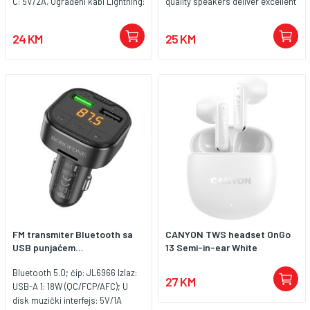
C: 5V/2A. Ugrađeni kabl Lightning:
quality speakers deliver excellent
5V/2.1A. USB 1+Type-C:
signal reception and purity of
5V/3A.USB1+Lightning5V/3A
sound reproduction. The digital
24 KM
25 KM
Ukupni izlaz: 5V/3A Veličina:
display shows the time and
glavno tijelo 81*41,5*42 mm
frequency. Idel for travel, office
Dužina kabla 1,2m Težina: 70g
or home use.
Podržava Bluetooth, Micro SD
karticu, Pendrive (Micro SD
kartica/USB disk
FM transmiter Bluetooth sa
CANYON TWS headset OnGo
USB punjaćem...
13 Semi-in-ear White
Bluetooth 5.0; čip: JL6966 Izlaz:
27 KM
USB-A 1: 18W (QC/FCP/AFC); U
disk muzički interfejs: 5V/1A