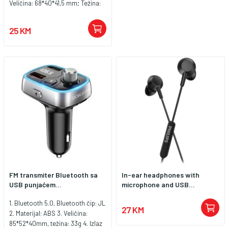
Veličina: 68*40*41,5 mm; Težina:
26g Podržava Bluetooth, U disk,
reprodukciju TF kartice (U
25 KM
disk/TF kartica
FM transmiter Bluetooth sa
In-ear headphones with
USB punjaćem...
microphone and USB...
1. Bluetooth 5.0, Bluetooth čip: JL
27 KM
2. Materijal: ABS 3. Veličina:
85*52*40mm, težina: 33g 4. Izlaz