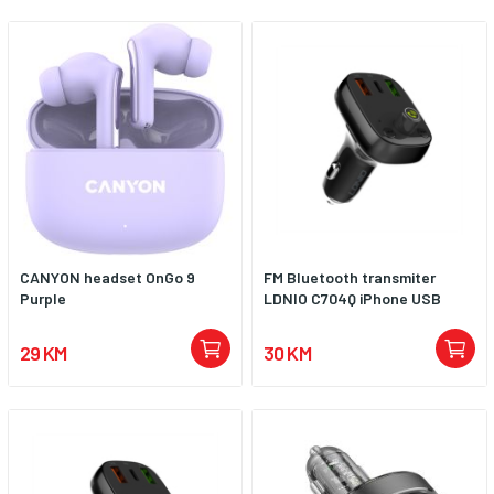
CANYON headset OnGo 9
FM Bluetooth transmiter
Purple
LDNIO C704Q iPhone USB
29 KM
30 KM