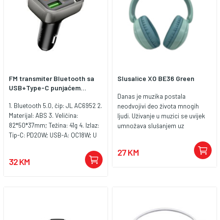
FM transmiter Bluetooth sa
Slusalice XO BE36 Green
USB+Type-C punjaćem...
Danas je muzika postala
1. Bluetooth 5.0, čip: JL AC6952 2.
neodvojivi deo života mnogih
Materijal: ABS 3. Veličina:
ljudi. Uživanje u muzici se uvijek
82*50*37mm; Težina: 41g 4. Izlaz:
umnožava slušanjem uz
Tip-C: PD20W; USB-A: QC18W; U
kvalitetan proizvod koji dobro
disk muzički interfejs izlaz:
proizvodi zvuk. Ako tražite
27 KM
5V/1.5A 5. Podržava rješenja za
kvalitetne slušalice lijepog
32 KM
brzo punjenje kao što su PD20W,
dizajna, preporučujemo slušalice
QC3.0/2.0, FCP, AFC, itd. 6.
XO BE36. XO BE36 slušalice imaju
Podržava Bluetooth, U disk, TF
moderan i kompaktan dizajn
karticu za reprodukciju muzike
pored svoje male težine. Njegovi
jastuci su mekani i udobni i ne
iritiraju uši. Korištene čaše su