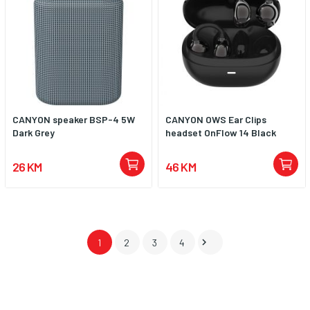
CANYON speaker BSP-4 5W
CANYON OWS Ear Clips
Dark Grey
headset OnFlow 14 Black
26 KM
46 KM

1
2
3
4