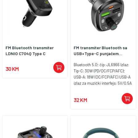
FM Bluetooth transmiter
FM transmiter Bluetooth sa
LDNIO C704Q Type C
USB+Type-C punjaćem...
Bluetooth 5.0; čip: JL6966 Izlaz:
30 KM
Tip-C: 30W (PD/QC/FCP/AFC);
USB-A: 18W (QC/FCP/AFC) USB-A
izlaz za muzički interfejs: 5V/0.5A
Veličina: 82*58*47mm; Težina: 51g
Podržava Bluetooth, U-disk (
32 KM