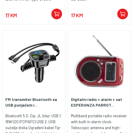
(PD/QC/FCP/AFC. USB-A 2+Type-
C=38W 3. Size: 79*50*44mm.
17 KM
17 KM
Weight: 32g 4. Support Bluetooth,
USB flash drive playback (< 32G)
FM transmiter Bluetooth sa
Digitalni radio + alarm + sat
USB punjaćem i...
ESPERANZA PARROT...
Bluetooth 5.0. Čip: JL Izlaz: USB 1:
Multiband portable radio receiver
18W (QC/FCP/AFC) USB 2: USB
with built-in alarm clock.
sučelje diska Ugrađeni kabel Tip-
Telescopic antenna and high-