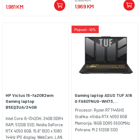
Bluetooth 5.4, 1x USB Type-A
1.969 KM
1.981 KM
5Gbps signaling rate (HP Sleep
and Charge), 1x USB Type-A
5Gbps signaling rate, 1x AC smart
pin, 1x HDMI 2.1, 1x
Popust - 10%
headphone/microphone combo,
1x RJ-45, 1x USB Type-C 5Gbps
signaling rate (DisplayPort 1.4a,
HP Sleep and Charge), Battery:
70Wh, 4-cell Li-ion polymer,
Tastatura: US-Internacionalna sa
Jednobojno osvjetljenjem,
Težina: 2.29kg, Boja: Siva,
Windows 11 Home
HP Victus 15-fa2082wm
Gaming laptop ASUS TUF A16
Gaming laptop
G FA607NUG-WH73,...
B5EQ3UA/24GB
Procesor:
Ryzen R7 7445HS
Grafika:
nVidia RTX 4050 6GB
Intel Core i5-13420H, 24GB DDR4
Memorija:
16GB DDR5 5500MHz
RAM, 512GB SSD, Nvidia GeForce
Pohrana:
M.2 512GB SSD
RTX 4050 6GB, 15.6" 1920 x 1080
144Hz IPS display, WebCam, LAN,