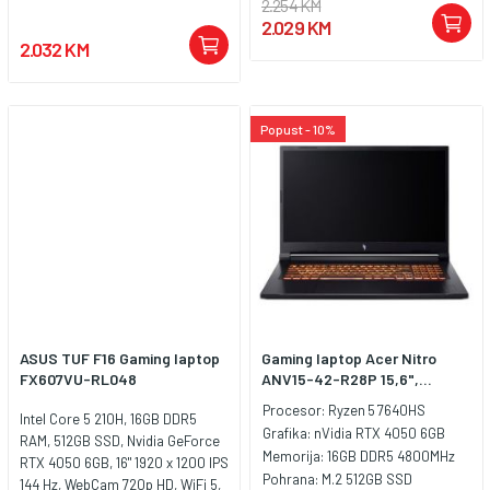
2.254 KM
WiFi 6, Bluetooth 5.4, 1x HDMI 2.1,
2.029 KM
1x USB Type-A 5Gbps signaling
2.032 KM
rate (HP Sleep and Charge), 1x
USB Type-A 5Gbps signaling rate,
1x AC smart pin, 1x
headphone/microphone combo,
Popust - 10%
1x RJ-45, 1x USB Type-C 5Gbps
signaling rate (DisplayPort 1.4a,
HP Sleep and Charge), Battery:
70Wh LI 4-Cell, Tastatura: US-
Internacionalna osvjetljenjem,
Težina: 2.29kg, Boja: Crna,
Windows 11 Home
ASUS TUF F16 Gaming laptop
Gaming laptop Acer Nitro
FX607VU-RL048
ANV15-42-R28P 15,6",...
Procesor:
Ryzen 5 7640HS
Intel Core 5 210H, 16GB DDR5
Grafika:
nVidia RTX 4050 6GB
RAM, 512GB SSD, Nvidia GeForce
Memorija:
16GB DDR5 4800MHz
RTX 4050 6GB, 16" 1920 x 1200 IPS
Pohrana:
M.2 512GB SSD
144 Hz, WebCam 720p HD, WiFi 5,