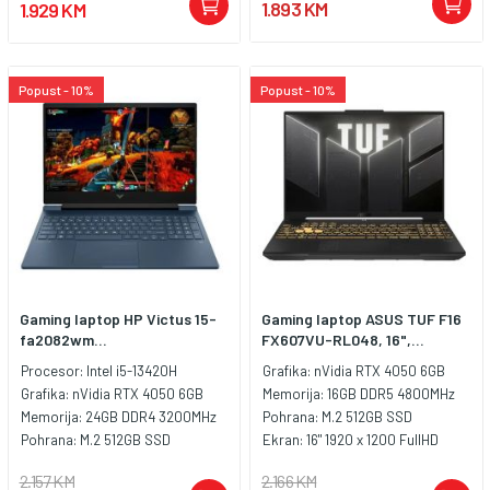
1.893 KM
1.929 KM
rate (HP Sleep and Charge), 1x
USB Type-A 5Gbps signaling rate,
1x AC smart pin, 1x
headphone/microphone combo,
Popust - 10%
Popust - 10%
1x RJ-45, 1x USB Type-C 5Gbps
signaling rate (DisplayPort 1.4a,
HP Sleep and Charge), Battery:
70Wh LI 4-Cell, Tastatura: US-
Internacionalna osvjetljenjem,
Težina: 2.29kg, Boja: Crna,
Windows 11 Home
Gaming laptop HP Victus 15-
Gaming laptop ASUS TUF F16
fa2082wm...
FX607VU-RL048, 16",...
Procesor:
Intel i5-13420H
Grafika:
nVidia RTX 4050 6GB
Grafika:
nVidia RTX 4050 6GB
Memorija:
16GB DDR5 4800MHz
Memorija:
24GB DDR4 3200MHz
Pohrana:
M.2 512GB SSD
Pohrana:
M.2 512GB SSD
Ekran:
16" 1920 x 1200 FullHD
2.157 KM
2.166 KM