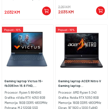
LAN, Bluetooth 5.0, 2x USB 3.2
2.261 KM
Type-A, 1x USB Type-C, 1x
2.035 KM
2.032 KM
Thunderbolt 4, 1x HDMI, 1x stereo
headphone/microphone combo
jack; 1x RJ-45, Battery: 56Wh 4-
Cell, Tastatura: BiH sa
Popust - 10%
Popust - 10%
jednobojnim osvjetljenjem,
Težina: 2.2kg, Boja: Siva, FreeDos
Gaming laptop Victus 15-
Gaming laptop ACER Nitro V
fb3051nn 15.6 FHD,...
Gaming laptop...
Procesor:
Ryzen 5 8645HS
Procesor:
AMD Ryzen 5 240
Grafika:
nVidia RTX 4050 6GB
Grafika:
Nvidia RTX 5050 8GB
Memorija:
16GB DDR5 4800MHz
Memorija:
16GB DDR5 4800MHz
Pohrana:
M.2 512GB SSD
Ekran:
16" 1920 x 1200 FullHD