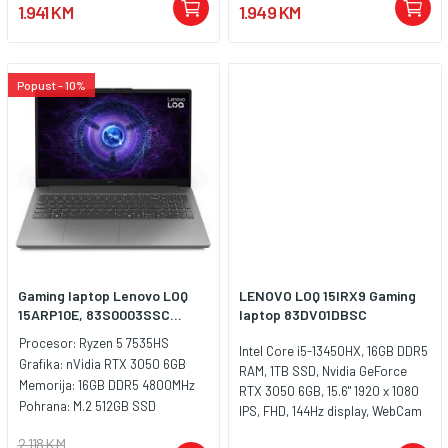
1.941 KM
1.949 KM
Popust - 10%
Gaming laptop Lenovo LOQ
LENOVO LOQ 15IRX9 Gaming
15ARP10E, 83S0003SSC...
laptop 83DV01DBSC
Procesor:
Ryzen 5 7535HS
Intel Core i5-13450HX, 16GB DDR5
Grafika:
nVidia RTX 3050 6GB
RAM, 1TB SSD, Nvidia GeForce
Memorija:
16GB DDR5 4800MHz
RTX 3050 6GB, 15.6" 1920 x 1080
Pohrana:
M.2 512GB SSD
IPS, FHD, 144Hz display, WebCam
FHD 1080p with E-shutter, Wi-Fi6,
2.118 KM