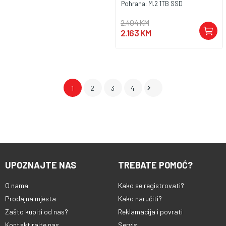
Pohrana:
M.2 1TB SSD
2.404 KM
2.163 KM

1
2
3
4
UPOZNAJTE NAS
TREBATE POMOĆ?
O nama
Kako se registrovati?
Prodajna mjesta
Kako naručiti?
Zašto kupiti od nas?
Reklamacija i povrati
Kontaktirajte nas
Servis