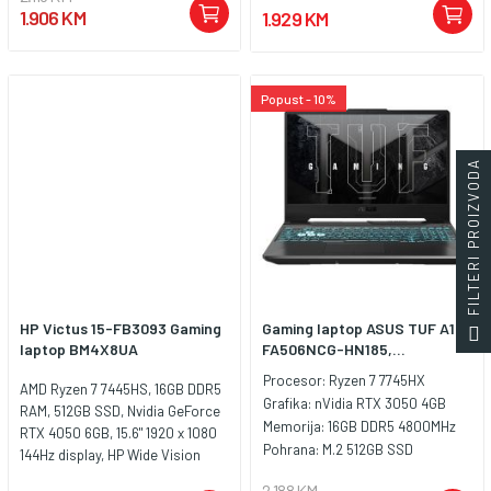
Bluetooth 5.2, LAN, 3x USB-A
1.906 KM
1.929 KM
(USB 5Gbps / USB 3.2 Gen 1), 1x
USB-C (USB 10Gbps / USB 3.2 Gen
2), with USB PD 65-100W and
DisplayPort 1.4, 1x HDMI 2.1, up to
Popust - 10%
8K/60Hz, 1x Headphone /
microphone combo jack
(3.5mm),1x Slim tip Power
FILTERI PROIZVODA
connector, Battery: 60Whr,
Težina: 2.38kg, Tastatura: BiH sa
osvjetljenjem, Boja: Siva,
FreeDOS
HP Victus 15-FB3093 Gaming
Gaming laptop ASUS TUF A15
laptop BM4X8UA
FA506NCG-HN185,...
Procesor:
Ryzen 7 7745HX
AMD Ryzen 7 7445HS, 16GB DDR5
Grafika:
nVidia RTX 3050 4GB
RAM, 512GB SSD, Nvidia GeForce
Memorija:
16GB DDR5 4800MHz
RTX 4050 6GB, 15.6" 1920 x 1080
Pohrana:
M.2 512GB SSD
144Hz display, HP Wide Vision
720p HD camera, LAN, WiFi 6,
2.188 KM