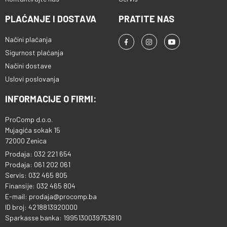
PLAĆANJE I DOSTAVA
PRATITE NAS
Načini plaćanja
Sigurnost plaćanja
Načini dostave
Uslovi poslovanja
INFORMACIJE O FIRMI:
ProComp d.o.o.
Mujagića sokak 15
72000 Zenica
Prodaja: 032 221 654
Prodaja: 061 202 061
Servis: 032 465 805
Finansije: 032 465 804
E-mail: prodaja@procomp.ba
ID broj: 4218813920000
Sparkasse banka: 1995130039753810