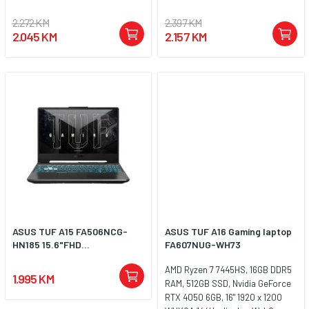
2.272 KM
2.397 KM
2.045 KM
2.157 KM
ASUS TUF A15 FA506NCG-
ASUS TUF A16 Gaming laptop
HN185 15.6"FHD...
FA607NUG-WH73
AMD Ryzen 7 7445HS, 16GB DDR5
1.995 KM
RAM, 512GB SSD, Nvidia GeForce
RTX 4050 6GB, 16" 1920 x 1200