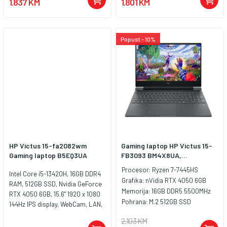
1.837 KM
1.801 KM
dimenzije Serija: HP OmniBook 3
14" Boja: Silver Dimenzije:
približno 31.45 × 22.6 × 1.48 cm
Težina: od približno 1.42 kg
Popust - 10%
Sadržaj pakovanja HP OmniBook
3 14-hy0002nm laptop Adapter za
napajanje Napojni kabl
Dokumentacija HP OmniBook 3
14" – elegantan, brz i pouzdan
laptop za svakodnevni rad,
učenje i zabavu uz moderni AMD
Ryzen procesor i vrhunsku
prenosivost.
HP Victus 15-fa2082wm
Gaming laptop HP Victus 15-
Gaming laptop B5EQ3UA
FB3093 BM4X8UA,...
Procesor:
Ryzen 7-7445HS
Intel Core i5-13420H, 16GB DDR4
Grafika:
nVidia RTX 4050 6GB
RAM, 512GB SSD, Nvidia GeForce
Memorija:
16GB DDR5 5500MHz
RTX 4050 6GB, 15.6" 1920 x 1080
Pohrana:
M.2 512GB SSD
144Hz IPS display, WebCam, LAN,
WiFi 6, Bluetooth 5.4, 1x HDMI 2.1,
2.103 KM
1x USB Type-A 5Gbps signaling