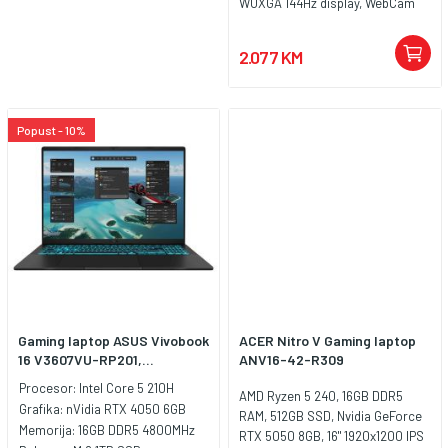
WUXGA 144Hz display, WebCam
720p, LAN, WiFi 6, Bluetooth 5.3,
1x HDMI 2.1 FRL 2x USB 3.2 Gen 1
2.077 KM
Type-A (data speed up to 5Gbps)
1x USB 3.2 Gen 2 Type-C with
support for DisplayPort / power
delivery / G-SYNC (data speed up
Popust - 10%
to 10Gbps), 1x Type-C USB 4 with
support for DisplayPort / power
delivery (data speed up to
40Gbps), 1x RJ45 LAN port, 1x
3.5mm Combo Audio Jack,
Battery: 56WHrs, 4S1P, 4-cell Li-
ion, Tastatura: US-
Internacionalna sa RGB
osvjetljenjem, Težina: 2.2kg, Boja:
Crna, Windows 11 Home
Gaming laptop ASUS Vivobook
ACER Nitro V Gaming laptop
16 V3607VU-RP201,...
ANV16-42-R309
Procesor:
Intel Core 5 210H
AMD Ryzen 5 240, 16GB DDR5
Grafika:
nVidia RTX 4050 6GB
RAM, 512GB SSD, Nvidia GeForce
Memorija:
16GB DDR5 4800MHz
RTX 5050 8GB, 16" 1920x1200 IPS