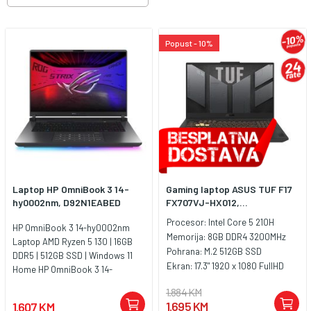
Popust - 10%
Laptop HP OmniBook 3 14-
Gaming laptop ASUS TUF F17
hy0002nm, D92N1EABED
FX707VJ-HX012,...
Procesor:
Intel Core 5 210H
HP OmniBook 3 14-hy0002nm
Memorija:
8GB DDR4 3200MHz
Laptop AMD Ryzen 5 130 | 16GB
Pohrana:
M.2 512GB SSD
DDR5 | 512GB SSD | Windows 11
Ekran:
17.3" 1920 x 1080 FullHD
Home HP OmniBook 3 14-
hy0002nm je moderan i lagan
1.884 KM
laptop namijenjen korisnicima
1.695 KM
1.607 KM
koji traže odličan balans između