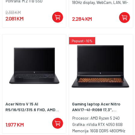
Pohrana:
M.2 1TB SSD
180Hz display, WebCam, LAN, Wi-
Fi 6, Bluetooth 5.3, 1x HDMI, 3x
2.313 KM
USB 3.2 Type-A, 1x USB Type-C,
2.081 KM
2.284 KM
Audio/microphone combo,
Battery: 76Wh, Amber Backlit
Keyboard, tastatura: US-
internacionalna sa osvjetljenjem,
Popust - 10%
Težina: 2.44kg, Boja: Crna,
Windows 11 Home
Acer Nitro V 15 AI
Gaming laptop Acer Nitro
R5/16/512/315.6 FHD, AMD...
ANV17-41-R098 17,3",...
Procesor:
AMD Ryzen 5 240
1.977 KM
Grafika:
nVidia RTX 4050 6GB
Memorija:
16GB DDR5 4800MHz