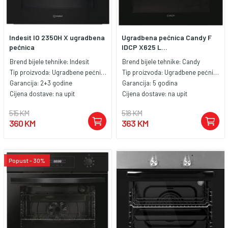
Indesit IO 2350H X ugradbena
Ugradbena pećnica Candy F
pećnica
IDCP X625 L...
Brend bijele tehnike:
Indesit
Brend bijele tehnike:
Candy
Tip proizvoda:
Ugradbene pećnice
Tip proizvoda:
Ugradbene pećnice
Garancija:
2+3 godine
Garancija:
5 godina
Cijena dostave:
na upit
Cijena dostave:
na upit
515 KM
518 KM
360 KM
363 KM
Popust - 30%