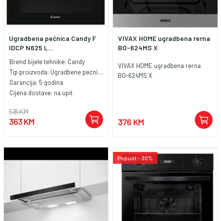
Ugradbena pećnica Candy F
VIVAX HOME ugradbena rerna
IDCP N625 L...
BO-624MS X
Brend bijele tehnike:
Candy
VIVAX HOME ugradbena rerna
Tip proizvoda:
Ugradbene pećnice
BO-624MS X
Garancija:
5 godina
Cijena dostave:
na upit
518 KM
363 KM
376 KM
Popust - 30%