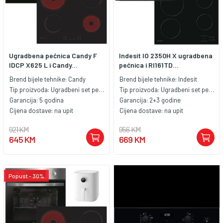
Ugradbena pećnica Candy F
Indesit IO 2350H X ugradbena
IDCP X625 L i Candy...
pećnica i RI161TD...
Brend bijele tehnike:
Candy
Brend bijele tehnike:
Indesit
Tip proizvoda:
Ugradbeni set pećnica i ploća
Tip proizvoda:
Ugradbeni set pećnica i ploća
Garancija:
5 godina
Garancija:
2+3 godine
Cijena dostave:
na upit
Cijena dostave:
na upit
921 KM
956 KM
645 KM
669 KM
Popust - 30%