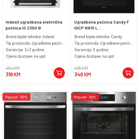
Indesit ugradbena električna
Ugradbena pećnica Candy F
pećnica IO 235H B
IDCP N615 L...
Brend bijele tehnike:
Indesit
Brend bijele tehnike:
Candy
Tip proizvoda:
Ugradbene pećnice
Tip proizvoda:
Ugradbene pećnice
Garancija:
2+3 godine
Garancija:
5 godina
Cijena dostave:
na upit
Cijena dostave:
na upit
454 KM
498 KM
318 KM
349 KM
Popust - 30%
Popust - 30%