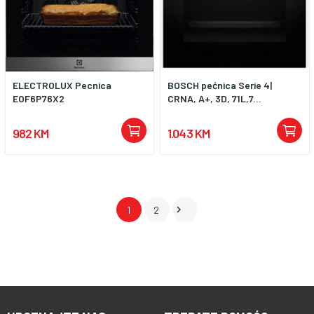
ELECTROLUX Pecnica
BOSCH pećnica Serie 4|
EOF6P76X2
CRNA, A+, 3D, 71L,7...
982 KM
1.043 KM

1
2