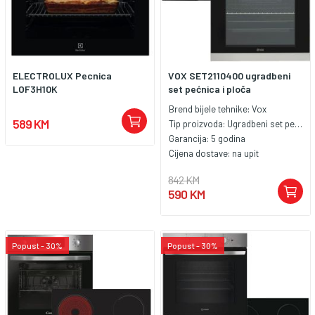
ELECTROLUX Pecnica
VOX SET2110400 ugradbeni
LOF3H10K
set pećnica i ploča
Brend bijele tehnike:
Vox
589 KM
Tip proizvoda:
Ugradbeni set pećnica i ploća
Garancija:
5 godina
Cijena dostave:
na upit
842 KM
590 KM
Popust - 30%
Popust - 30%