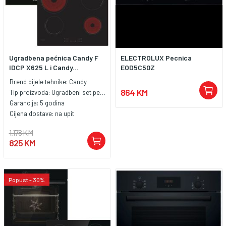
Ugradbena pećnica Candy F
ELECTROLUX Pecnica
IDCP X625 L i Candy...
EOD5C50Z
Brend bijele tehnike:
Candy
864 KM
Tip proizvoda:
Ugradbeni set pećnica i ploća
Garancija:
5 godina
Cijena dostave:
na upit
1.178 KM
825 KM
Popust - 30%