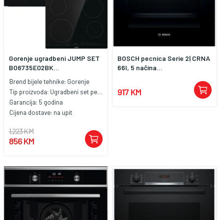
Gorenje ugradbeni JUMP SET
BOSCH pecnica Serie 2| CRNA
BO6735E02BK...
66l, 5 načina...
Brend bijele tehnike:
Gorenje
917 KM
Tip proizvoda:
Ugradbeni set pećnica i ploća
Garancija:
5 godina
Cijena dostave:
na upit
1.223 KM
856 KM