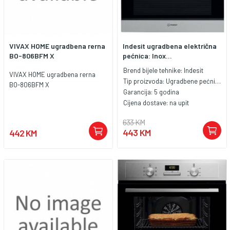
VIVAX HOME ugradbena rerna
Indesit ugradbena električna
BO-806BFM X
pećnica: Inox...
Brend bijele tehnike:
Indesit
VIVAX HOME ugradbena rerna
Tip proizvoda:
Ugradbene pećnice
BO-806BFM X
Garancija:
5 godina
Cijena dostave:
na upit
633 KM
443 KM
442 KM