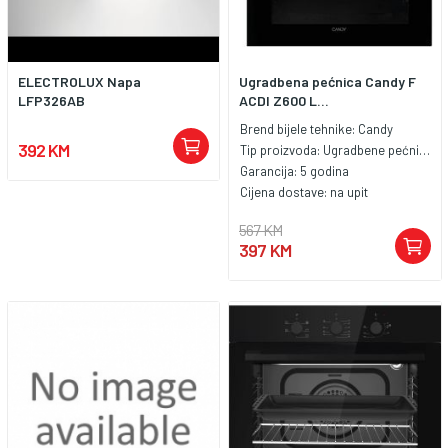
ELECTROLUX Napa
Ugradbena pećnica Candy F
LFP326AB
ACDI Z600 L...
Brend bijele tehnike:
Candy
392 KM
Tip proizvoda:
Ugradbene pećnice
Garancija:
5 godina
Cijena dostave:
na upit
567 KM
397 KM