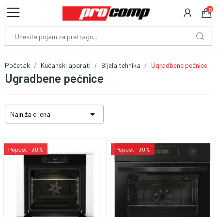
0
Početak
Kućanski aparati
Bijela tehnika
Ugradbene pećnice
Ugradbene pećnice

Najniža cijena
Popust - 30%
Popust - 30%