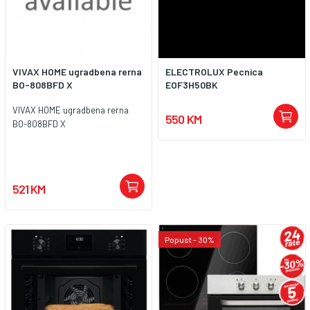
VIVAX HOME ugradbena rerna
ELECTROLUX Pecnica
BO-808BFD X
EOF3H50BK
VIVAX HOME ugradbena rerna
550 KM
BO-808BFD X
521 KM
Popust - 30%