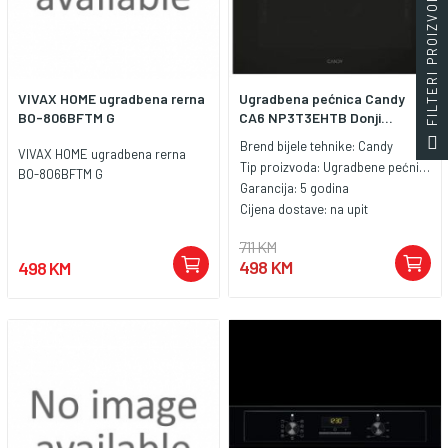
FILTERI PROIZVODA
VIVAX HOME ugradbena rerna
Ugradbena pećnica Candy
BO-806BFTM G
CA6 NP3T3EHTB Donji...
Brend bijele tehnike:
Candy
VIVAX HOME ugradbena rerna
Tip proizvoda:
Ugradbene pećnice
BO-806BFTM G
Garancija:
5 godina
Cijena dostave:
na upit
711 KM
498 KM
498 KM