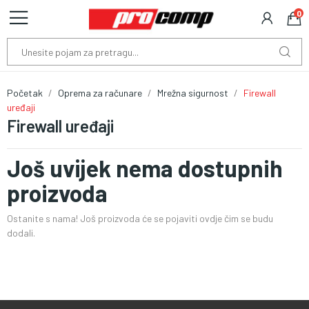
0
Početak
Oprema za računare
Mrežna sigurnost
Firewall
uređaji
Firewall uređaji
Još uvijek nema dostupnih
proizvoda
Ostanite s nama! Još proizvoda će se pojaviti ovdje čim se budu
dodali.