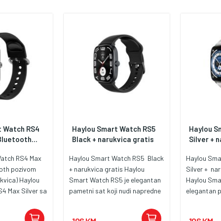
t Watch RS4
Haylou Smart Watch RS5
Haylou S
luetooth...
Black + narukvica gratis
Silver + 
Watch RS4 Max
Haylou Smart Watch RS5 Black
Haylou Sm
ooth pozivom
+ narukvica gratis Haylou
Silver + na
kvica) Haylou
Smart Watch RS5 je elegantan
Haylou Sma
4 Max Silver sa
pametni sat koji nudi napredne
elegantan p
om je elegantan
funkcije za praćenje zdravlja i
napredne fu
pametni sat
sportskih aktivnosti, dok
zdravlja i s