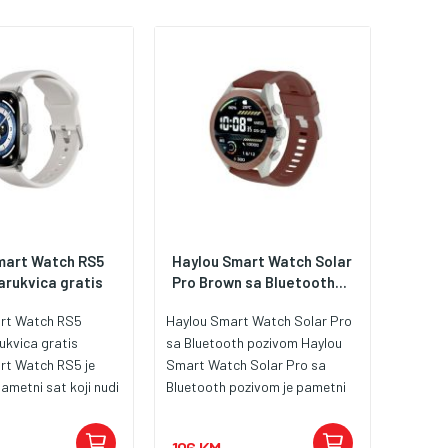
mart Watch RS5
Haylou Smart Watch Solar
narukvica gratis
Pro Brown sa Bluetooth...
art Watch RS5
Haylou Smart Watch Solar Pro
rukvica gratis
sa Bluetooth pozivom Haylou
rt Watch RS5 je
Smart Watch Solar Pro sa
ametni sat koji nudi
Bluetooth pozivom je pametni
nkcije za praćenje
sat dizajniran za korisnike koji
portskih aktivnosti,
žele kombinovati napredne