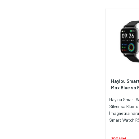
Haylou Smar
Max Blue sa B
Haylou Smart 
Silver sa Bluet
(magnetna naru
Smart Watch RS
Bluetooth poziv
i funkcionalan 