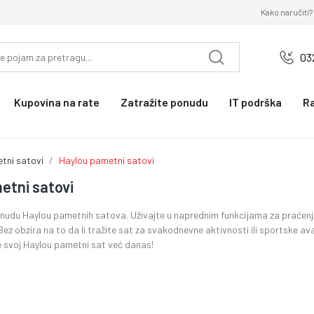
Kako naručiti?
03
Kupovina na rate
Zatražite ponudu
IT podrška
R
tni satovi
Haylou pametni satovi
etni satovi
nudu Haylou pametnih satova. Uživajte u naprednim funkcijama za praćenje 
 Bez obzira na to da li tražite sat za svakodnevne aktivnosti ili sportske av
e svoj Haylou pametni sat već danas!