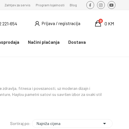
Zahtjev za servis
Program lojalnosti
Blog
0
Prijava / registracija
2 221-654
0 KM
asprodaja
Načini plaćanja
Dostava
zdravlja, fitnesa i povezanosti, uz moderan dizajn i
anture, Haylou pametni satovi su savršen izbor za svaki stil

Najniža cijena
Sortiraj po: