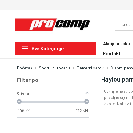
Akcije u toku
Sve Kategorije
Kontakt
Početak
Sport i putovanje
Pametni satovi
Xiaomi pame
Haylou pam
Filter po
Otkrijte našu po
Cijena
povoljne cijene.
života. Nabavit
106
KM
122
KM