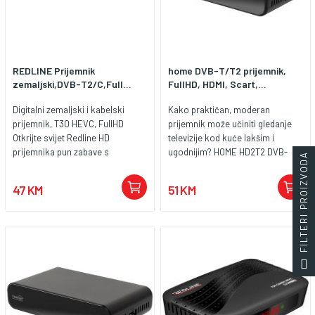
filmskih (MKV) datoteka
pohranjenih na vanjskoj USB
memoriji. • USB WIFI podrška •
Youtube podrška
REDLINE Prijemnik
home DVB-T/T2 prijemnik,
zemaljski,DVB-T2/C,Full...
FullHD, HDMI, Scart,...
Digitalni zemaljski i kabelski
Kako praktičan, moderan
prijemnik, T30 HEVC, FullHD
prijemnik može učiniti gledanje
Otkrijte svijet Redline HD
televizije kod kuće lakšim i
prijemnika pun zabave s
ugodnijim? HOME HD2T2 DVB-
FILTERI PROIZVODA
vrhunskom tehnologijom i
T/T2 prijemnik je savršen izbor za
širokim rasponom proizvoda.
svakoga ko želi iskoristiti
47 KM
51 KM
Naši proizvodi orijentirani na
prednosti besplatnih, zemaljskih
performanse, prilagođeni svakoj
digitalnih TV i radio emitovanja.
potrebi, razvili su rješenja i
Ovaj kompaktan i jednostavan za
prilagodili se svakom
korištenje uređaj podržava
infrastrukturnom sustavu širom
najnoviju Full HD rezoluciju, tako
svijeta. Redline HD prijemnici
da će svaki detalj svake emisije i
proizvedeni su kako bi
filma biti savršeno oštar na
maksimalno povećali vaš užitak u
ekranu. - Izvrsna kvaliteta i
gledanju televizije. Oni vam
svestrane funkcije HOME HD2T2