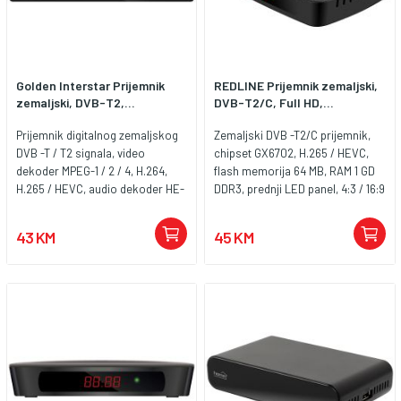
kanala • Uređivanje popisa
favorita • TP uređivanje • 9 stavki
Jezik izbornika • Mjerenja slike u
različitim formatima (4:3 i 16:9) •
Golden Interstar Prijemnik
REDLINE Prijemnik zemaljski,
Zaštita memorije u slučaju
zemaljski, DVB-T2,...
DVB-T2/C, Full HD,...
nestanka struje • Indikator razine
signala za jednostavno
Prijemnik digitalnog zemaljskog
Zemaljski DVB -T2/C prijemnik,
postavljanje antene • Funkcija
DVB -T / T2 signala, video
chipset GX6702, H.265 / HEVC,
pretraživanja širokog signala
dekoder MPEG-1 / 2 / 4, H.264,
flash memorija 64 MB, RAM 1 GD
(automatski pronađite sve
H.265 / HEVC, audio dekoder HE-
DDR3, prednji LED panel, 4:3 / 16:9
frekvencije u signalu u
AAC, MP3, AC-3, podržana
omjer slike, PVR mogućnost
pretraživanju mreže i dodajte ih
rezolucija 480p / 480i / 576p /
snimanja, Media Player ( MKV, AVI,
na popis) • 1 USB ulaz • 1 HDMI
43 KM
45 KM
576p / 720p / 720p / 1080i /
MPEG, TS, VOB, MP3, JPEG
ulaz • Video i audio izlaz •
1080p, višejezični meni, Media
Playback ), HDMI, USB, Scart ,
Informacije o softveru i kanalu
Player, PVR mogućnost snimanja,
napajanje 5 V DC / 1A adapter
mogu se ažurirati putem USB
OSD , Teletext, Timer, EPG
memorije pomoću
Sučelje: HDMI, USB, SCART, S/DIF,
višenamjenskog USB sučelja •
RF
Može snimati kanal na vanjsku
USB memoriju spojenu na USB
sučelje (PVR) • Reprodukcija
slikovnih (JPEG), glazbenih (MP3),