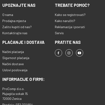
dodatnu praktičnost i sigurnost. -
okruženje, bilo da je postavljen
Dimenzije 130 x 65 x 30 mm,
EPG, Time shift Dimenzije 144 x 40
UPOZNAJTE NAS
TREBATE POMOĆ?
Snimanje i multimedijalne opcije
na namještaj ili obješen na zid iza
napajanje DC 5V
x 110 mm
Uređaj podržava snimanje na
televizora. HDMI i SCART
O nama
Kako se registrovati?
USB memoriju, uključujući
konektori osiguravaju
normalni i vremenski pomaknuti
Prodajna mjesta
Kako naručiti?
kompatibilnost s raznim
režim snimanja. Putem USB
televizorima i drugim uređajima,
Zašto kupiti od nas?
Reklamacija i povrati
priključka mogu se povezati i
dok priloženi adapter za
Kontaktirajte nas
Servis
eksterni hard diskovi, pa je
napajanje osigurava stabilan rad.
moguće reproducirati
Zašto odabrati HOME HD2T2 DVB-
PLAĆANJE I DOSTAVA
PRATITE NAS
multimedijalne fajlove (slike,
T/T2 prijemnik? – Opsežne
audio, video) pomoću set-top
funkcije: besplatan prijem
Načini plaćanja
boxa. Maksimalna podržana
digitalne TV i radija, snimanje i
video rezolucija je 1920x1080p
Sigurnost plaćanja
reprodukcija medija. – Izvrsna
FULL HD, što garantuje kristalno
Načini dostave
kvaliteta slike: Full HD rezolucija i
jasnu sliku. - Široka povezanost i
široka podrška formata. –
Uslovi poslovanja
fleksibilno postavljanje Uređaj
Jednostavan za upotrebu:
ima HDMI, SCART i COAX izlaze,
višejezični meni, EPG, lista
INFORMACIJE O FIRMI:
što ga čini kompatibilnim s
omiljenih kanala i druge
većinom modernih i starijih
praktične funkcije. –
ProComp d.o.o.
televizora. RF ulazi i izlazi
Kompatibilnost: HDMI i SCART
Mujagića sokak 15
omogućuju i koaksijalno
konektori, USB i podrška za
72000 Zenica
povezivanje. Set-top box se
eksterne tvrde diskove. –
može postaviti na namještaj ili
Prodaja: 032 221 654