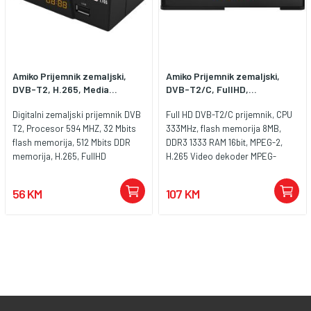
jednostavno korištenje Uređaj
višejezični meni, tako da se može
podržava DVB-T/T2 standarde, pa
koristiti praktično ne samo na
je pogodan za prijem besplatnih
mađarskom, već i na engleskom,
zemaljskih digitalnih TV i radio
slovačkom, rumunskom,
programa. Osim toga,
njemačkom i češkom.
Amiko Prijemnik zemaljski,
Amiko Prijemnik zemaljski,
zahvaljujući DVB-C funkciji,
Automatsko i ručno
DVB-T2, H.265, Media...
DVB-T2/C, FullHD,...
prikazuje i nekodirane programe
podešavanje, lista omiljenih
koje nude neki kablovski
kanala i elektronski programski
Digitalni zemaljski prijemnik DVB
Full HD DVB-T2/C prijemnik, CPU
operateri. Višejezični meni (EN,
vodič (EPG) pojednostavljuju
T2, Procesor 594 MHZ, 32 Mbits
333MHz, flash memorija 8MB,
HU, SK, RO, D, CZ) osigurava da
navigaciju između kanala. USB
flash memorija, 512 Mbits DDR
DDR3 1333 RAM 16bit, MPEG-2,
svaki korisnik može lako
konektor omogućava korištenje
memorija, H.265, FullHD
H.265 Video dekoder MPEG-
upravljati postavkama. -
teleteksta i funkcija dječije
rezolucija 1920 x 1080, LED
4/H.265 SP@L3 to ASP@L5, AVC,
Praktične funkcije za savršeno
zaštite, što uređaj čini savršenim
display. Povezivost USB2.0, HDMI
HP@level 4.1, MP@level 4.1 Video
gledanje TV-a Set-top box ima
56 KM
107 KM
izborom za porodice. Vremenski
v1.3, RF, SCART. Media Player,
rezolucije 720 x 480P/I, 720 x
pregledan i jednostavan interfejs
pomjereno snimanje omogućava
podržani formati MKV, AVI, MPG,
576P/I, 1280 x 720p, 1920 x 1080i,
koji omogućava automatsko i
gledanje emisija u vrijeme koje
MP4, TS, VOB, JPEG, MP3,
1920 x 1080p Audio dekoder
ručno podešavanje, kao i
vam odgovara, tako da ništa ne
jednostavna instalacija,
MPEG-1/2,AAC-LC,HE-
prilagođenu listu omiljenih
propuštate. - Praktičan i
kompaktan dizajn, Time Shift,
AAC,MP3,Dolby Digital plus
kanala. Elektronski programski
kompaktan dizajn Zahvaljujući
EPG, USB PVR mogućnost
Povezivost HDMI, SCART, USB,
vodič (EPG) vas drži u toku sa
svojoj maloj, kompaktnoj veličini,
snimanja, uključene 3 igre.
LAN - RJ-45, S/PDIF, IR port, RF,
programima, dok funkcije
HOME HD2T2 prijemnik se lako
Frekventni opseg 108 - 862MHz,
Wi-Fi Support (Ralink RT5370)
teletexta i dječije brave pružaju
može smjestiti u bilo koje TV
Nadogradnja software-a via USB.
OStalo: Conax card reader, OSD,