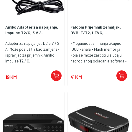
Amiko Adapter za napajanje,
Falcom Prijemnik zemaljski,
Impulse T2/C, 5 V /...
DVB-T/T2, HEVC,...
Adapter za napajanje , DC 5 V / 2
• Mogućnost snimanja ukupno
A. Može poslužiti i kao zamjenski
1000 kanala • Flash memorija
ispravljač za prijemnik Amiko
koja se može zaštititi u slučaju
Impulse T2 / C.
nepropisnog odlaganja softvera •
Može raditi u savršenom skladu
sa središnjim sustavima •
19 KM
41 KM
Jednostavan i praktičan dizajn
izbornika • Podrška za titlove •
Podrška za teletekst • Niska
potrošnja energije • OSD u pravoj
boji • Elektronički programski
vodič (EPG) • Napredni sustavi
zaključavanja: sustav,
postavljanje, postavljanje i
zaključavanje kanala • Napredno
uređivanje PID-a • Uredi popis