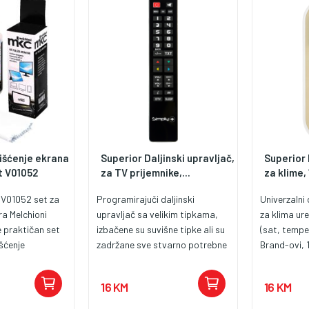
išćenje ekrana
Superior Daljinski upravljač,
Superior 
t V01052
za TV prijemnike,...
za klime, 
 V01052 set za
Programirajuči daljinski
Univerzalni 
ra Melchioni
upravljač sa velikim tipkama,
za klima ur
 praktičan set
izbačene su suvišne tipke ali su
(sat, tempe
šćenje
zadržane sve stvarno potrebne
Brand-ovi, 
izora, laptop
tipke (funkcije), prilagođeno za
model sa p
sjetljivih
TV prijemnike, programira se za
kodova), vr
16 KM
16 KM
gućava
jedan točno određen uređaj na
podešavanje
anjanje prašine,
PC-u pomocu programatora.
AAA (ne isp