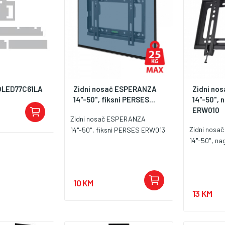
OLED77C61LA
Zidni nosač ESPERANZA
Zidni no
14"-50", fiksni PERSES...
14"-50",
ERW010
Zidni nosač ESPERANZA
Zidni nos
14"-50", fiksni PERSES ERW013
14"-50", n
10 KM
13 KM