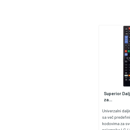
Superior Dalj
za...
Univerzalni dalj
sa več predefin
kodovima za sv
prijemnike LG /