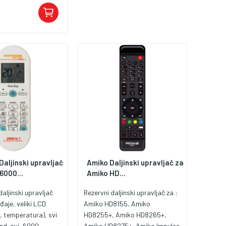
o za montažu i
adrži set vijaka,
te za uporabu
Daljinski upravljač
Amiko Daljinski upravljač za
 6000...
Amiko HD...
daljinski upravljač
Rezervni daljinski upravljač za :
đaje, veliki LCD
Amiko HD8155, Amiko
t, temperatura), svi
HD8255+, Amiko HD8265+,
and-ovi, 6000
Amiko HD8275+, Amiko Impulse