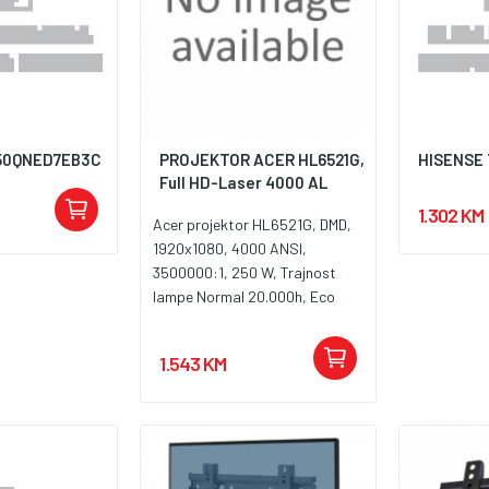
 50QNED7EB3C
PROJEKTOR ACER HL6521G,
HISENSE 
Full HD-Laser 4000 AL
1.302 KM
Acer projektor HL6521G, DMD,
1920x1080, 4000 ANSI,
3500000:1, 250 W, Trajnost
lampe Normal 20.000h, Eco
30,000h, Wireless NE Veličina
slike (Dijagonala) 30" ~ 300",
1.543 KM
Zvučnici 1x10 W, Buka pri radu
29 dB, HDMI x2, D-sub x1, USB
x1, 2y