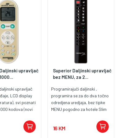
Daljinski upravljač
Superior Daljinski upravljač
1000...
bez MENU, za 2...
daljinski upravljač
Programirajuči daljinski ,
eđaje, LCD display
programira se za do dva točno
ratura), svi poznati
odredjena uredjaja, bez tipke
1000 kodova (novi
MENU pogodno za hotele Slim
roširenom bazom
design
lo jednostavno
16 KM
, baterije 2x1,5V -
oručuju se).