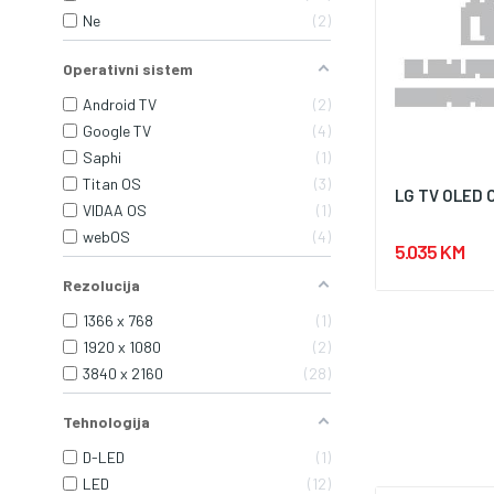
Ne
2
Operativni sistem
Android TV
2
Google TV
4
Saphi
1
Titan OS
3
LG TV OLED 
VIDAA OS
1
webOS
4
5.035 KM
Rezolucija
1366 x 768
1
1920 x 1080
2
3840 x 2160
28
Tehnologija
D-LED
1
LED
12