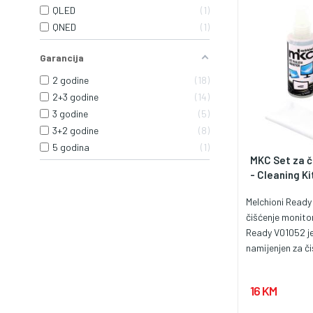
QLED
1
QNED
1
Garancija
2 godine
18
2+3 godine
14
3 godine
5
3+2 godine
8
5 godina
1
MKC Set za č
- Cleaning Ki
Melchioni Ready
čišćenje monito
Ready V01052 je
namijenjen za či
monitora, telev
ekrana i drugih o
16 KM
površina. Omo
jednostavno ukl