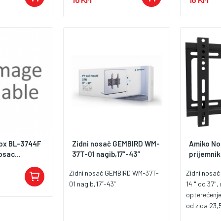
sjetljive
žaj seta:
nje i krpa od
Djelovanje:
ine, otisaka
oća • Sigurno za
ećuje ekran i ne
e • Pakovanje:
ktično za
hioni Ready
išćenje
nostavno i
je za
ox BL-3744F
Zidni nosač GEMBIRD WM-
Amiko No
na čistim i bez
osac...
37T-01 nagib,17”-43”
prijemnik 
ja tečnosti i
lakana
Zidni nosač GEMBIRD WM-37T-
Zidni nosač
asno i sigurno
01 nagib,17”-43”
14 " do 37"
ih uređaja, što
opterećenje
m dodatkom za
od zida 23
ućni prostor.
100x100, 2