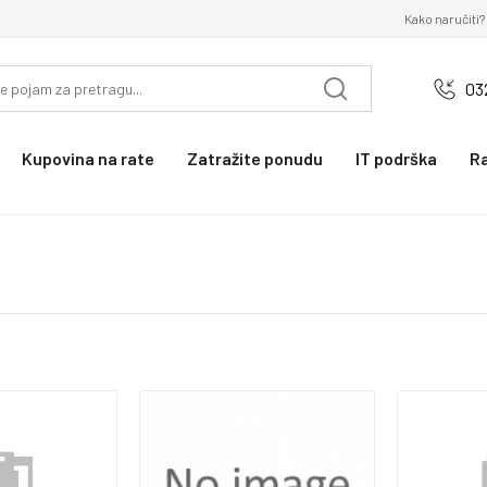
Kako naručiti?
03
Kupovina na rate
Zatražite ponudu
IT podrška
R