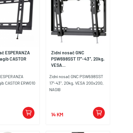
sač ESPERANZA
Zidni nosač GNC
 nagib CASTOR
PSW698SST 17"-43", 20kg,
VESA...
ač ESPERANZA
Zidni nosač GNC PSW698SST
agib CASTOR ERW010
17"-43", 20kg, VESA 200x200,
NAGIB
14 KM