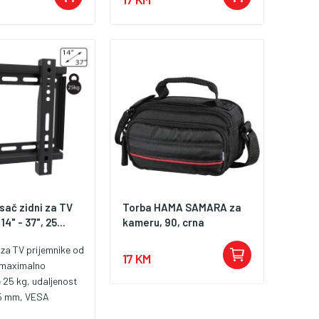
sač zidni za TV
Torba HAMA SAMARA za
14" - 37", 25...
kameru, 90, crna
 za TV prijemnike od
17 KM
, maximalno
 25 kg, udaljenost
,5 mm, VESA
00x100, 200x200,