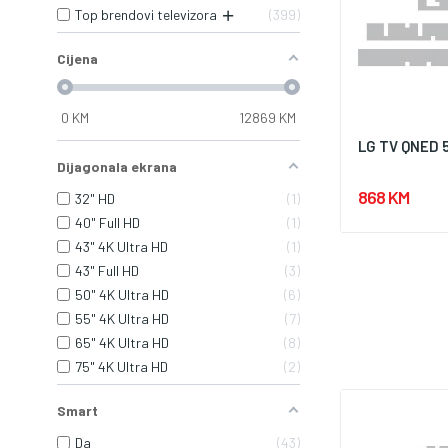
Top brendovi televizora
399
Cijena
0
KM
12869
KM
LG TV QNED
Dijagonala ekrana
868 KM
32" HD
1
40" Full HD
1
43" 4K Ultra HD
1
43" Full HD
3
50" 4K Ultra HD
6
55" 4K Ultra HD
7
65" 4K Ultra HD
8
75" 4K Ultra HD
2
Smart
Da
43