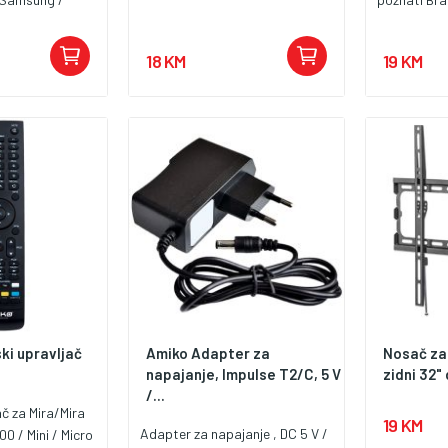
/ Panasonic
kodova, vr
 2000-te
podešavanj
18 KM
19 KM
o za uporabu,
rogramiranje.
e standardne i
je vašeg
jinskog
ipki. Napajanje
erije ( nisu
ranje )
ki upravljač
Amiko Adapter za
Nosač z
napajanje, Impulse T2/C, 5 V
zidni 32"
/...
ač za Mira/Mira
19 KM
Adapter za napajanje , DC 5 V /
00 / Mini / Micro