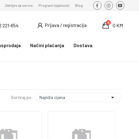
Zahtjev za servis
Program lojalnosti
Blog
0
Prijava / registracija
2 221-654
0 KM
asprodaja
Načini plaćanja
Dostava

Najniža cijena
Sortiraj po: