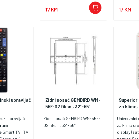
jednostavn
17 KM
17 KM
rukovanje, s
libelu i upu
inski upravljač
Zidni nosač GEMBIRD WM-
Superior 
55F-02 fiksni, 32”-55”
za klime,
inski upravljač
Zidni nosač GEMBIRD WM-55F-
Univerzalni 
iranim
02 fiksni, 32”-55”
za klima ure
e Smart TV i TV
display (sa
 Samsung /
poznati Br