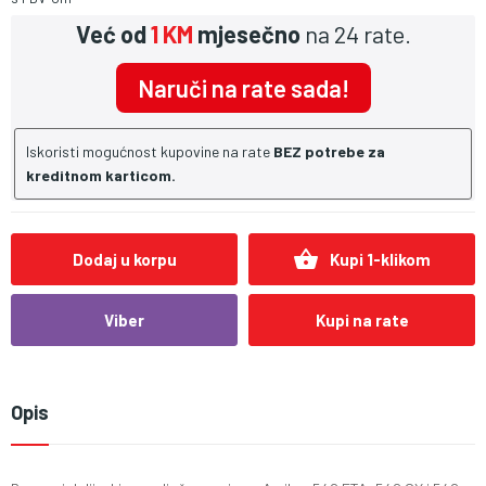
Već od
1 KM
mjesečno
na 24 rate.
Naruči na rate sada!
Iskoristi mogućnost kupovine na rate
BEZ potrebe za
kreditnom karticom.
shopping_basket
Dodaj u korpu
Kupi 1-klikom
Viber
Kupi na rate
Opis