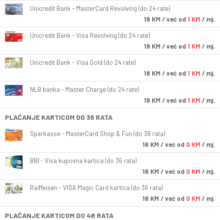
Unicredit Bank - MasterCard Revolving (do 24 rate)
18
KM
/ već od
1 KM
/ mj.
Unicredit Bank - Visa Revolving (do 24 rate)
18
KM
/ već od
1 KM
/ mj.
Unicredit Bank - Visa Gold (do 24 rate)
18
KM
/ već od
1 KM
/ mj.
NLB banka - Master Charge (do 24 rate)
18
KM
/ već od
1 KM
/ mj.
PLAĆANJE KARTICOM DO 36 RATA
Sparkasse - MasterCard Shop & Fun (do 36 rata)
16
KM
/ već od
0 KM
/ mj.
BBI - Visa kupovna kartica (do 36 rata)
16
KM
/ već od
0 KM
/ mj.
Raiffeisen - VISA Magic Card kartica (do 36 rata)
16
KM
/ već od
0 KM
/ mj.
PLAĆANJE KARTICOM DO 48 RATA