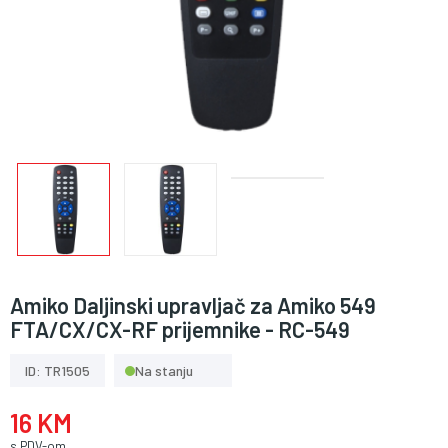
Amiko Daljinski upravljač za Amiko 549
FTA/CX/CX-RF prijemnike - RC-549
ID: TR1505
Na stanju
16 KM
s PDV-om