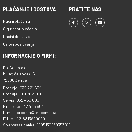
PLAĆANJE I DOSTAVA
PRATITE NAS
Načini plaćanja
Sigurnost plaćanja
Načini dostave
Uslovi poslovanja
INFORMACIJE O FIRMI:
ProComp d.o.o.
Mujagića sokak 15
72000 Zenica
Prodaja: 032 221 654
Prodaja: 061 202 061
Servis: 032 465 805
Finansije: 032 465 804
E-mail: prodaja@procomp.ba
ID broj: 4218813920000
Sparkasse banka: 1995130039753810