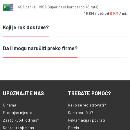
ASA banka - VISA Super naša kartica (do 48 rata)
16
KM
/ već od
0 KM
/ mj.
Koji je rok dostave?
Da li mogu naručiti preko firme?
UPOZNAJTE NAS
TREBATE POMOĆ?
O nama
Kako se registrovati?
Prodajna mjesta
Kako naručiti?
Zašto kupiti od nas?
Reklamacija i povrati
Kontaktirajte nas
Servis