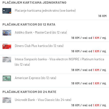
PLAĆANJEM KARTICAMA JEDNOKRATNO
Plaćanje karticama jednokratno (sve banke)
16 KM
PLAĆANJE KARTICOM DO 12 RATA
Addiko Bank - MasterCard (do 12 rata)
16
KM
/ već od
1 KM
/ mj.
Diners Club Plus kartica (do 12 rata)
16
KM
/ već od
1 KM
/ mj.
Intesa Sanpaolo banka - Visa electron INSPIRE i Platinum kartica
(do 12 rata)
18
KM
/ već od
1 KM
/ mj.
American Express (do 12 rata)
18
KM
/ već od
1 KM
/ mj.
PLAĆANJE KARTICOM DO 24 RATE
Unicredit Bank - Visa Classic (do 24 rate)
18
KM
/ već od
1 KM
/ mj.