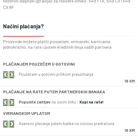
Rezervni daljinski upravljač za resivere Amiko: 549 FTA, 549 CX i 549
CX RF
Načini plaćanja?
Proizvode možete platiti pouzećem, virmanski, karticama
jednokratno, na rate i putem kreditnih linija naših partnera.
PLAĆANJEM POUZEĆEM U GOTOVINI
Pouzećem u gotovini prilikom preuzimanja
16 KM
PLAĆANJE NA RATE PUTEM PARTNERSKIH BANAKA
Popunite zahtjev
na ovom linku -
Kupi na rate!
VIRMANSKOM UPLATOM
Avansno plaćanje putem banke na osnovu predračuna
16 KM