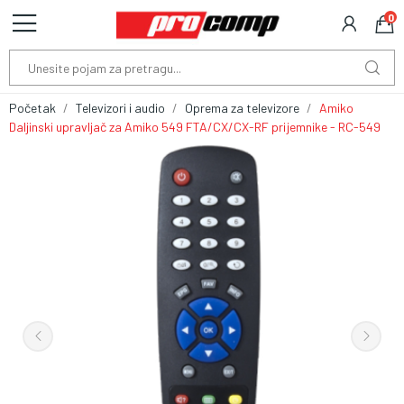
0
Početak
Televizori i audio
Oprema za televizore
Amiko
Daljinski upravljač za Amiko 549 FTA/CX/CX-RF prijemnike - RC-549