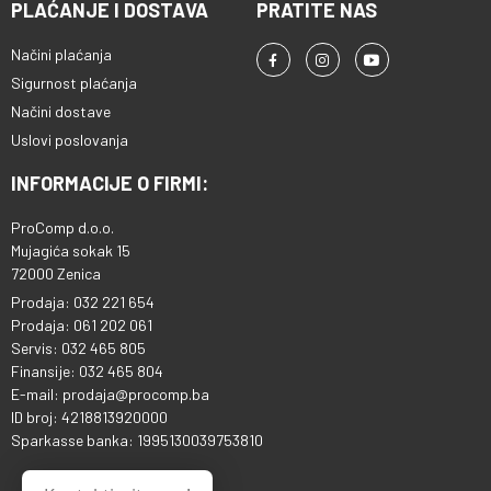
PLAĆANJE I DOSTAVA
PRATITE NAS
Načini plaćanja
Sigurnost plaćanja
Načini dostave
Uslovi poslovanja
INFORMACIJE O FIRMI:
ProComp d.o.o.
Mujagića sokak 15
72000 Zenica
Prodaja: 032 221 654
Prodaja: 061 202 061
Servis: 032 465 805
Finansije: 032 465 804
E-mail: prodaja@procomp.ba
ID broj: 4218813920000
Sparkasse banka: 1995130039753810