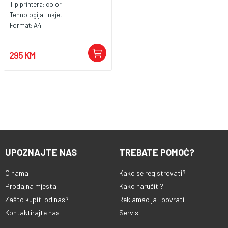
Tip printera:
color
Tehnologija:
Inkjet
Format:
A4
295 KM
UPOZNAJTE NAS
TREBATE POMOĆ?
O nama
Kako se registrovati?
Prodajna mjesta
Kako naručiti?
Zašto kupiti od nas?
Reklamacija i povrati
Kontaktirajte nas
Servis