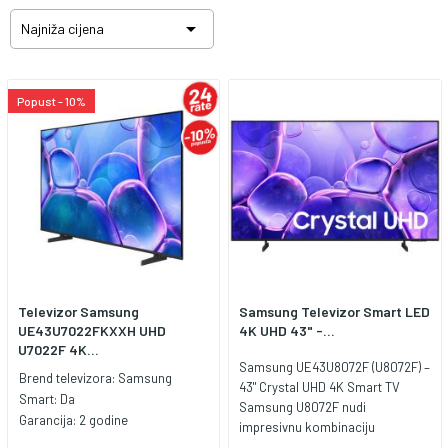

Najniža cijena
Popust - 10%
Televizor Samsung
Samsung Televizor Smart LED
UE43U7022FKXXH UHD
4K UHD 43" -...
U7022F 4K...
Samsung UE43U8072F (U8072F) –
Brend televizora:
Samsung
43" Crystal UHD 4K Smart TV
Smart:
Da
Samsung U8072F nudi
Garancija:
2 godine
impresivnu kombinaciju
elegantnog MetalStream dizajna,