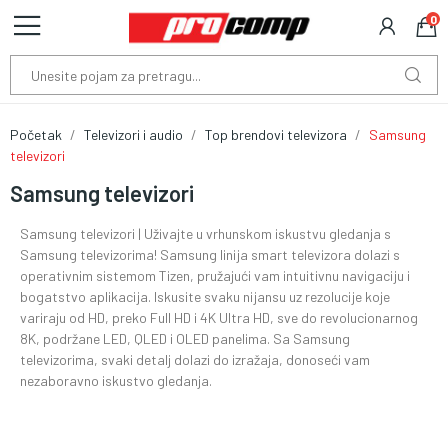
0
Početak
Televizori i audio
Top brendovi televizora
Samsung
televizori
Samsung televizori
Samsung televizori | Uživajte u vrhunskom iskustvu gledanja s
Samsung televizorima! Samsung linija smart televizora dolazi s
operativnim sistemom Tizen, pružajući vam intuitivnu navigaciju i
bogatstvo aplikacija. Iskusite svaku nijansu uz rezolucije koje
variraju od HD, preko Full HD i 4K Ultra HD, sve do revolucionarnog
8K, podržane LED, QLED i OLED panelima. Sa Samsung
televizorima, svaki detalj dolazi do izražaja, donoseći vam
nezaboravno iskustvo gledanja.