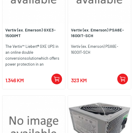
Vertiv (ex. Emerson) GXE3-
Vertiv (ex. Emerson) PSA6E-
1500IMT
1600IT-SCH
The Vertiv™ Liebert® GXE UPS in
Vertiv (ex. Emerson) PSA6E-
an online double
1600IT-SCH
conversionsolutionwhich offers
power protection in an
affordable, efficient system
withdeployment and operation
1.346 KM
323 KM
flexibility.