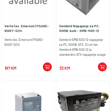
Vertiv (ex. Emerson) PSA6E-
Gembird Napajanje za PC,
600IT-SCH
500W, bulk - GMB-500-12
Vertiv (ex. Emerson) PSA6E-
Gembird GMB‑500‑12 napajanje
600IT-SCH
za PC, 500W, ATX, 12 cm fan
Gembird GMB‑500‑12 je
standardno ATX napajanje snage
500 W namijenjeno desktop
računarima osnovne i srednje
197 KM
32 KM
klase. Pruža stabilnu i pouzdanu
isporuku energije za matičnu
ploču, procesor i dodatne
komponente kao što su hard
diskovi i SSD‑ovi. Opremljeno je
ventilatorom od 120 mm koji
omogućava aktivno hlađenje
sistema i smanjuje zagrijavanje
tokom rada. Ovo napajanje ima