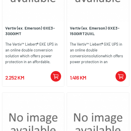
postavki. Ovaj se model može
koristiti s kompatibilnim
proširenim baterijskim modulima
(EBM) za produljenje vremena
Vertiv (ex. Emerson) GXE3-
Vertiv (ex. Emerson) GXE3-
rada sustava tijekom prekida
3000IMT
1500IRT2UXL
napajanja. Ventilatori s
promjenjivom brzinom
The Vertiv™ Liebert® GXE UPS in
The Vertiv™ Liebert® GXE UPS in
omogućuju automatsko
an online double conversion
an online double
upravljanje toplinom na temelju
solution which offers power
conversionsolutionwhich offers
opterećenja snage kako bi se
protection in an affordable,
power protection in an
smanjila buka i pružila veća
efficient system withdeployment
affordable, efficient system
udobnost korisnicima. Proizvod
and operation flexibility.
withdeployment and operation
također podržava softver za
2.252 KM
1.416 KM
flexibility.
upravljanje napajanjem za
obavljanje nadzora u stvarnom
vremenu i daljinskog upravljanja.