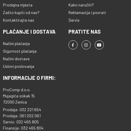
Značajke: ? automatski regulator
Prodajna mjesta
Kako naručiti?
napona (AVR) ? kompaktna
Zašto kupiti od nas?
Reklamacija i povrati
veličina ? mala težina ? lako
Kontaktirajte nas
Servis
korištenje Idealno za upotrebu s:
? stolnim računalima ?
PLAĆANJE I DOSTAVA
PRATITE NAS
profesionalnim radnim
stanicama ? malim
Načini plaćanja
usmjerivačima, preklopnicima i
Sigurnost plaćanja
razdjelnicima ? računalne
blagajne ? PBX-i (telefonske
Načini dostave
centrale) ? drugi osjetljivi
Uslovi poslovanja
elektronički uređaji Visoka
dostupnost: ? zaštita od
INFORMACIJE O FIRMI:
preopterećenja i alarm ?
automatsko ponovno pokretanje
ProComp d.o.o.
? brzo punjenje ? funkcija brzog
Mujagića sokak 15
pokretanja Prilagodljivost: ?
72000 Zenica
dostupno u nazivnim snagama
Prodaja: 032 221 654
od 400 VA do 2000 VA ? USB
priključak (za 1000 VA, 1500 VA,
Prodaja: 061 202 061
2000 VA) ? šuko utičnice (za 400
Servis: 032 465 805
VA, 600 VA, 800 VA) ? šuko i IEC
Finansije: 032 465 804