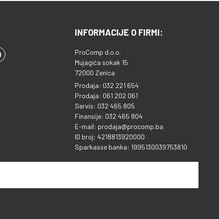
INFORMACIJE O FIRMI:
ProComp d.o.o.
Mujagića sokak 15
72000 Zenica
Prodaja: 032 221 654
Prodaja: 061 202 061
Servis: 032 465 805
Finansije: 032 465 804
E-mail: prodaja@procomp.ba
ID broj: 4218813920000
Sparkasse banka: 1995130039753810