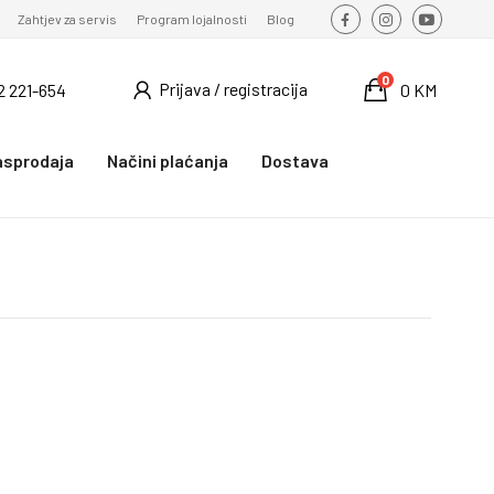
Zahtjev za servis
Program lojalnosti
Blog
0
Prijava / registracija
2 221-654
0 KM
asprodaja
Načini plaćanja
Dostava