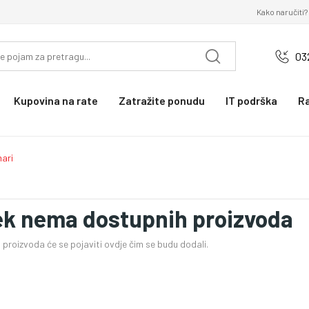
Kako naručiti?
03
Kupovina na rate
Zatražite ponudu
IT podrška
R
ari
ek nema dostupnih proizvoda
proizvoda će se pojaviti ovdje čim se budu dodali.