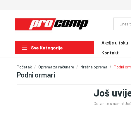
Akcije u toku
Sve Kategorije
Kontakt
Početak
Oprema za računare
Mrežna oprema
Podni orm
Podni ormari
Još uvij
Ostanite s nama! Još 