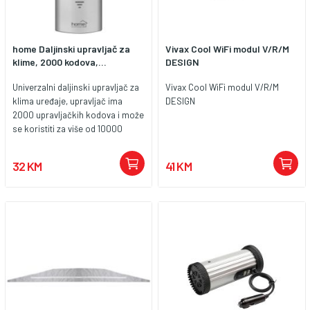
home Daljinski upravljač za
Vivax Cool WiFi modul V/R/M
klime, 2000 kodova,...
DESIGN
Univerzalni daljinski upravljač za
Vivax Cool WiFi modul V/R/M
klima uređaje, upravljač ima
DESIGN
2000 upravljačkih kodova i može
se koristiti za više od 10000
vrsta. Veliki LCD display sa
prikazom temperature prostorije,
32 KM
41 KM
vrijeme... Podešenje daljinskog
upravljača manualno ili
automaskim pronalaženjem
kodova. Napajanje 2 1.5 V AAA
baterije ( nisu uključene u
pakiranje ). Ostalo: zidni nosač