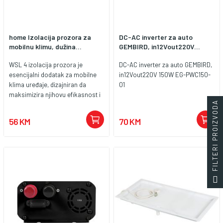
home Izolacija prozora za
DC-AC inverter za auto
mobilnu klimu, dužina...
GEMBIRD, in12Vout220V...
WSL 4 izolacija prozora je
DC-AC inverter za auto GEMBIRD,
esencijalni dodatak za mobilne
in12Vout220V 150W EG-PWC150-
klima uređaje, dizajniran da
01
maksimizira njihovu efikasnost i
FILTERI PROIZVODA
udobnost u vašem domu ili
kancelariji. Ovaj dodatak
56 KM
70 KM
omogućava vam da zadržite
hladnoću unutar prostorije dok
sprečava ulazak toplog zraka
spolja, čak i kada su prozori
otvoreni. Ključne karakteristike:
Jednostavna instalacija:
Zahvaljujući čičak traci, WSL 4
izolacija se lako postavlja na sve
vrste prozora koji se mogu
otvoriti i nagnuti. Montaža je brza